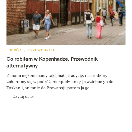
K
PODRÓŻE
PRZEWODNIKI
A
T
Co robiłam w Kopenhadze. Przewodnik
E
G
alternatywny
O
R
Z moim mężem mamy taką małą tradycję: na urodziny
I
E
zabieramy się w podróż-niespodziankę. Ja wzięłam go do
Toskanii, on mnie do Prowansji, potem ja go..
Czytaj dalej