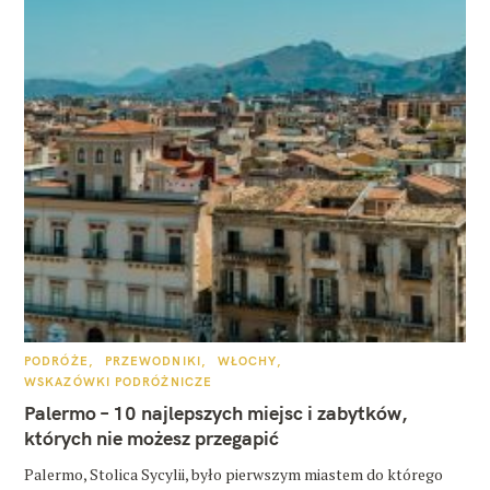
K
PODRÓŻE
PRZEWODNIKI
WŁOCHY
A
WSKAZÓWKI PODRÓŻNICZE
T
E
Palermo – 10 najlepszych miejsc i zabytków,
G
O
których nie możesz przegapić
R
I
E
Palermo, Stolica Sycylii, było pierwszym miastem do którego