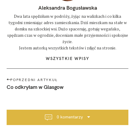
Aleksandra Bogusławska
Dwa lata spędziłam w podróży, żyjąc na walizkach i co kilka
tygodni zmieniając adres zamieszkania. Dziś mieszkam na stałe w
domku na szkockiej wsi. Dużo spaceruję, gotuję wegańsko,
spędzam czas w ogrodzie, doceniam małe przyjemności i spokojne
życie.
Jestem autorką wszystkich tekstów i zdjęć na stronie.
WSZYSTKIE WPISY
N
POPRZEDNI ARTYKUŁ
a
Co odkryłam w Glasgow
w
i
g
a
0 komentarzy
c
j