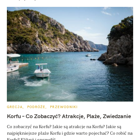
K
GRECJA
PODRÓŻE
PRZEWODNIKI
A
T
Korfu – Co Zobaczyć? Atrakcje, Plaże, Zwiedzanie
E
G
O
Co zobaczyć na Korfu? Jakie są atrakcje na Korfu? Jakie są
R
najpiękniejsze plaże Korfu i gdzie warto pojechać? Co robić na
I
E
Korfu? Kliknij i sprawdź!