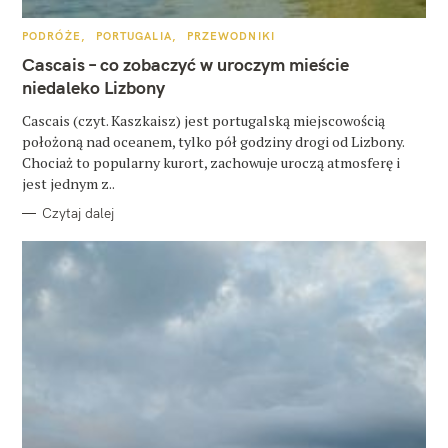
u
k
K
PODRÓŻE
PORTUGALIA
PRZEWODNIKI
A
a
T
Cascais – co zobaczyć w uroczym mieście
E
G
niedaleko Lizbony
j
O
R
:
Cascais (czyt. Kaszkaisz) jest portugalską miejscowością
I
E
położoną nad oceanem, tylko pół godziny drogi od Lizbony.
Chociaż to popularny kurort, zachowuje uroczą atmosferę i
jest jednym z..
Czytaj dalej