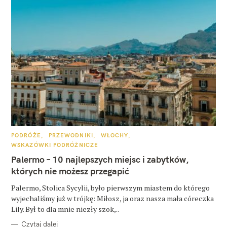
K
PODRÓŻE
PRZEWODNIKI
WŁOCHY
A
WSKAZÓWKI PODRÓŻNICZE
T
E
Palermo – 10 najlepszych miejsc i zabytków,
G
O
których nie możesz przegapić
R
I
E
Palermo, Stolica Sycylii, było pierwszym miastem do którego
wyjechaliśmy już w trójkę: Miłosz, ja oraz nasza mała córeczka
Lily. Był to dla mnie niezły szok,..
Czytaj dalej