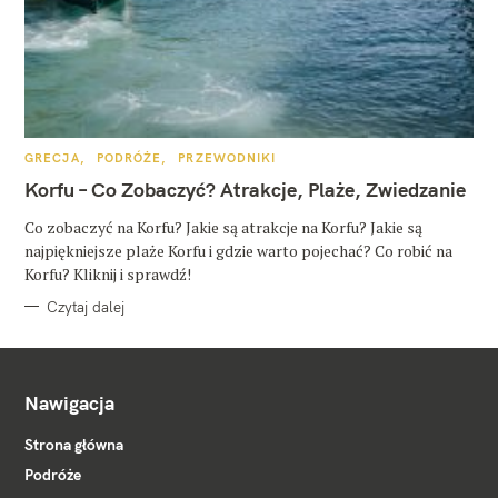
K
GRECJA
PODRÓŻE
PRZEWODNIKI
A
T
Korfu – Co Zobaczyć? Atrakcje, Plaże, Zwiedzanie
E
G
O
Co zobaczyć na Korfu? Jakie są atrakcje na Korfu? Jakie są
R
najpiękniejsze plaże Korfu i gdzie warto pojechać? Co robić na
I
E
Korfu? Kliknij i sprawdź!
Czytaj dalej
Nawigacja
Strona główna
Podróże