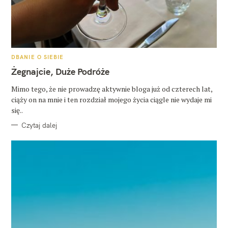
K
DBANIE O SIEBIE
A
T
Żegnajcie, Duże Podróże
E
G
O
Mimo tego, że nie prowadzę aktywnie bloga już od czterech lat,
R
ciąży on na mnie i ten rozdział mojego życia ciągle nie wydaje mi
I
E
się..
Czytaj dalej