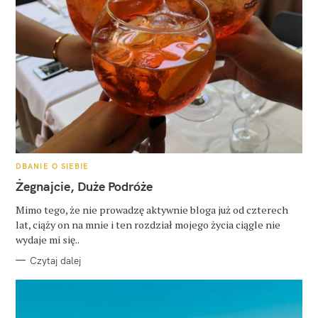
K
DBANIE O SIEBIE
A
T
Żegnajcie, Duże Podróże
E
G
O
Mimo tego, że nie prowadzę aktywnie bloga już od czterech
R
lat, ciąży on na mnie i ten rozdział mojego życia ciągle nie
I
E
wydaje mi się..
Czytaj dalej