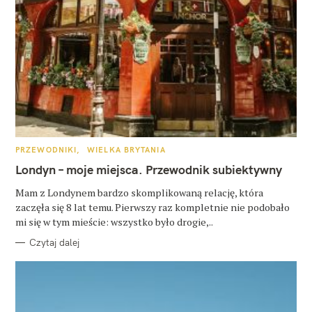
K
PRZEWODNIKI
WIELKA BRYTANIA
A
T
Londyn – moje miejsca. Przewodnik subiektywny
E
G
O
Mam z Londynem bardzo skomplikowaną relację, która
R
zaczęła się 8 lat temu. Pierwszy raz kompletnie nie podobało
I
E
mi się w tym mieście: wszystko było drogie,..
Czytaj dalej