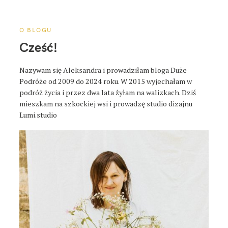
a
p
o
O BLOGU
s
Cześć!
t
a
Nazywam się Aleksandra i prowadziłam bloga Duże
Podróże od 2009 do 2024 roku. W 2015 wyjechałam w
podróż życia i przez dwa lata żyłam na walizkach. Dziś
mieszkam na szkockiej wsi i prowadzę studio dizajnu
Lumi.studio