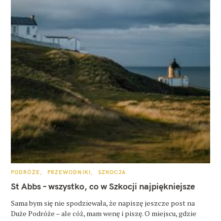
K
PODRÓŻE
PRZEWODNIKI
SZKOCJA
A
T
St Abbs – wszystko, co w Szkocji najpiękniejsze
E
G
O
Sama bym się nie spodziewała, że napiszę jeszcze post na
R
Duże Podróże – ale cóż, mam wenę i piszę. O miejscu, gdzie
I
E