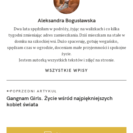
Aleksandra Bogusławska
Dwa lata spędziłam w podróży, żyjąc na walizkach i co kilka
tygodni zmieniając adres zamieszkania. Dziś mieszkam na stałe w
domku na szkockiej wsi. Dużo spaceruję, gotuję wegańsko,
spędzam czas w ogrodzie, doceniam małe przyjemności i spokojne
życie.
Jestem autorką wszystkich tekstów i zdjęć na stronie.
WSZYSTKIE WPISY
N
POPRZEDNI ARTYKUŁ
a
Gangnam Girls. Życie wśród najpiękniejszych
w
kobiet świata
i
g
a
c