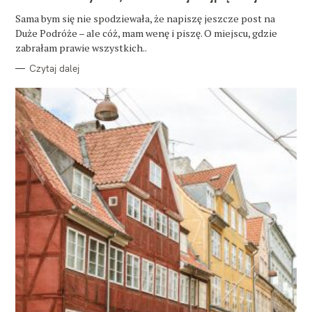
G
O
Sama bym się nie spodziewała, że napiszę jeszcze post na
R
Duże Podróże – ale cóż, mam wenę i piszę. O miejscu, gdzie
I
E
zabrałam prawie wszystkich..
Czytaj dalej