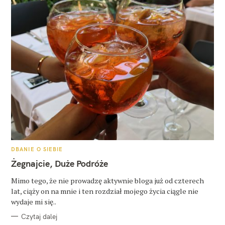
K
DBANIE O SIEBIE
A
T
Żegnajcie, Duże Podróże
E
G
O
Mimo tego, że nie prowadzę aktywnie bloga już od czterech
R
lat, ciąży on na mnie i ten rozdział mojego życia ciągle nie
I
E
wydaje mi się..
Czytaj dalej