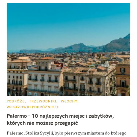
K
PODRÓŻE
PRZEWODNIKI
WŁOCHY
A
WSKAZÓWKI PODRÓŻNICZE
T
E
Palermo – 10 najlepszych miejsc i zabytków,
G
O
których nie możesz przegapić
R
I
E
Palermo, Stolica Sycylii, było pierwszym miastem do którego