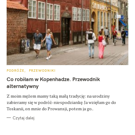
K
PODRÓŻE
PRZEWODNIKI
A
T
Co robiłam w Kopenhadze. Przewodnik
E
G
alternatywny
O
R
Z moim mężem mamy taką małą tradycję: na urodziny
I
E
zabieramy się w podróż-niespodziankę. Ja wzięłam go do
Toskanii, on mnie do Prowansji, potem ja go..
Czytaj dalej