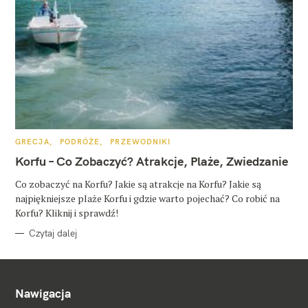
K
GRECJA
PODRÓŻE
PRZEWODNIKI
A
T
Korfu – Co Zobaczyć? Atrakcje, Plaże, Zwiedzanie
E
G
O
Co zobaczyć na Korfu? Jakie są atrakcje na Korfu? Jakie są
R
najpiękniejsze plaże Korfu i gdzie warto pojechać? Co robić na
I
E
Korfu? Kliknij i sprawdź!
Czytaj dalej
Nawigacja