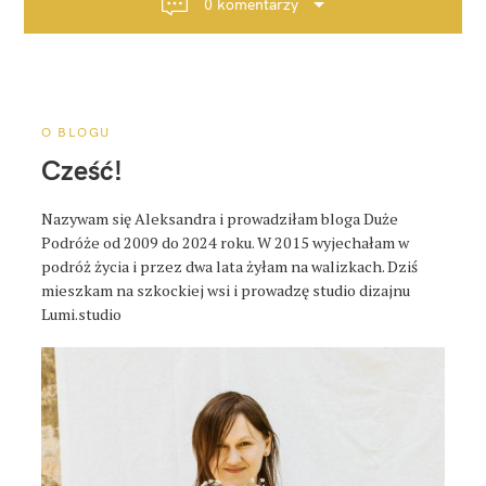
0 komentarzy
j
a
p
o
s
O BLOGU
t
Cześć!
a
Nazywam się Aleksandra i prowadziłam bloga Duże
Podróże od 2009 do 2024 roku. W 2015 wyjechałam w
podróż życia i przez dwa lata żyłam na walizkach. Dziś
mieszkam na szkockiej wsi i prowadzę studio dizajnu
Lumi.studio