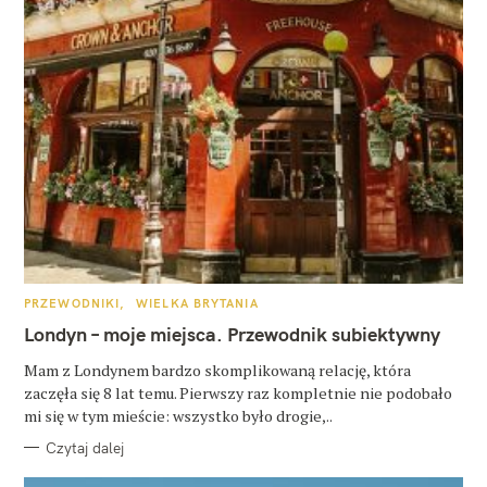
K
PRZEWODNIKI
WIELKA BRYTANIA
A
T
Londyn – moje miejsca. Przewodnik subiektywny
E
G
O
Mam z Londynem bardzo skomplikowaną relację, która
R
zaczęła się 8 lat temu. Pierwszy raz kompletnie nie podobało
I
E
mi się w tym mieście: wszystko było drogie,..
Czytaj dalej