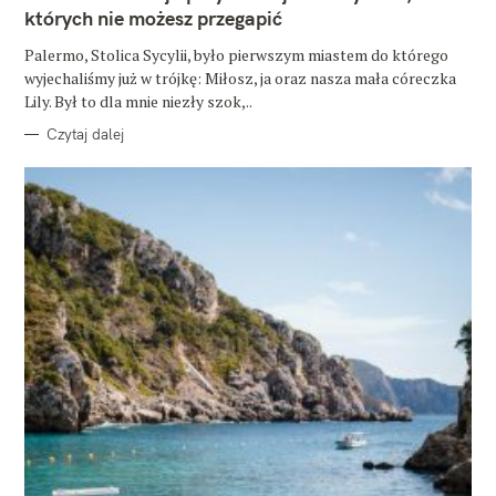
O
których nie możesz przegapić
R
I
E
Palermo, Stolica Sycylii, było pierwszym miastem do którego
wyjechaliśmy już w trójkę: Miłosz, ja oraz nasza mała córeczka
Lily. Był to dla mnie niezły szok,..
Czytaj dalej