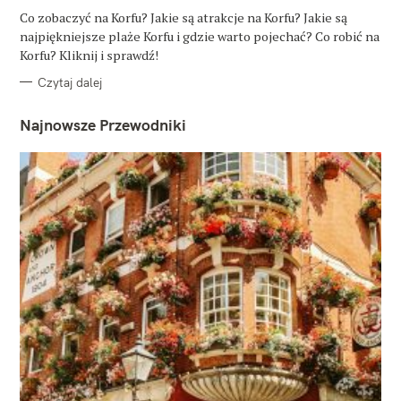
G
O
Co zobaczyć na Korfu? Jakie są atrakcje na Korfu? Jakie są
R
najpiękniejsze plaże Korfu i gdzie warto pojechać? Co robić na
I
E
Korfu? Kliknij i sprawdź!
Czytaj dalej
Najnowsze Przewodniki