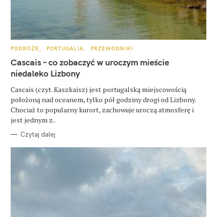
z
u
k
a
K
PODRÓŻE
PORTUGALIA
PRZEWODNIKI
A
j
T
Cascais – co zobaczyć w uroczym mieście
E
G
niedaleko Lizbony
:
O
R
Cascais (czyt. Kaszkaisz) jest portugalską miejscowością
I
E
położoną nad oceanem, tylko pół godziny drogi od Lizbony.
Chociaż to popularny kurort, zachowuje uroczą atmosferę i
jest jednym z..
Czytaj dalej