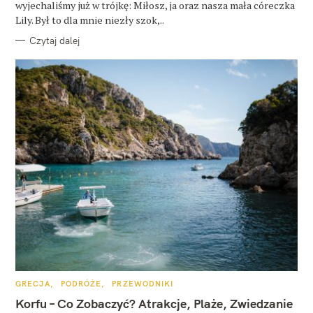
wyjechaliśmy już w trójkę: Miłosz, ja oraz nasza mała córeczka
Lily. Był to dla mnie niezły szok,..
Czytaj dalej
K
GRECJA
PODRÓŻE
PRZEWODNIKI
A
T
Korfu – Co Zobaczyć? Atrakcje, Plaże, Zwiedzanie
E