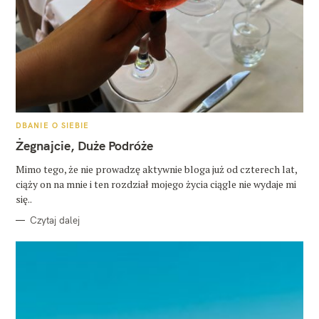
K
DBANIE O SIEBIE
A
T
Żegnajcie, Duże Podróże
E
G
O
Mimo tego, że nie prowadzę aktywnie bloga już od czterech lat,
R
ciąży on na mnie i ten rozdział mojego życia ciągle nie wydaje mi
I
E
się..
Czytaj dalej