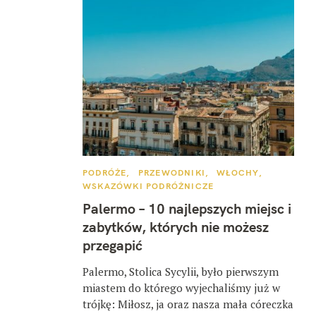
K
PODRÓŻE
PRZEWODNIKI
WŁOCHY
A
WSKAZÓWKI PODRÓŻNICZE
T
E
Palermo – 10 najlepszych miejsc i
G
O
zabytków, których nie możesz
R
I
przegapić
E
Palermo, Stolica Sycylii, było pierwszym
miastem do którego wyjechaliśmy już w
trójkę: Miłosz, ja oraz nasza mała córeczka