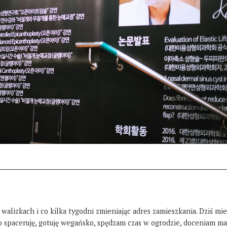
 walizkach i co kilka tygodni zmieniając adres zamieszkania. Dziś mi
żo spaceruję, gotuję wegańsko, spędzam czas w ogrodzie, doceniam ma