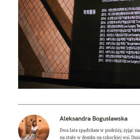
Aleksandra Bogusławska
Dwa lata spędziłam w podróży, żyjąc na
na stałe w domku na szkockiej wsi. Du