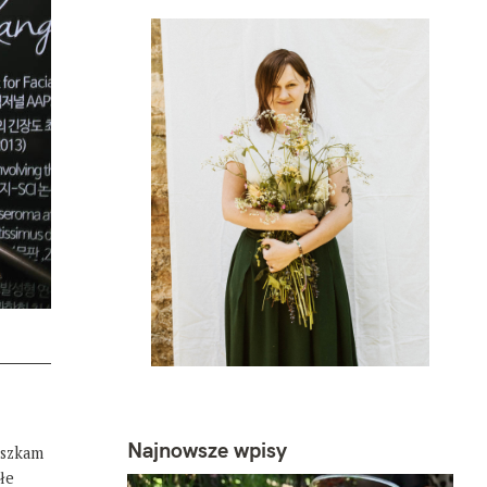
Najnowsze wpisy
eszkam
łe