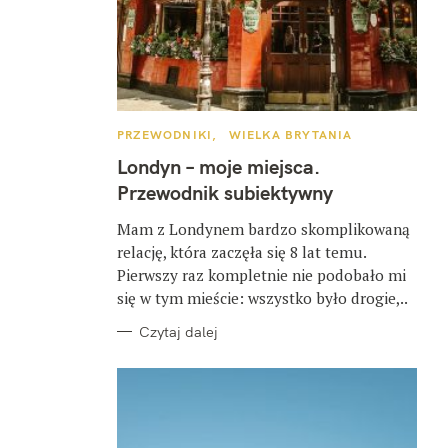
K
PRZEWODNIKI
WIELKA BRYTANIA
A
T
Londyn – moje miejsca.
E
G
Przewodnik subiektywny
O
R
I
Mam z Londynem bardzo skomplikowaną
E
relację, która zaczęła się 8 lat temu.
Pierwszy raz kompletnie nie podobało mi
się w tym mieście: wszystko było drogie,..
Czytaj dalej