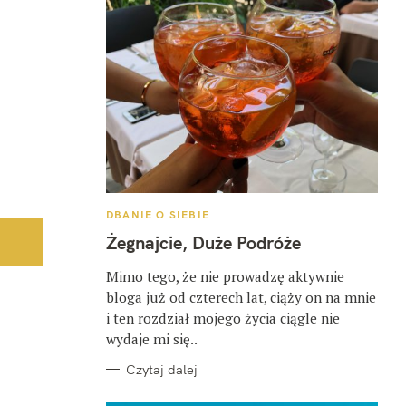
K
DBANIE O SIEBIE
A
T
Żegnajcie, Duże Podróże
E
G
O
Mimo tego, że nie prowadzę aktywnie
R
bloga już od czterech lat, ciąży on na mnie
I
E
i ten rozdział mojego życia ciągle nie
wydaje mi się..
Czytaj dalej