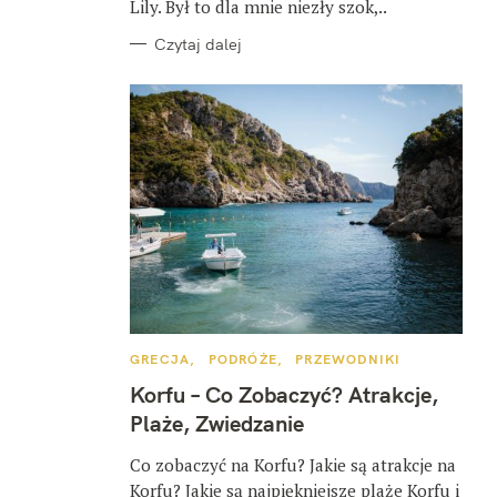
Lily. Był to dla mnie niezły szok,..
Czytaj dalej
K
GRECJA
PODRÓŻE
PRZEWODNIKI
A
T
Korfu – Co Zobaczyć? Atrakcje,
E
G
Plaże, Zwiedzanie
O
R
I
Co zobaczyć na Korfu? Jakie są atrakcje na
E
Korfu? Jakie są najpiękniejsze plaże Korfu i