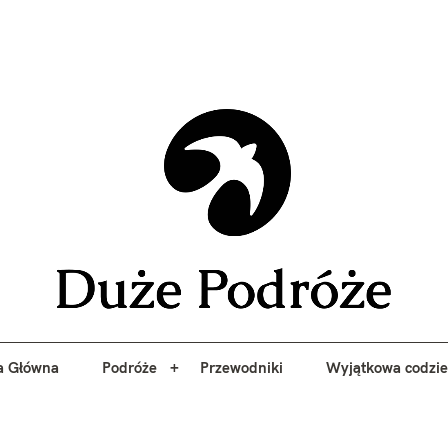
yj niezapomniane przygody z Duże Podróże. Przewodniki, porady, 
a Główna
Podróże
Przewodniki
Wyjątkowa codzi
Duże 
a Główna
Podróże
Przewodniki
Wyjątkowa codzi