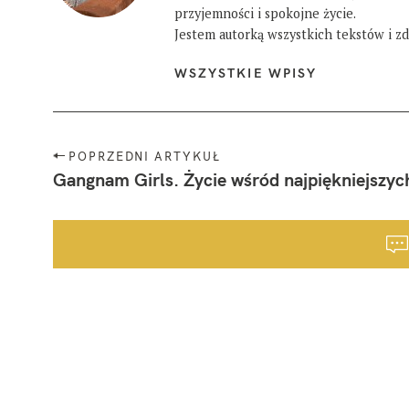
przyjemności i spokojne życie.
Jestem autorką wszystkich tekstów i zdj
WSZYSTKIE WPISY
N
POPRZEDNI ARTYKUŁ
a
Gangnam Girls. Życie wśród najpiękniejszych
w
i
g
a
c
j
a
p