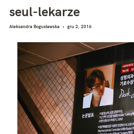
s
i
seul-lekarze
Aleksandra Bogusławska
gru 2, 2016