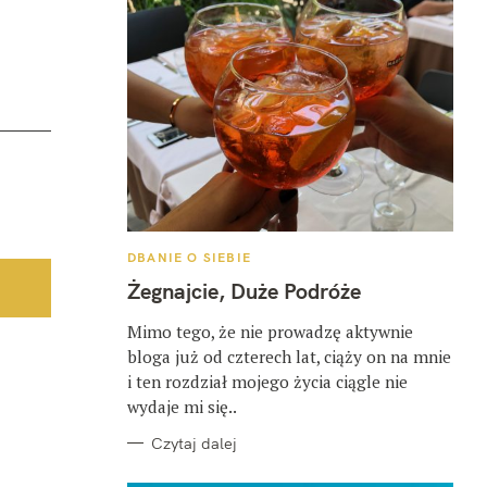
K
DBANIE O SIEBIE
A
T
Żegnajcie, Duże Podróże
E
G
O
Mimo tego, że nie prowadzę aktywnie
R
bloga już od czterech lat, ciąży on na mnie
I
E
i ten rozdział mojego życia ciągle nie
wydaje mi się..
Czytaj dalej