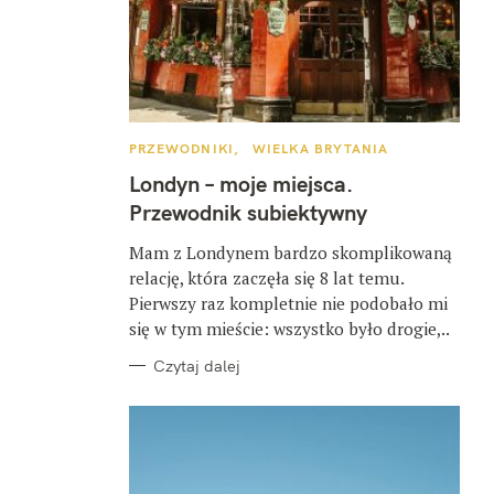
K
PRZEWODNIKI
WIELKA BRYTANIA
A
T
Londyn – moje miejsca.
E
G
Przewodnik subiektywny
O
R
I
Mam z Londynem bardzo skomplikowaną
E
relację, która zaczęła się 8 lat temu.
Pierwszy raz kompletnie nie podobało mi
się w tym mieście: wszystko było drogie,..
Czytaj dalej