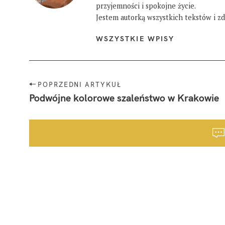
przyjemności i spokojne życie.
Jestem autorką wszystkich tekstów i zdj
WSZYSTKIE WPISY
N
POPRZEDNI ARTYKUŁ
a
Podwójne kolorowe szaleństwo w Krakowie
w
i
g
a
c
j
a
p
o