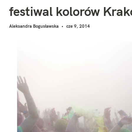
f
i
festiwal kolorów Kra
Aleksandra Bogusławska
cze 9, 2014