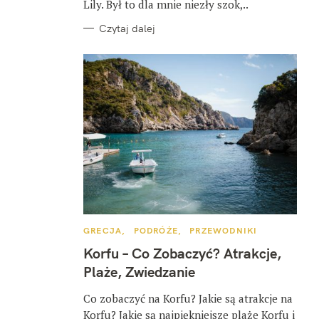
Lily. Był to dla mnie niezły szok,..
Czytaj dalej
K
GRECJA
PODRÓŻE
PRZEWODNIKI
A
T
Korfu – Co Zobaczyć? Atrakcje,
E
G
Plaże, Zwiedzanie
O
R
I
Co zobaczyć na Korfu? Jakie są atrakcje na
E
Korfu? Jakie są najpiękniejsze plaże Korfu i