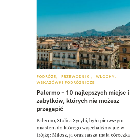
K
PODRÓŻE
PRZEWODNIKI
WŁOCHY
A
WSKAZÓWKI PODRÓŻNICZE
T
E
Palermo – 10 najlepszych miejsc i
G
O
zabytków, których nie możesz
R
I
przegapić
E
Palermo, Stolica Sycylii, było pierwszym
miastem do którego wyjechaliśmy już w
trójkę: Miłosz, ja oraz nasza mała córeczka