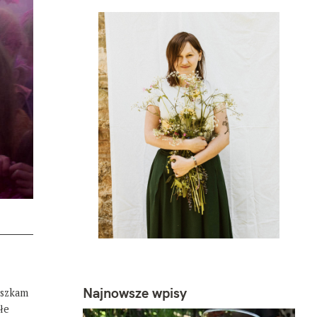
Najnowsze wpisy
eszkam
łe