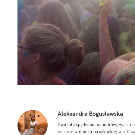
Aleksandra Bogusławska
Dwa lata spędziłam w podróży, żyjąc na
na stałe w domku na szkockiej wsi. Du