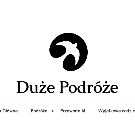
yj niezapomniane przygody z Duże Podróże. Przewodniki, porady, 
a Główna
Podróże
Przewodniki
Wyjątkowa codzi
Duże 
a Główna
Podróże
Przewodniki
Wyjątkowa codzi