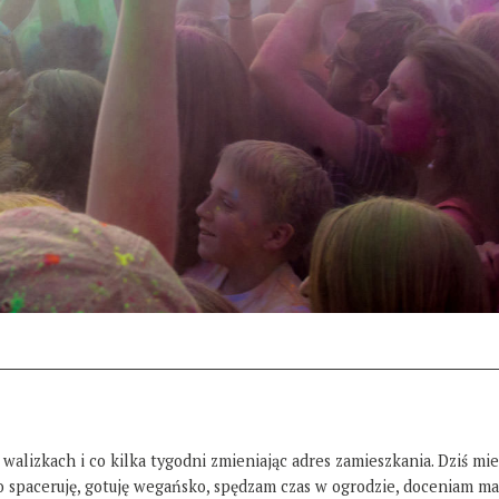
 walizkach i co kilka tygodni zmieniając adres zamieszkania. Dziś mi
żo spaceruję, gotuję wegańsko, spędzam czas w ogrodzie, doceniam ma