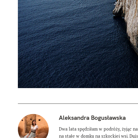
Aleksandra Bogusławska
Dwa lata spędziłam w podróży, żyjąc na
na stałe w domku na szkockiej wsi. Du