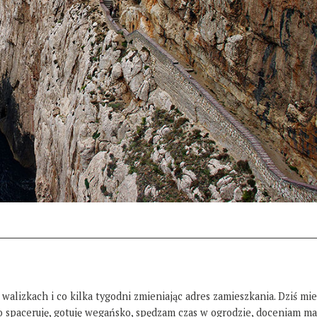
 walizkach i co kilka tygodni zmieniając adres zamieszkania. Dziś mi
żo spaceruję, gotuję wegańsko, spędzam czas w ogrodzie, doceniam ma