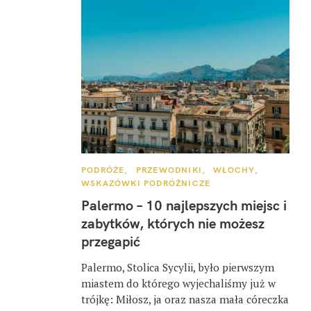
K
PODRÓŻE
PRZEWODNIKI
WŁOCHY
A
WSKAZÓWKI PODRÓŻNICZE
T
E
Palermo – 10 najlepszych miejsc i
G
O
zabytków, których nie możesz
R
I
przegapić
E
Palermo, Stolica Sycylii, było pierwszym
miastem do którego wyjechaliśmy już w
trójkę: Miłosz, ja oraz nasza mała córeczka