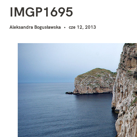
I
i
IMGP1695
Aleksandra Bogusławska
cze 12, 2013