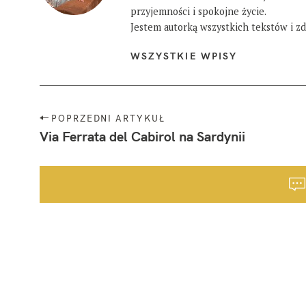
przyjemności i spokojne życie.
Jestem autorką wszystkich tekstów i zdj
WSZYSTKIE WPISY
N
POPRZEDNI ARTYKUŁ
a
Via Ferrata del Cabirol na Sardynii
w
i
g
a
c
j
a
p