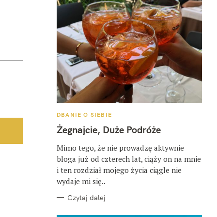
K
DBANIE O SIEBIE
A
T
Żegnajcie, Duże Podróże
E
G
O
Mimo tego, że nie prowadzę aktywnie
R
bloga już od czterech lat, ciąży on na mnie
I
E
i ten rozdział mojego życia ciągle nie
wydaje mi się..
Czytaj dalej