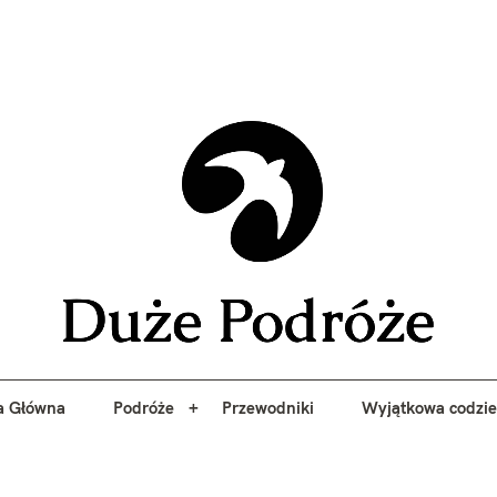
yj niezapomniane przygody z Duże Podróże. Przewodniki, porady, 
a Główna
Podróże
Przewodniki
Wyjątkowa codzi
Duże 
a Główna
Podróże
Przewodniki
Wyjątkowa codzi