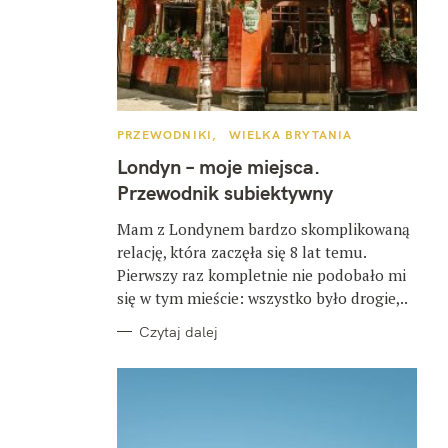
K
PRZEWODNIKI
WIELKA BRYTANIA
A
T
Londyn – moje miejsca.
E
G
Przewodnik subiektywny
O
R
I
Mam z Londynem bardzo skomplikowaną
E
relację, która zaczęła się 8 lat temu.
Pierwszy raz kompletnie nie podobało mi
się w tym mieście: wszystko było drogie,..
Czytaj dalej