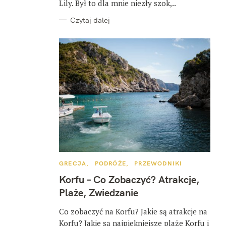
Lily. Był to dla mnie niezły szok,..
Czytaj dalej
K
GRECJA
PODRÓŻE
PRZEWODNIKI
A
T
Korfu – Co Zobaczyć? Atrakcje,
E
G
Plaże, Zwiedzanie
O
R
I
Co zobaczyć na Korfu? Jakie są atrakcje na
E
Korfu? Jakie są najpiękniejsze plaże Korfu i