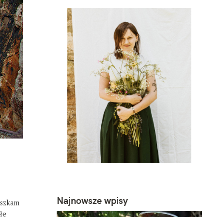
Najnowsze wpisy
eszkam
łe