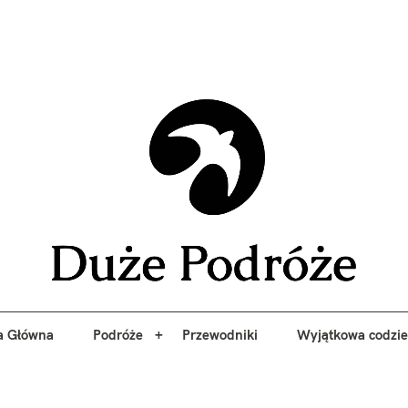
yj niezapomniane przygody z Duże Podróże. Przewodniki, porady, 
a Główna
Podróże
Przewodniki
Wyjątkowa codzi
Duże 
a Główna
Podróże
Przewodniki
Wyjątkowa codzi