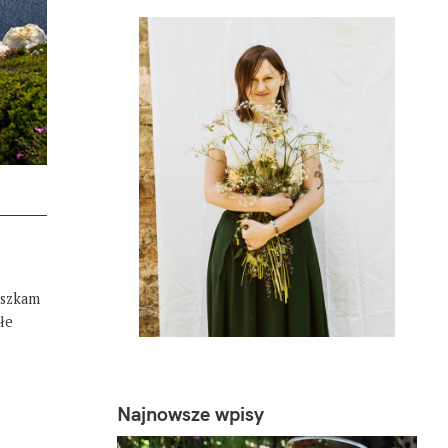
eszkam
łe
Najnowsze wpisy