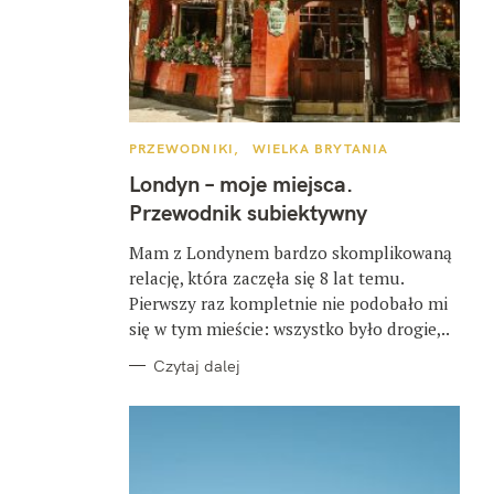
K
PRZEWODNIKI
WIELKA BRYTANIA
A
T
Londyn – moje miejsca.
E
G
Przewodnik subiektywny
O
R
I
Mam z Londynem bardzo skomplikowaną
E
relację, która zaczęła się 8 lat temu.
Pierwszy raz kompletnie nie podobało mi
się w tym mieście: wszystko było drogie,..
Czytaj dalej