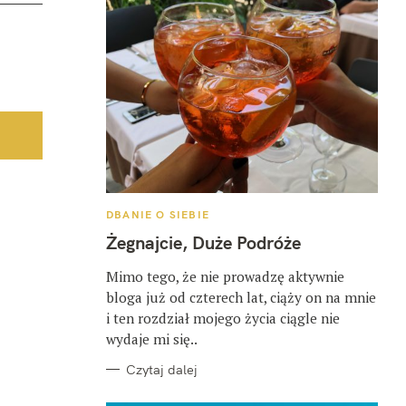
K
DBANIE O SIEBIE
A
T
Żegnajcie, Duże Podróże
E
G
O
Mimo tego, że nie prowadzę aktywnie
R
bloga już od czterech lat, ciąży on na mnie
I
E
i ten rozdział mojego życia ciągle nie
wydaje mi się..
Czytaj dalej