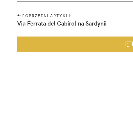
N
POPRZEDNI ARTYKUŁ
a
Via Ferrata del Cabirol na Sardynii
w
i
g
a
c
j
a
p
o
s
t
a