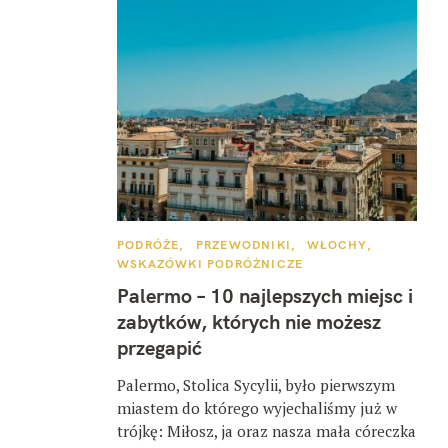
K
PODRÓŻE
PRZEWODNIKI
WŁOCHY
A
WSKAZÓWKI PODRÓŻNICZE
T
E
Palermo – 10 najlepszych miejsc i
G
O
zabytków, których nie możesz
R
I
przegapić
E
Palermo, Stolica Sycylii, było pierwszym
miastem do którego wyjechaliśmy już w
trójkę: Miłosz, ja oraz nasza mała córeczka