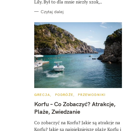
Lily. Był to dla mnie niezły szok,..
Czytaj dalej
K
GRECJA
PODRÓŻE
PRZEWODNIKI
A
T
Korfu – Co Zobaczyć? Atrakcje,
E
G
Plaże, Zwiedzanie
O
R
I
Co zobaczyć na Korfu? Jakie są atrakcje na
E
Korfu? Jakie są najpiękniejsze plaże Korfu i