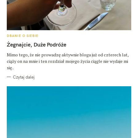
K
DBANIE O SIEBIE
A
T
Żegnajcie, Duże Podróże
E
G
O
Mimo tego, że nie prowadzę aktywnie bloga już od czterech lat,
R
ciąży on na mnie i ten rozdział mojego życia ciągle nie wydaje mi
I
E
się..
Czytaj dalej