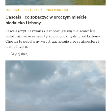
u
k
K
PODRÓŻE
PORTUGALIA
PRZEWODNIKI
A
a
T
Cascais – co zobaczyć w uroczym mieście
E
G
niedaleko Lizbony
j
O
R
:
Cascais (czyt. Kaszkaisz) jest portugalską miejscowością
I
E
położoną nad oceanem, tylko pół godziny drogi od Lizbony.
Chociaż to popularny kurort, zachowuje uroczą atmosferę i
jest jednym z..
Czytaj dalej