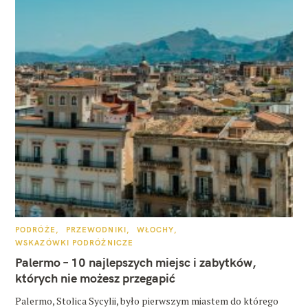
K
PODRÓŻE
PRZEWODNIKI
WŁOCHY
A
WSKAZÓWKI PODRÓŻNICZE
T
E
Palermo – 10 najlepszych miejsc i zabytków,
G
O
których nie możesz przegapić
R
I
E
Palermo, Stolica Sycylii, było pierwszym miastem do którego