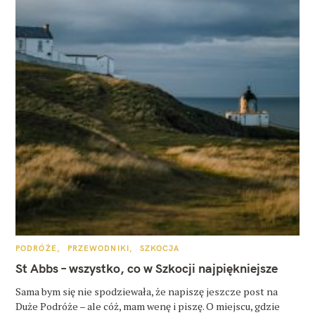
K
PODRÓŻE
PRZEWODNIKI
SZKOCJA
A
T
St Abbs – wszystko, co w Szkocji najpiękniejsze
E
G
O
Sama bym się nie spodziewała, że napiszę jeszcze post na
R
Duże Podróże – ale cóż, mam wenę i piszę. O miejscu, gdzie
I