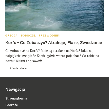
K
GRECJA
PODRÓŻE
PRZEWODNIKI
A
T
Korfu – Co Zobaczyć? Atrakcje, Plaże, Zwiedzanie
E
G
O
Co zobaczyć na Korfu? Jakie są atrakcje na Korfu? Jakie są
R
najpiękniejsze plaże Korfu i gdzie warto pojechać? Co robić na
I
E
Korfu? Kliknij i sprawdź!
Czytaj dalej
Nawigacja
Strona główna
Podróże