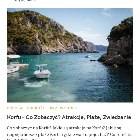
K
GRECJA
PODRÓŻE
PRZEWODNIKI
A
T
Korfu – Co Zobaczyć? Atrakcje, Plaże, Zwiedzanie
E
G
O
Co zobaczyć na Korfu? Jakie są atrakcje na Korfu? Jakie są
R
najpiękniejsze plaże Korfu i gdzie warto pojechać? Co robić na
I
E