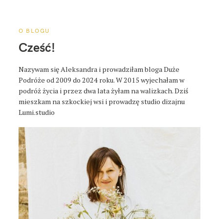
a
p
o
O BLOGU
s
Cześć!
t
a
Nazywam się Aleksandra i prowadziłam bloga Duże
Podróże od 2009 do 2024 roku. W 2015 wyjechałam w
podróż życia i przez dwa lata żyłam na walizkach. Dziś
mieszkam na szkockiej wsi i prowadzę studio dizajnu
Lumi.studio