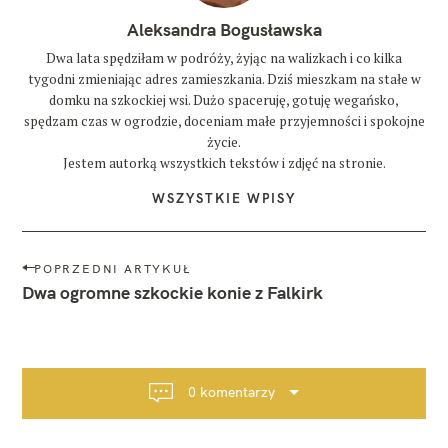
Aleksandra Bogusławska
Dwa lata spędziłam w podróży, żyjąc na walizkach i co kilka
tygodni zmieniając adres zamieszkania. Dziś mieszkam na stałe w
domku na szkockiej wsi. Dużo spaceruję, gotuję wegańsko,
spędzam czas w ogrodzie, doceniam małe przyjemności i spokojne
życie.
Jestem autorką wszystkich tekstów i zdjęć na stronie.
WSZYSTKIE WPISY
N
POPRZEDNI ARTYKUŁ
a
Dwa ogromne szkockie konie z Falkirk
w
i
g
a
0 komentarzy
c
j