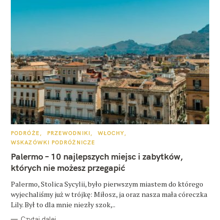
K
PODRÓŻE
PRZEWODNIKI
WŁOCHY
A
WSKAZÓWKI PODRÓŻNICZE
T
E
Palermo – 10 najlepszych miejsc i zabytków,
G
O
których nie możesz przegapić
R
I
E
Palermo, Stolica Sycylii, było pierwszym miastem do którego
wyjechaliśmy już w trójkę: Miłosz, ja oraz nasza mała córeczka
Lily. Był to dla mnie niezły szok,..
Czytaj dalej