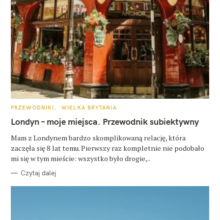
K
PRZEWODNIKI
WIELKA BRYTANIA
A
T
Londyn – moje miejsca. Przewodnik subiektywny
E
G
O
Mam z Londynem bardzo skomplikowaną relację, która
R
zaczęła się 8 lat temu. Pierwszy raz kompletnie nie podobało
I
E
mi się w tym mieście: wszystko było drogie,..
Czytaj dalej