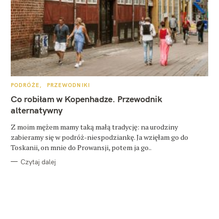
K
PODRÓŻE
PRZEWODNIKI
A
T
Co robiłam w Kopenhadze. Przewodnik
E
G
alternatywny
O
R
Z moim mężem mamy taką małą tradycję: na urodziny
I
E
zabieramy się w podróż-niespodziankę. Ja wzięłam go do
Toskanii, on mnie do Prowansji, potem ja go..
Czytaj dalej