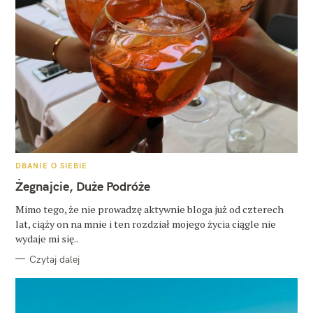
K
DBANIE O SIEBIE
A
T
Żegnajcie, Duże Podróże
E
G
O
Mimo tego, że nie prowadzę aktywnie bloga już od czterech
R
lat, ciąży on na mnie i ten rozdział mojego życia ciągle nie
I
E
wydaje mi się..
Czytaj dalej