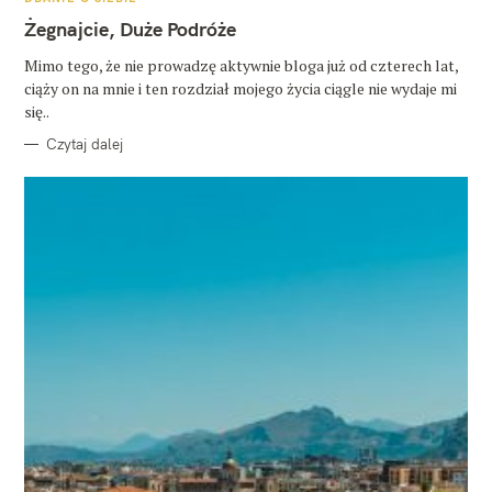
A
T
Żegnajcie, Duże Podróże
E
G
O
Mimo tego, że nie prowadzę aktywnie bloga już od czterech lat,
R
ciąży on na mnie i ten rozdział mojego życia ciągle nie wydaje mi
I
E
się..
Czytaj dalej