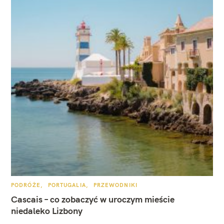
W
y
s
z
K
PODRÓŻE
PORTUGALIA
PRZEWODNIKI
A
u
T
Cascais – co zobaczyć w uroczym mieście
E
k
G
niedaleko Lizbony
O
R