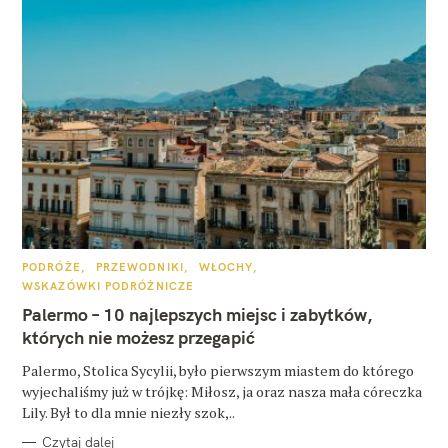
K
PODRÓŻE
PRZEWODNIKI
WŁOCHY
A
WSKAZÓWKI PODRÓŻNICZE
T
E
Palermo – 10 najlepszych miejsc i zabytków,
G
O
których nie możesz przegapić
R
I
E
Palermo, Stolica Sycylii, było pierwszym miastem do którego
wyjechaliśmy już w trójkę: Miłosz, ja oraz nasza mała córeczka
Lily. Był to dla mnie niezły szok,..
Czytaj dalej