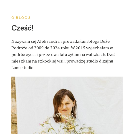
a
p
o
O BLOGU
s
Cześć!
t
a
Nazywam się Aleksandra i prowadziłam bloga Duże
Podróże od 2009 do 2024 roku. W 2015 wyjechałam w
podróż życia i przez dwa lata żyłam na walizkach. Dziś
mieszkam na szkockiej wsi i prowadzę studio dizajnu
Lumi.studio