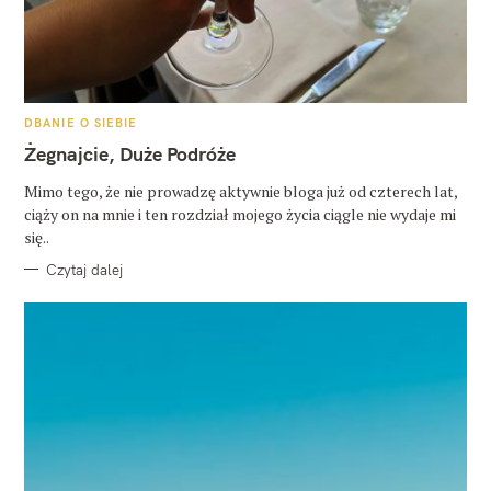
K
DBANIE O SIEBIE
A
T
Żegnajcie, Duże Podróże
E
G
O
Mimo tego, że nie prowadzę aktywnie bloga już od czterech lat,
R
ciąży on na mnie i ten rozdział mojego życia ciągle nie wydaje mi
I
E
się..
Czytaj dalej