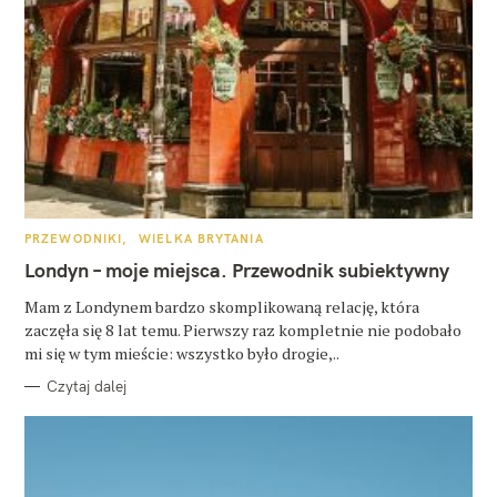
K
PRZEWODNIKI
WIELKA BRYTANIA
A
T
Londyn – moje miejsca. Przewodnik subiektywny
E
G
O
Mam z Londynem bardzo skomplikowaną relację, która
R
zaczęła się 8 lat temu. Pierwszy raz kompletnie nie podobało
I
E
mi się w tym mieście: wszystko było drogie,..
Czytaj dalej