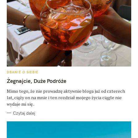
K
DBANIE O SIEBIE
A
T
Żegnajcie, Duże Podróże
E
G
O
Mimo tego, że nie prowadzę aktywnie bloga już od czterech
R
lat, ciąży on na mnie i ten rozdział mojego życia ciągle nie
I
E
wydaje mi się..
Czytaj dalej