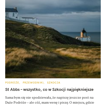
K
PODRÓŻE
PRZEWODNIKI
SZKOCJA
A
T
St Abbs – wszystko, co w Szkocji najpiękniejsze
E
G
O
Sama bym się nie spodziewała, że napiszę jeszcze post na
R
Duże Podróże – ale cóż, mam wenę i piszę. O miejscu, gdzie
I
E