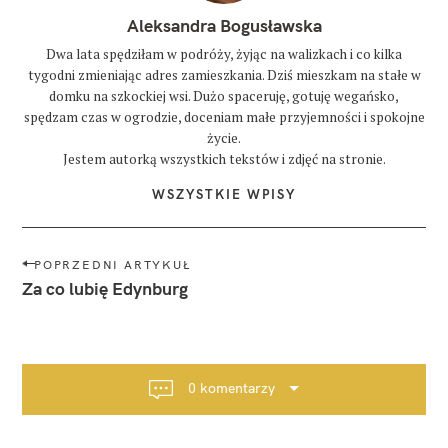
Aleksandra Bogusławska
Dwa lata spędziłam w podróży, żyjąc na walizkach i co kilka
tygodni zmieniając adres zamieszkania. Dziś mieszkam na stałe w
domku na szkockiej wsi. Dużo spaceruję, gotuję wegańsko,
spędzam czas w ogrodzie, doceniam małe przyjemności i spokojne
życie.
Jestem autorką wszystkich tekstów i zdjęć na stronie.
WSZYSTKIE WPISY
N
POPRZEDNI ARTYKUŁ
a
Za co lubię Edynburg
w
i
g
a
0 komentarzy
c
j