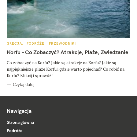
K
GRECJA
PODRÓŻE
PRZEWODNIKI
A
T
Korfu – Co Zobaczyć? Atrakcje, Plaże, Zwiedzanie
E
G
O
Co zobaczyć na Korfu? Jakie są atrakcje na Korfu? Jakie są
R
najpiękniejsze plaże Korfu i gdzie warto pojechać? Co robić na
I
E
Korfu? Kliknij i sprawdź!
Czytaj dalej
Nawigacja
Strona główna
Podróże