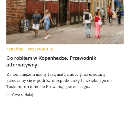
K
PODRÓŻE
PRZEWODNIKI
A
T
Co robiłam w Kopenhadze. Przewodnik
E
G
alternatywny
O
R
Z moim mężem mamy taką małą tradycję: na urodziny
I
E
zabieramy się w podróż-niespodziankę. Ja wzięłam go do
Toskanii, on mnie do Prowansji, potem ja go..
Czytaj dalej