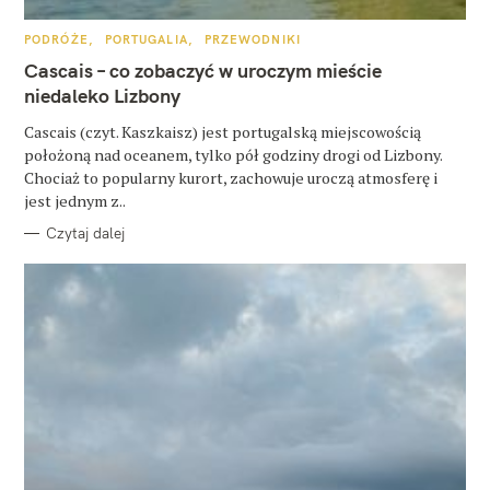
u
k
K
PODRÓŻE
PORTUGALIA
PRZEWODNIKI
A
a
T
Cascais – co zobaczyć w uroczym mieście
E
G
niedaleko Lizbony
j
O
R
:
Cascais (czyt. Kaszkaisz) jest portugalską miejscowością
I
E
położoną nad oceanem, tylko pół godziny drogi od Lizbony.
Chociaż to popularny kurort, zachowuje uroczą atmosferę i
jest jednym z..
Czytaj dalej