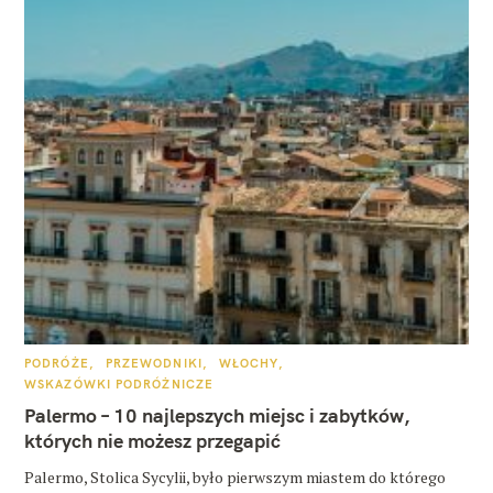
K
PODRÓŻE
PRZEWODNIKI
WŁOCHY
A
WSKAZÓWKI PODRÓŻNICZE
T
E
Palermo – 10 najlepszych miejsc i zabytków,
G
O
których nie możesz przegapić
R
I
E
Palermo, Stolica Sycylii, było pierwszym miastem do którego