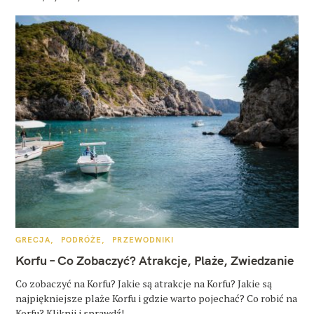
K
GRECJA
PODRÓŻE
PRZEWODNIKI
A
T
Korfu – Co Zobaczyć? Atrakcje, Plaże, Zwiedzanie
E
G
O
Co zobaczyć na Korfu? Jakie są atrakcje na Korfu? Jakie są
R
najpiękniejsze plaże Korfu i gdzie warto pojechać? Co robić na
I
E
Korfu? Kliknij i sprawdź!