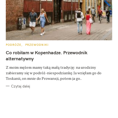
K
PODRÓŻE
PRZEWODNIKI
A
T
Co robiłam w Kopenhadze. Przewodnik
E
G
alternatywny
O
R
Z moim mężem mamy taką małą tradycję: na urodziny
I
E
zabieramy się w podróż-niespodziankę. Ja wzięłam go do
Toskanii, on mnie do Prowansji, potem ja go..
Czytaj dalej