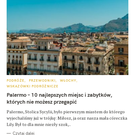
K
PODRÓŻE
PRZEWODNIKI
WŁOCHY
A
WSKAZÓWKI PODRÓŻNICZE
T
E
Palermo – 10 najlepszych miejsc i zabytków,
G
O
których nie możesz przegapić
R
I
E
Palermo, Stolica Sycylii, było pierwszym miastem do którego
wyjechaliśmy już w trójkę: Miłosz, ja oraz nasza mała córeczka
Lily. Był to dla mnie niezły szok,..
Czytaj dalej