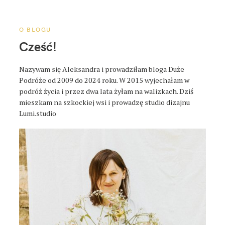
a
p
o
O BLOGU
s
Cześć!
t
a
Nazywam się Aleksandra i prowadziłam bloga Duże
Podróże od 2009 do 2024 roku. W 2015 wyjechałam w
podróż życia i przez dwa lata żyłam na walizkach. Dziś
mieszkam na szkockiej wsi i prowadzę studio dizajnu
Lumi.studio