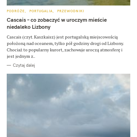
u
k
K
PODRÓŻE
PORTUGALIA
PRZEWODNIKI
A
a
T
Cascais – co zobaczyć w uroczym mieście
E
G
niedaleko Lizbony
j
O
R
:
Cascais (czyt. Kaszkaisz) jest portugalską miejscowością
I
E
położoną nad oceanem, tylko pół godziny drogi od Lizbony.
Chociaż to popularny kurort, zachowuje uroczą atmosferę i
jest jednym z..
Czytaj dalej