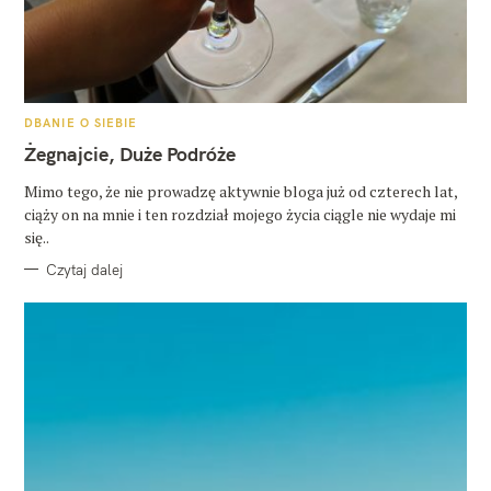
K
DBANIE O SIEBIE
A
T
Żegnajcie, Duże Podróże
E
G
O
Mimo tego, że nie prowadzę aktywnie bloga już od czterech lat,
R
ciąży on na mnie i ten rozdział mojego życia ciągle nie wydaje mi
I
E
się..
Czytaj dalej