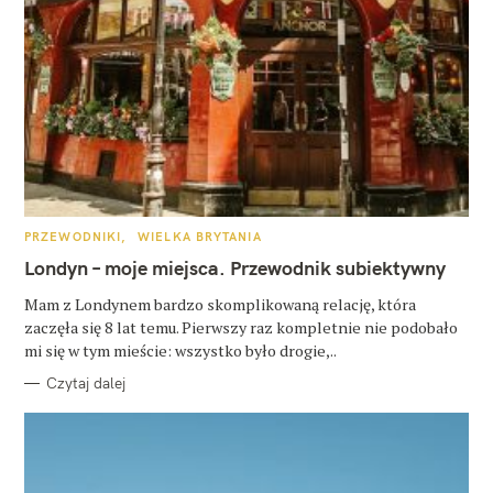
K
PRZEWODNIKI
WIELKA BRYTANIA
A
T
Londyn – moje miejsca. Przewodnik subiektywny
E
G
O
Mam z Londynem bardzo skomplikowaną relację, która
R
zaczęła się 8 lat temu. Pierwszy raz kompletnie nie podobało
I
E
mi się w tym mieście: wszystko było drogie,..
Czytaj dalej