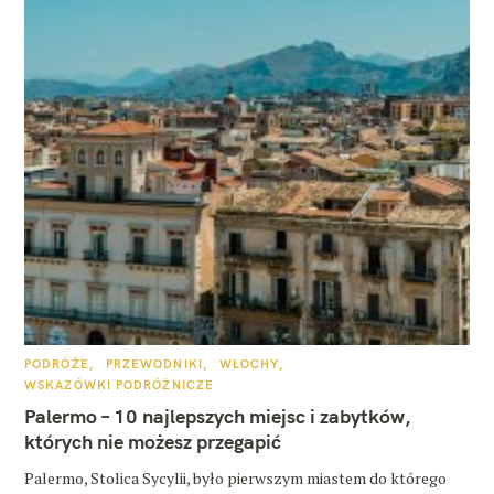
K
PODRÓŻE
PRZEWODNIKI
WŁOCHY
A
WSKAZÓWKI PODRÓŻNICZE
T
E
Palermo – 10 najlepszych miejsc i zabytków,
G
O
których nie możesz przegapić
R
I
E
Palermo, Stolica Sycylii, było pierwszym miastem do którego