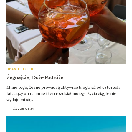
K
DBANIE O SIEBIE
A
T
Żegnajcie, Duże Podróże
E
G
O
Mimo tego, że nie prowadzę aktywnie bloga już od czterech
R
lat, ciąży on na mnie i ten rozdział mojego życia ciągle nie
I
E
wydaje mi się..
Czytaj dalej