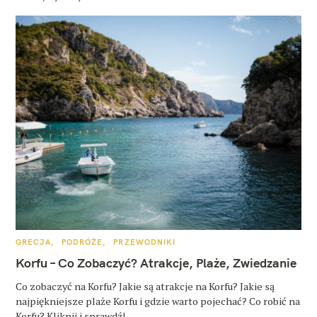
K
GRECJA
PODRÓŻE
PRZEWODNIKI
A
T
Korfu – Co Zobaczyć? Atrakcje, Plaże, Zwiedzanie
E
G
O
Co zobaczyć na Korfu? Jakie są atrakcje na Korfu? Jakie są
R
najpiękniejsze plaże Korfu i gdzie warto pojechać? Co robić na
I
E
Korfu? Kliknij i sprawdź!