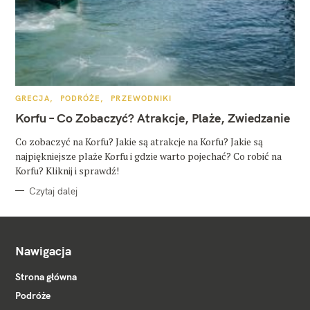
K
GRECJA
PODRÓŻE
PRZEWODNIKI
A
T
Korfu – Co Zobaczyć? Atrakcje, Plaże, Zwiedzanie
E
G
O
Co zobaczyć na Korfu? Jakie są atrakcje na Korfu? Jakie są
R
najpiękniejsze plaże Korfu i gdzie warto pojechać? Co robić na
I
E
Korfu? Kliknij i sprawdź!
Czytaj dalej
Nawigacja
Strona główna
Podróże