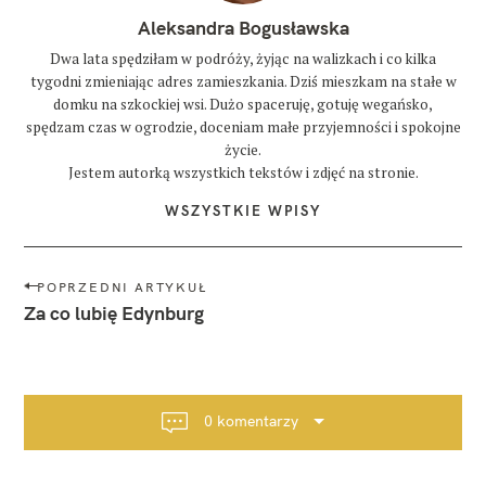
Aleksandra Bogusławska
Dwa lata spędziłam w podróży, żyjąc na walizkach i co kilka
tygodni zmieniając adres zamieszkania. Dziś mieszkam na stałe w
domku na szkockiej wsi. Dużo spaceruję, gotuję wegańsko,
spędzam czas w ogrodzie, doceniam małe przyjemności i spokojne
życie.
Jestem autorką wszystkich tekstów i zdjęć na stronie.
WSZYSTKIE WPISY
N
POPRZEDNI ARTYKUŁ
a
Za co lubię Edynburg
w
i
g
a
0 komentarzy
c
j