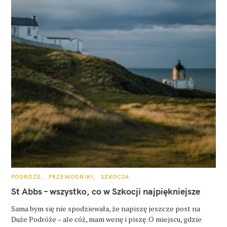
K
PODRÓŻE
PRZEWODNIKI
SZKOCJA
A
T
St Abbs – wszystko, co w Szkocji najpiękniejsze
E
G
O
Sama bym się nie spodziewała, że napiszę jeszcze post na
R
Duże Podróże – ale cóż, mam wenę i piszę. O miejscu, gdzie
I
E