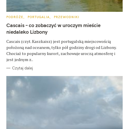
u
k
K
PODRÓŻE
PORTUGALIA
PRZEWODNIKI
a
A
T
Cascais – co zobaczyć w uroczym mieście
E
j
G
niedaleko Lizbony
O
:
R
Cascais (czyt. Kaszkaisz) jest portugalską miejscowością
I
E
położoną nad oceanem, tylko pół godziny drogi od Lizbony.
Chociaż to popularny kurort, zachowuje uroczą atmosferę i
jest jednym z..
Czytaj dalej