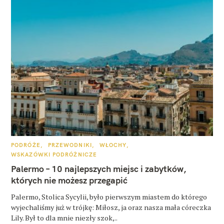
K
PODRÓŻE
PRZEWODNIKI
WŁOCHY
A
WSKAZÓWKI PODRÓŻNICZE
T
E
Palermo – 10 najlepszych miejsc i zabytków,
G
O
których nie możesz przegapić
R
I
E
Palermo, Stolica Sycylii, było pierwszym miastem do którego
wyjechaliśmy już w trójkę: Miłosz, ja oraz nasza mała córeczka
Lily. Był to dla mnie niezły szok,..