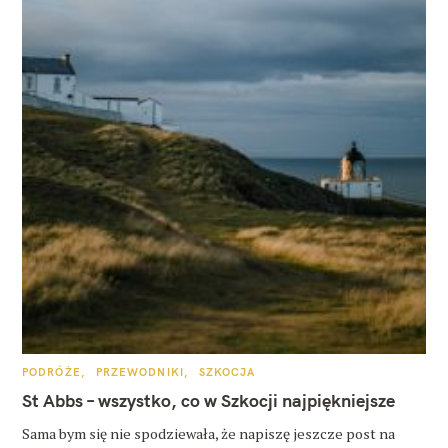
K
PODRÓŻE
PRZEWODNIKI
SZKOCJA
A
T
St Abbs – wszystko, co w Szkocji najpiękniejsze
E
G
O
Sama bym się nie spodziewała, że napiszę jeszcze post na
R