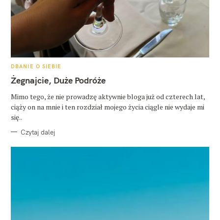
K
DBANIE O SIEBIE
A
T
Żegnajcie, Duże Podróże
E
G
O
Mimo tego, że nie prowadzę aktywnie bloga już od czterech lat,
R
ciąży on na mnie i ten rozdział mojego życia ciągle nie wydaje mi
I
E
się..
Czytaj dalej