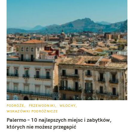
K
PODRÓŻE
PRZEWODNIKI
WŁOCHY
A
WSKAZÓWKI PODRÓŻNICZE
T
E
Palermo – 10 najlepszych miejsc i zabytków,
G
O
których nie możesz przegapić
R
I