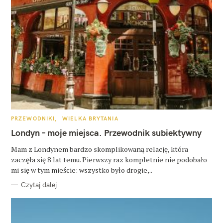
K
PRZEWODNIKI
WIELKA BRYTANIA
A
T
Londyn – moje miejsca. Przewodnik subiektywny
E
G
O
Mam z Londynem bardzo skomplikowaną relację, która
R
zaczęła się 8 lat temu. Pierwszy raz kompletnie nie podobało
I
E
mi się w tym mieście: wszystko było drogie,..
Czytaj dalej