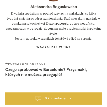
Aleksandra Bogusławska
Dwa lata spędziłam w podróży, żyjąc na walizkach i co kilka
tygodni zmieniając adres zamieszkania. Dziś mieszkam na stałe w
domku na szkockiej wsi. Dużo spaceruję, gotuję wegańsko,
spędzam czas w ogrodzie, doceniam małe przyjemności i spokojne
życie.
Jestem autorką wszystkich tekstów i zdjęć na stronie.
WSZYSTKIE WPISY
N
POPRZEDNI ARTYKUŁ
a
Czego spróbować w Barcelonie? Przysmaki,
w
których nie możesz przegapić!
i
g
a
c
0 komentarzy
j