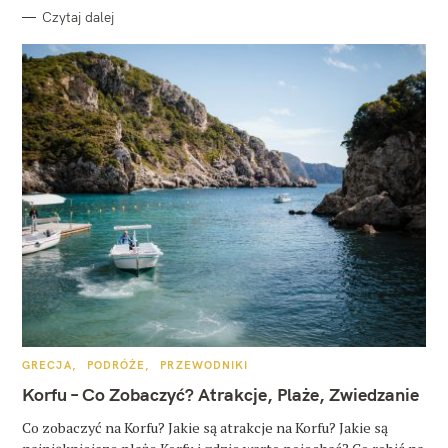
Czytaj dalej
K
GRECJA
PODRÓŻE
PRZEWODNIKI
A
T
Korfu – Co Zobaczyć? Atrakcje, Plaże, Zwiedzanie
E
G
O
Co zobaczyć na Korfu? Jakie są atrakcje na Korfu? Jakie są
R