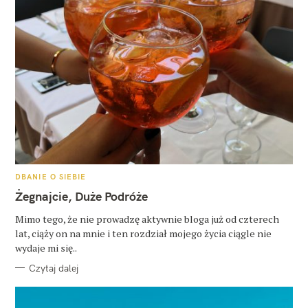
K
DBANIE O SIEBIE
A
T
Żegnajcie, Duże Podróże
E
G
O
Mimo tego, że nie prowadzę aktywnie bloga już od czterech
R
lat, ciąży on na mnie i ten rozdział mojego życia ciągle nie
I
E
wydaje mi się..
Czytaj dalej