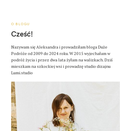
a
p
o
s
O BLOGU
t
Cześć!
a
Nazywam się Aleksandra i prowadziłam bloga Duże
Podróże od 2009 do 2024 roku. W 2015 wyjechałam w
podróż życia i przez dwa lata żyłam na walizkach. Dziś
mieszkam na szkockiej wsi i prowadzę studio dizajnu
Lumi.studio