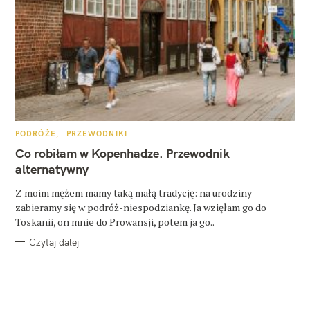
K
PODRÓŻE
PRZEWODNIKI
A
T
Co robiłam w Kopenhadze. Przewodnik
E
G
alternatywny
O
R
Z moim mężem mamy taką małą tradycję: na urodziny
I
E
zabieramy się w podróż-niespodziankę. Ja wzięłam go do
Toskanii, on mnie do Prowansji, potem ja go..
Czytaj dalej