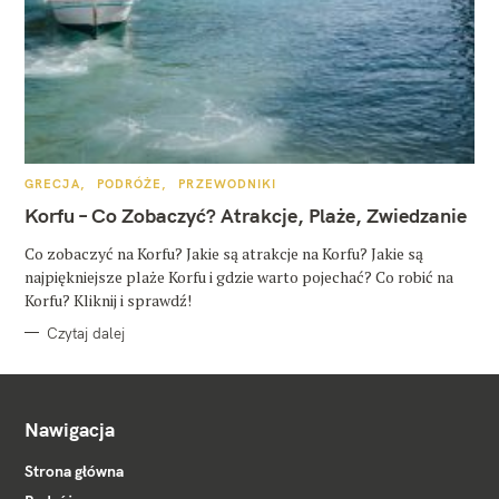
K
GRECJA
PODRÓŻE
PRZEWODNIKI
A
T
Korfu – Co Zobaczyć? Atrakcje, Plaże, Zwiedzanie
E
G
O
Co zobaczyć na Korfu? Jakie są atrakcje na Korfu? Jakie są
R
najpiękniejsze plaże Korfu i gdzie warto pojechać? Co robić na
I
E
Korfu? Kliknij i sprawdź!
Czytaj dalej
Nawigacja
Strona główna