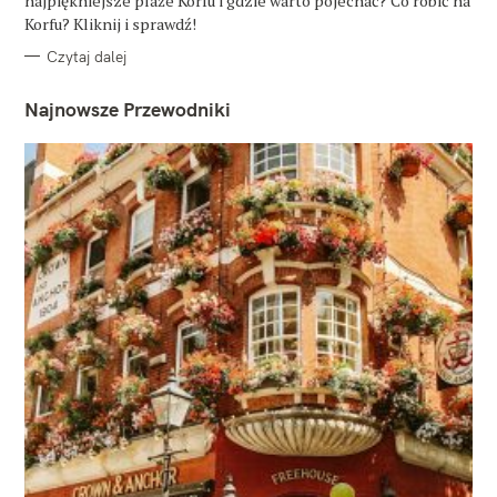
najpiękniejsze plaże Korfu i gdzie warto pojechać? Co robić na
I
E
Korfu? Kliknij i sprawdź!
Czytaj dalej
Najnowsze Przewodniki