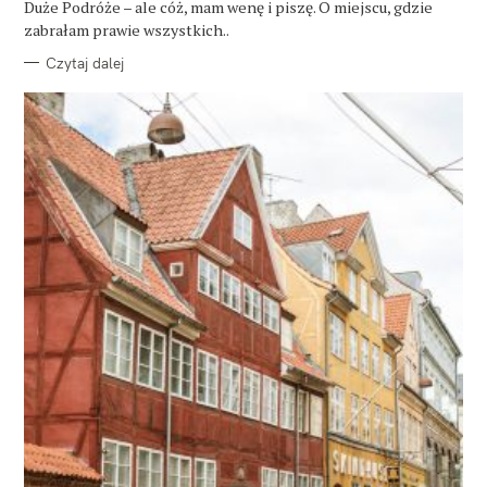
Duże Podróże – ale cóż, mam wenę i piszę. O miejscu, gdzie
I
E
zabrałam prawie wszystkich..
Czytaj dalej