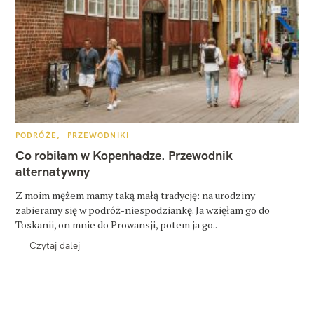
K
PODRÓŻE
PRZEWODNIKI
A
T
Co robiłam w Kopenhadze. Przewodnik
E
G
alternatywny
O
R
Z moim mężem mamy taką małą tradycję: na urodziny
I
E
zabieramy się w podróż-niespodziankę. Ja wzięłam go do
Toskanii, on mnie do Prowansji, potem ja go..
Czytaj dalej