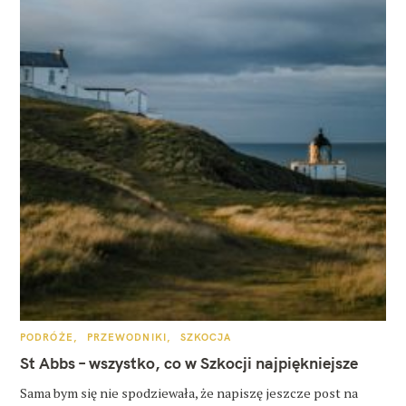
K
PODRÓŻE
PRZEWODNIKI
SZKOCJA
A
T
St Abbs – wszystko, co w Szkocji najpiękniejsze
E
G
O
Sama bym się nie spodziewała, że napiszę jeszcze post na
R