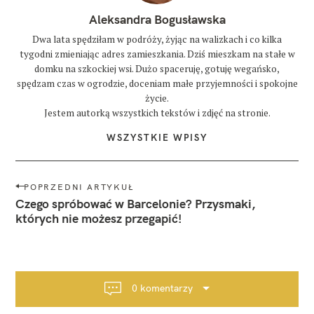
Aleksandra Bogusławska
Dwa lata spędziłam w podróży, żyjąc na walizkach i co kilka
tygodni zmieniając adres zamieszkania. Dziś mieszkam na stałe w
domku na szkockiej wsi. Dużo spaceruję, gotuję wegańsko,
spędzam czas w ogrodzie, doceniam małe przyjemności i spokojne
życie.
Jestem autorką wszystkich tekstów i zdjęć na stronie.
WSZYSTKIE WPISY
N
POPRZEDNI ARTYKUŁ
a
Czego spróbować w Barcelonie? Przysmaki,
w
których nie możesz przegapić!
i
g
a
c
0 komentarzy
j