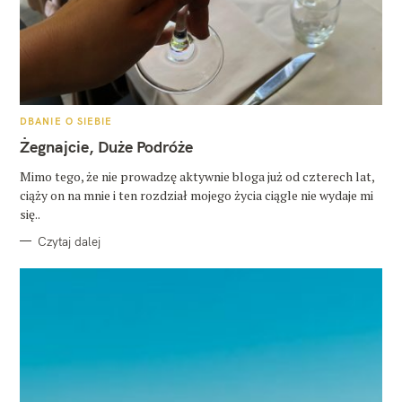
K
DBANIE O SIEBIE
A
T
Żegnajcie, Duże Podróże
E
G
O
Mimo tego, że nie prowadzę aktywnie bloga już od czterech lat,
R
ciąży on na mnie i ten rozdział mojego życia ciągle nie wydaje mi
I
E
się..
Czytaj dalej