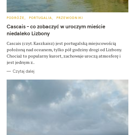
u
k
K
PODRÓŻE
PORTUGALIA
PRZEWODNIKI
a
A
T
Cascais – co zobaczyć w uroczym mieście
E
j
G
niedaleko Lizbony
O
:
R
Cascais (czyt. Kaszkaisz) jest portugalską miejscowością
I
E
położoną nad oceanem, tylko pół godziny drogi od Lizbony.
Chociaż to popularny kurort, zachowuje uroczą atmosferę i
jest jednym z..
Czytaj dalej