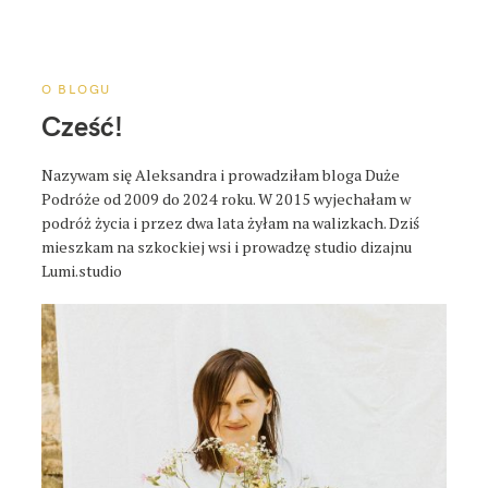
a
p
o
s
O BLOGU
t
Cześć!
a
Nazywam się Aleksandra i prowadziłam bloga Duże
Podróże od 2009 do 2024 roku. W 2015 wyjechałam w
podróż życia i przez dwa lata żyłam na walizkach. Dziś
mieszkam na szkockiej wsi i prowadzę studio dizajnu
Lumi.studio