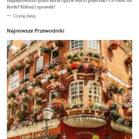
najpiękniejsze plaże Korfu i gdzie warto pojechać? Co robić na
I
E
Korfu? Kliknij i sprawdź!
Czytaj dalej
Najnowsze Przewodniki