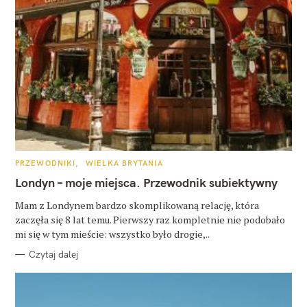
K
PRZEWODNIKI
WIELKA BRYTANIA
A
T
Londyn – moje miejsca. Przewodnik subiektywny
E
G
O
Mam z Londynem bardzo skomplikowaną relację, która
R
zaczęła się 8 lat temu. Pierwszy raz kompletnie nie podobało
I
E
mi się w tym mieście: wszystko było drogie,..
Czytaj dalej