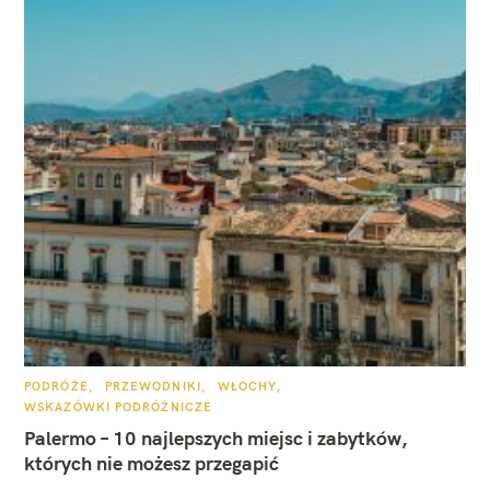
K
PODRÓŻE
PRZEWODNIKI
WŁOCHY
A
WSKAZÓWKI PODRÓŻNICZE
T
E
Palermo – 10 najlepszych miejsc i zabytków,
G
O
których nie możesz przegapić
R
I