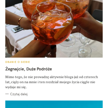
K
DBANIE O SIEBIE
A
T
Żegnajcie, Duże Podróże
E
G
O
Mimo tego, że nie prowadzę aktywnie bloga już od czterech
R
lat, ciąży on na mnie i ten rozdział mojego życia ciągle nie
I
E
wydaje mi się..
Czytaj dalej