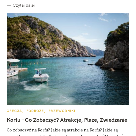
Czytaj dalej
K
GRECJA
PODRÓŻE
PRZEWODNIKI
A
T
Korfu – Co Zobaczyć? Atrakcje, Plaże, Zwiedzanie
E
G
O
Co zobaczyć na Korfu? Jakie są atrakcje na Korfu? Jakie są
R