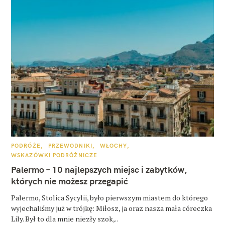
K
PODRÓŻE
PRZEWODNIKI
WŁOCHY
A
WSKAZÓWKI PODRÓŻNICZE
T
E
Palermo – 10 najlepszych miejsc i zabytków,
G
O
których nie możesz przegapić
R
I
E
Palermo, Stolica Sycylii, było pierwszym miastem do którego
wyjechaliśmy już w trójkę: Miłosz, ja oraz nasza mała córeczka
Lily. Był to dla mnie niezły szok,..