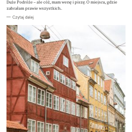
Duże Podróże – ale cóż, mam wenę i piszę. O miejscu, gdzie
I
E
zabrałam prawie wszystkich..
Czytaj dalej