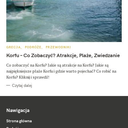
K
GRECJA
PODRÓŻE
PRZEWODNIKI
A
T
Korfu – Co Zobaczyć? Atrakcje, Plaże, Zwiedzanie
E
G
O
Co zobaczyć na Korfu? Jakie są atrakcje na Korfu? Jakie są
R
najpiękniejsze plaże Korfu i gdzie warto pojechać? Co robić na
I
E
Korfu? Kliknij i sprawdź!
Czytaj dalej
Nawigacja
Strona główna