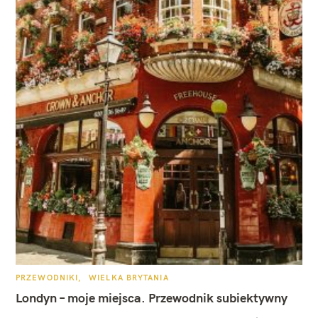
K
PRZEWODNIKI
WIELKA BRYTANIA
A
T
Londyn – moje miejsca. Przewodnik subiektywny
E
G