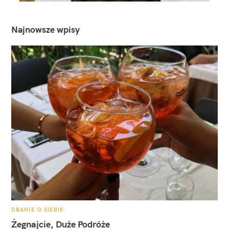
Najnowsze wpisy
K
DBANIE O SIEBIE
A
T
Żegnajcie, Duże Podróże
E