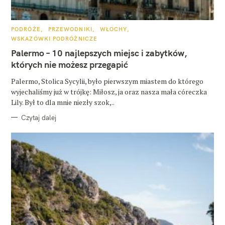
K
PODRÓŻE
PRZEWODNIKI
WŁOCHY
A
WSKAZÓWKI PODRÓŻNICZE
T
E
Palermo – 10 najlepszych miejsc i zabytków,
G
O
których nie możesz przegapić
R
I
E
Palermo, Stolica Sycylii, było pierwszym miastem do którego
wyjechaliśmy już w trójkę: Miłosz, ja oraz nasza mała córeczka
Lily. Był to dla mnie niezły szok,..
Czytaj dalej