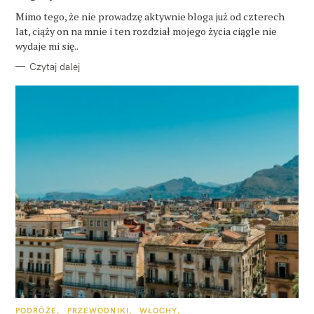
G
O
Mimo tego, że nie prowadzę aktywnie bloga już od czterech
R
lat, ciąży on na mnie i ten rozdział mojego życia ciągle nie
I
E
wydaje mi się..
Czytaj dalej
K
PODRÓŻE
PRZEWODNIKI
WŁOCHY