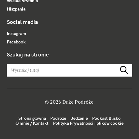
Wielka Brytania
Hiszpania
Social media
Instagram
Facebook
Szukaj na stronie
W
Szukaj
y
s
z
u
k
© 2026 Duże Podróże.
a
j
Strona główna
Podróże
Jedzenie
Podkast Blisko
:
O mnie / Kontakt
Polityka Prywatności i plików cookie