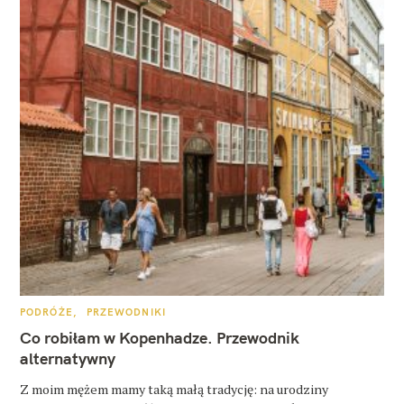
K
PODRÓŻE
PRZEWODNIKI
A
T
Co robiłam w Kopenhadze. Przewodnik
E
G
alternatywny
O
R
Z moim mężem mamy taką małą tradycję: na urodziny
I
E