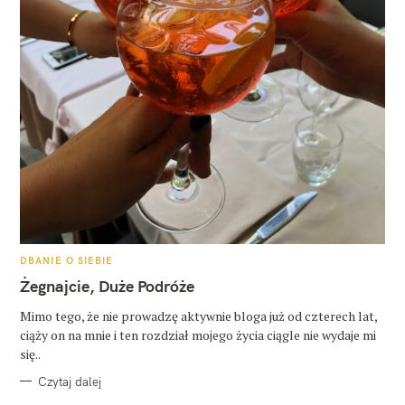
K
DBANIE O SIEBIE
A
T
Żegnajcie, Duże Podróże
E
G
O
Mimo tego, że nie prowadzę aktywnie bloga już od czterech lat,
R
ciąży on na mnie i ten rozdział mojego życia ciągle nie wydaje mi
I
E
się..
Czytaj dalej