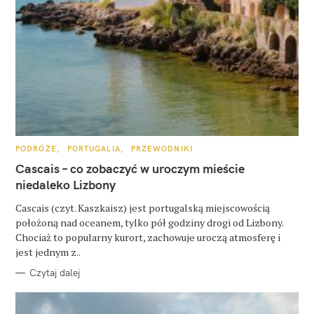
W
K
PODRÓŻE
PORTUGALIA
PRZEWODNIKI
y
A
T
Cascais – co zobaczyć w uroczym mieście
E
s
G
niedaleko Lizbony
O
z
R
Cascais (czyt. Kaszkaisz) jest portugalską miejscowością
I
E
u
położoną nad oceanem, tylko pół godziny drogi od Lizbony.
Chociaż to popularny kurort, zachowuje uroczą atmosferę i
k
jest jednym z..
a
Czytaj dalej
j
: