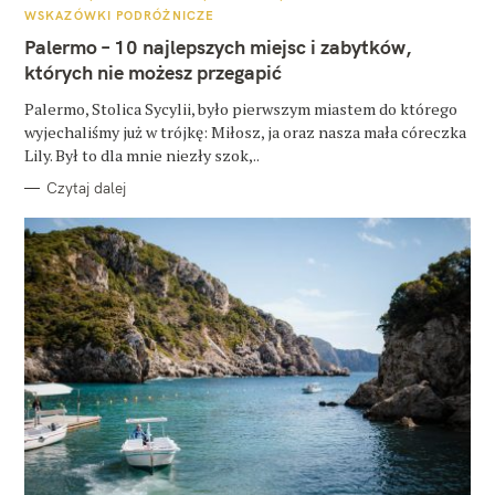
A
WSKAZÓWKI PODRÓŻNICZE
T
E
Palermo – 10 najlepszych miejsc i zabytków,
G
O
których nie możesz przegapić
R
I
E
Palermo, Stolica Sycylii, było pierwszym miastem do którego
wyjechaliśmy już w trójkę: Miłosz, ja oraz nasza mała córeczka
Lily. Był to dla mnie niezły szok,..
Czytaj dalej