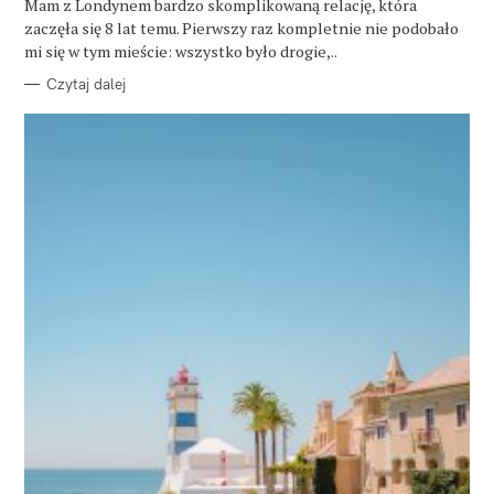
O
Mam z Londynem bardzo skomplikowaną relację, która
R
zaczęła się 8 lat temu. Pierwszy raz kompletnie nie podobało
I
E
mi się w tym mieście: wszystko było drogie,..
Czytaj dalej