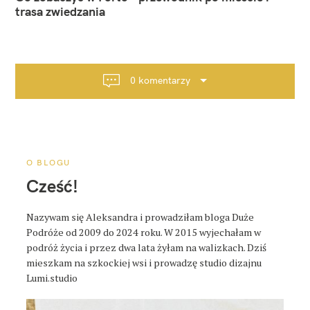
w
trasa zwiedzania
i
g
a
c
0 komentarzy
j
a
p
o
s
O BLOGU
t
Cześć!
a
Nazywam się Aleksandra i prowadziłam bloga Duże
Podróże od 2009 do 2024 roku. W 2015 wyjechałam w
podróż życia i przez dwa lata żyłam na walizkach. Dziś
mieszkam na szkockiej wsi i prowadzę studio dizajnu
Lumi.studio