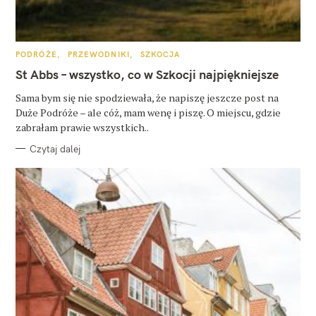
K
PODRÓŻE
PRZEWODNIKI
SZKOCJA
A
T
St Abbs – wszystko, co w Szkocji najpiękniejsze
E
G
O
Sama bym się nie spodziewała, że napiszę jeszcze post na
R
Duże Podróże – ale cóż, mam wenę i piszę. O miejscu, gdzie
I
E
zabrałam prawie wszystkich..
Czytaj dalej