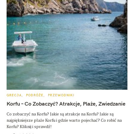
K
GRECJA
PODRÓŻE
PRZEWODNIKI
A
T
Korfu – Co Zobaczyć? Atrakcje, Plaże, Zwiedzanie
E
G
O
Co zobaczyć na Korfu? Jakie są atrakcje na Korfu? Jakie są
R
najpiękniejsze plaże Korfu i gdzie warto pojechać? Co robić na
I
E
Korfu? Kliknij i sprawdź!