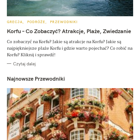
K
GRECJA
PODRÓŻE
PRZEWODNIKI
A
T
Korfu – Co Zobaczyć? Atrakcje, Plaże, Zwiedzanie
E
G
O
Co zobaczyć na Korfu? Jakie są atrakcje na Korfu? Jakie są
R
najpiękniejsze plaże Korfu i gdzie warto pojechać? Co robić na
I
E
Korfu? Kliknij i sprawdź!
Czytaj dalej
Najnowsze Przewodniki