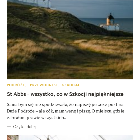
K
PODRÓŻE
PRZEWODNIKI
SZKOCJA
A
T
St Abbs – wszystko, co w Szkocji najpiękniejsze
E
G
O
Sama bym się nie spodziewała, że napiszę jeszcze post na
R
Duże Podróże – ale cóż, mam wenę i piszę. O miejscu, gdzie
I
E
zabrałam prawie wszystkich..
Czytaj dalej