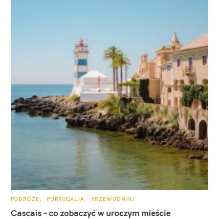
W
y
s
z
u
K
PODRÓŻE
PORTUGALIA
PRZEWODNIKI
A
T
Cascais – co zobaczyć w uroczym mieście
k
E