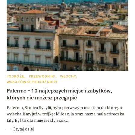
K
PODRÓŻE
PRZEWODNIKI
WŁOCHY
A
WSKAZÓWKI PODRÓŻNICZE
T
E
Palermo – 10 najlepszych miejsc i zabytków,
G
O
których nie możesz przegapić
R
I
E
Palermo, Stolica Sycylii, było pierwszym miastem do którego
wyjechaliśmy już w trójkę: Miłosz, ja oraz nasza mała córeczka
Lily. Był to dla mnie niezły szok,..
Czytaj dalej