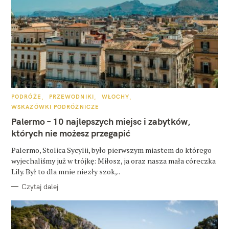
K
PODRÓŻE
PRZEWODNIKI
WŁOCHY
A
WSKAZÓWKI PODRÓŻNICZE
T
E
Palermo – 10 najlepszych miejsc i zabytków,
G
O
których nie możesz przegapić
R
I
E
Palermo, Stolica Sycylii, było pierwszym miastem do którego
wyjechaliśmy już w trójkę: Miłosz, ja oraz nasza mała córeczka
Lily. Był to dla mnie niezły szok,..
Czytaj dalej