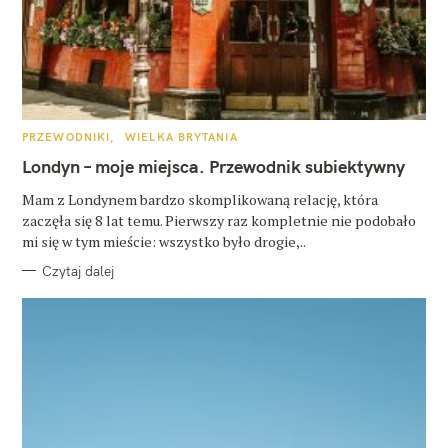
K
PRZEWODNIKI
WIELKA BRYTANIA
A
T
Londyn – moje miejsca. Przewodnik subiektywny
E
G
O
Mam z Londynem bardzo skomplikowaną relację, która
R
zaczęła się 8 lat temu. Pierwszy raz kompletnie nie podobało
I
E
mi się w tym mieście: wszystko było drogie,..
Czytaj dalej