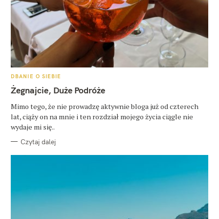
K
DBANIE O SIEBIE
A
T
Żegnajcie, Duże Podróże
E
G
O
Mimo tego, że nie prowadzę aktywnie bloga już od czterech
R
lat, ciąży on na mnie i ten rozdział mojego życia ciągle nie
I
E
wydaje mi się..
Czytaj dalej