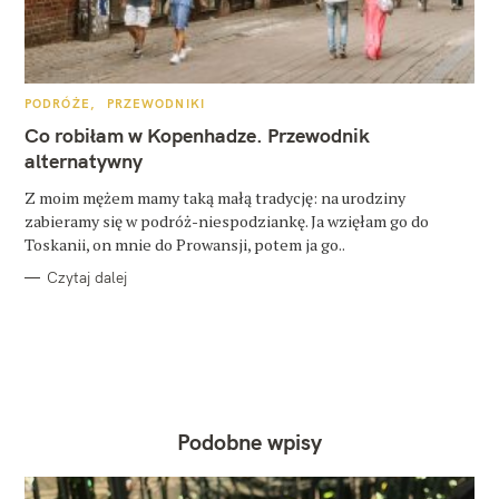
K
PODRÓŻE
PRZEWODNIKI
A
T
Co robiłam w Kopenhadze. Przewodnik
E
G
alternatywny
O
R
Z moim mężem mamy taką małą tradycję: na urodziny
I
E
zabieramy się w podróż-niespodziankę. Ja wzięłam go do
Toskanii, on mnie do Prowansji, potem ja go..
Czytaj dalej
Podobne wpisy