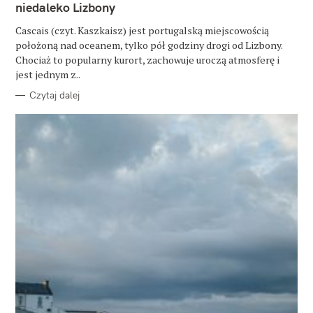
G
niedaleko Lizbony
a
O
R
Cascais (czyt. Kaszkaisz) jest portugalską miejscowością
I
j
E
położoną nad oceanem, tylko pół godziny drogi od Lizbony.
:
Chociaż to popularny kurort, zachowuje uroczą atmosferę i
jest jednym z..
Czytaj dalej