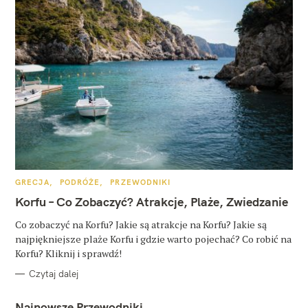
K
GRECJA
PODRÓŻE
PRZEWODNIKI
A
T
Korfu – Co Zobaczyć? Atrakcje, Plaże, Zwiedzanie
E
G
O
Co zobaczyć na Korfu? Jakie są atrakcje na Korfu? Jakie są
R
najpiękniejsze plaże Korfu i gdzie warto pojechać? Co robić na
I
E
Korfu? Kliknij i sprawdź!
Czytaj dalej
Najnowsze Przewodniki