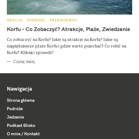
K
GRECJA
PODRÓŻE
PRZEWODNIKI
A
T
Korfu – Co Zobaczyć? Atrakcje, Plaże, Zwiedzanie
E
G
O
Co zobaczyć na Korfu? Jakie są atrakcje na Korfu? Jakie są
R
najpiękniejsze plaże Korfu i gdzie warto pojechać? Co robić na
I
E
Korfu? Kliknij i sprawdź!
Czytaj dalej
Nawigacja
Strona główna
Podróże
Jedzenie
Podkast Blisko
O mnie / Kontakt