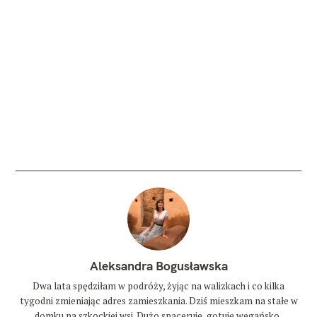
Aleksandra Bogusławska
Dwa lata spędziłam w podróży, żyjąc na walizkach i co kilka
tygodni zmieniając adres zamieszkania. Dziś mieszkam na stałe w
domku na szkockiej wsi. Dużo spaceruję, gotuję wegańsko,