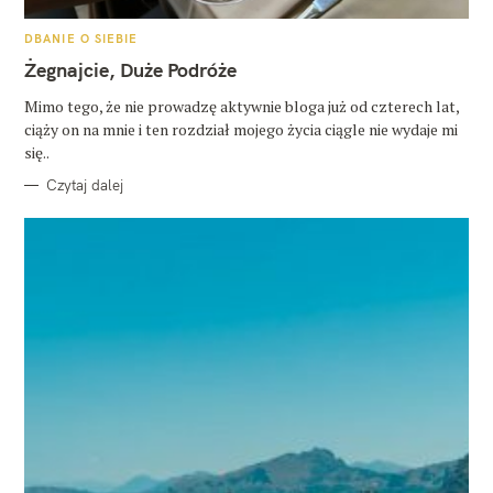
K
DBANIE O SIEBIE
A
T
Żegnajcie, Duże Podróże
E
G
O
Mimo tego, że nie prowadzę aktywnie bloga już od czterech lat,
R
ciąży on na mnie i ten rozdział mojego życia ciągle nie wydaje mi
I
E
się..
Czytaj dalej