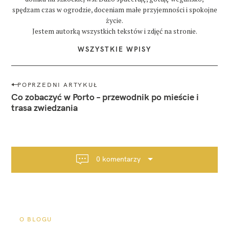
spędzam czas w ogrodzie, doceniam małe przyjemności i spokojne
życie.
Jestem autorką wszystkich tekstów i zdjęć na stronie.
WSZYSTKIE WPISY
N
POPRZEDNI ARTYKUŁ
a
Co zobaczyć w Porto – przewodnik po mieście i
w
trasa zwiedzania
i
g
a
c
0 komentarzy
j
a
p
o
s
O BLOGU