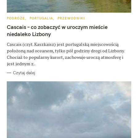
u
k
K
PODRÓŻE
PORTUGALIA
PRZEWODNIKI
a
A
T
Cascais – co zobaczyć w uroczym mieście
E
j
G
niedaleko Lizbony
O
:
R
Cascais (czyt. Kaszkaisz) jest portugalską miejscowością
I
E
położoną nad oceanem, tylko pół godziny drogi od Lizbony.
Chociaż to popularny kurort, zachowuje uroczą atmosferę i
jest jednym z..
Czytaj dalej