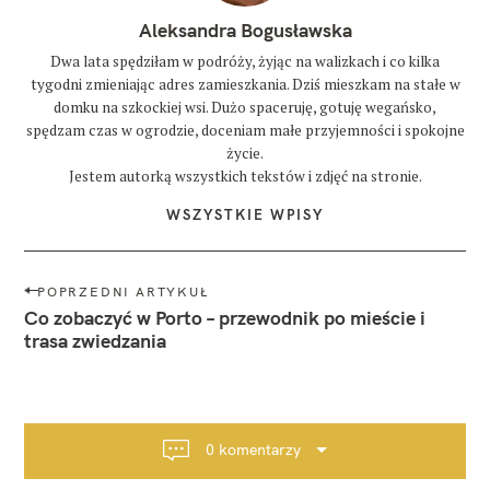
Aleksandra Bogusławska
Dwa lata spędziłam w podróży, żyjąc na walizkach i co kilka
tygodni zmieniając adres zamieszkania. Dziś mieszkam na stałe w
domku na szkockiej wsi. Dużo spaceruję, gotuję wegańsko,
spędzam czas w ogrodzie, doceniam małe przyjemności i spokojne
życie.
Jestem autorką wszystkich tekstów i zdjęć na stronie.
WSZYSTKIE WPISY
N
POPRZEDNI ARTYKUŁ
a
Co zobaczyć w Porto – przewodnik po mieście i
w
trasa zwiedzania
i
g
a
c
0 komentarzy
j