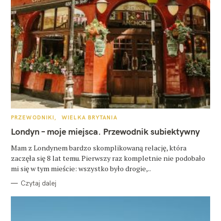
K
PRZEWODNIKI
WIELKA BRYTANIA
A
T
Londyn – moje miejsca. Przewodnik subiektywny
E
G
O
Mam z Londynem bardzo skomplikowaną relację, która
R
zaczęła się 8 lat temu. Pierwszy raz kompletnie nie podobało
I
E
mi się w tym mieście: wszystko było drogie,..
Czytaj dalej