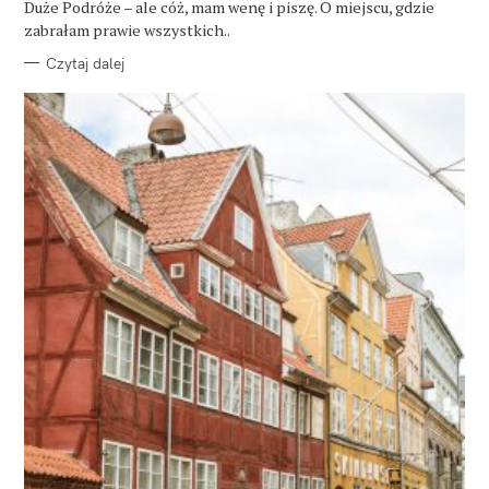
Duże Podróże – ale cóż, mam wenę i piszę. O miejscu, gdzie
I
E
zabrałam prawie wszystkich..
Czytaj dalej