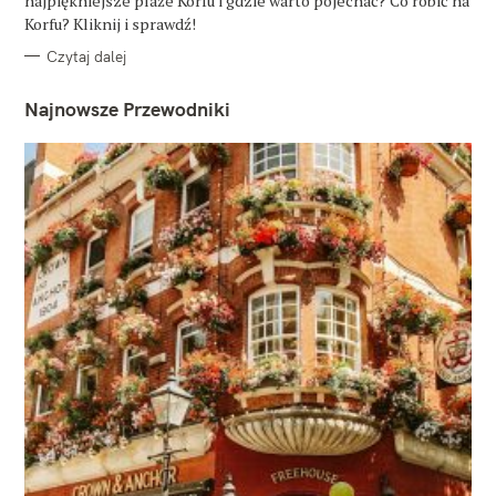
najpiękniejsze plaże Korfu i gdzie warto pojechać? Co robić na
I
E
Korfu? Kliknij i sprawdź!
Czytaj dalej
Najnowsze Przewodniki