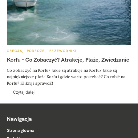
K
GRECJA
PODRÓŻE
PRZEWODNIKI
A
T
Korfu – Co Zobaczyć? Atrakcje, Plaże, Zwiedzanie
E
G
O
Co zobaczyć na Korfu? Jakie są atrakcje na Korfu? Jakie są
R
najpiękniejsze plaże Korfu i gdzie warto pojechać? Co robić na
I
E
Korfu? Kliknij i sprawdź!
Czytaj dalej
Nawigacja
Strona główna