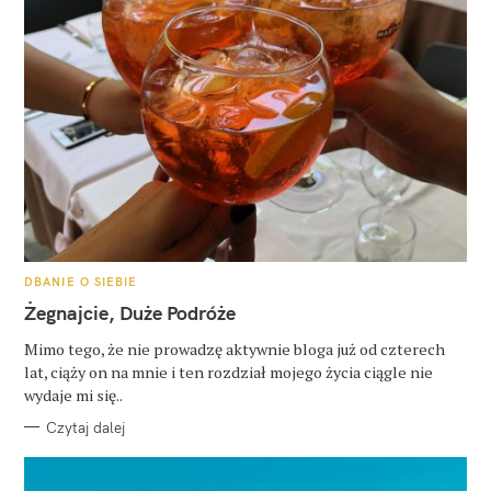
K
DBANIE O SIEBIE
A
T
Żegnajcie, Duże Podróże
E
G
O
Mimo tego, że nie prowadzę aktywnie bloga już od czterech
R
lat, ciąży on na mnie i ten rozdział mojego życia ciągle nie
I
E
wydaje mi się..
Czytaj dalej