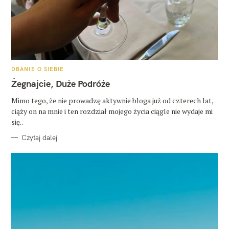
K
DBANIE O SIEBIE
A
T
Żegnajcie, Duże Podróże
E
G
O
Mimo tego, że nie prowadzę aktywnie bloga już od czterech lat,
R
ciąży on na mnie i ten rozdział mojego życia ciągle nie wydaje mi
I
E
się..
Czytaj dalej