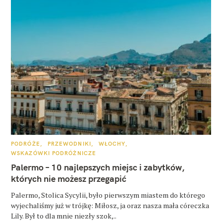
K
PODRÓŻE
PRZEWODNIKI
WŁOCHY
A
WSKAZÓWKI PODRÓŻNICZE
T
E
Palermo – 10 najlepszych miejsc i zabytków,
G
O
których nie możesz przegapić
R
I
E
Palermo, Stolica Sycylii, było pierwszym miastem do którego
wyjechaliśmy już w trójkę: Miłosz, ja oraz nasza mała córeczka
Lily. Był to dla mnie niezły szok,..