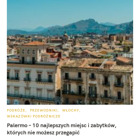
K
PODRÓŻE
PRZEWODNIKI
WŁOCHY
A
WSKAZÓWKI PODRÓŻNICZE
T
E
Palermo – 10 najlepszych miejsc i zabytków,
G
O
których nie możesz przegapić
R
I