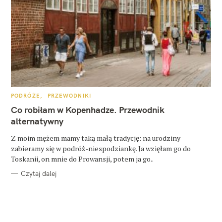
K
PODRÓŻE
PRZEWODNIKI
A
T
Co robiłam w Kopenhadze. Przewodnik
E
G
alternatywny
O
R
Z moim mężem mamy taką małą tradycję: na urodziny
I
E
zabieramy się w podróż-niespodziankę. Ja wzięłam go do
Toskanii, on mnie do Prowansji, potem ja go..
Czytaj dalej