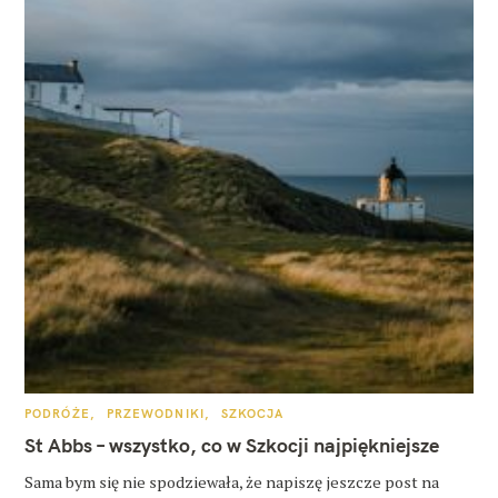
K
PODRÓŻE
PRZEWODNIKI
SZKOCJA
A
T
St Abbs – wszystko, co w Szkocji najpiękniejsze
E
G
O
Sama bym się nie spodziewała, że napiszę jeszcze post na
R