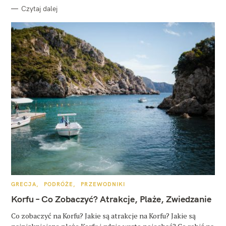
Czytaj dalej
K
GRECJA
PODRÓŻE
PRZEWODNIKI
A
T
Korfu – Co Zobaczyć? Atrakcje, Plaże, Zwiedzanie
E
G
O
Co zobaczyć na Korfu? Jakie są atrakcje na Korfu? Jakie są
R