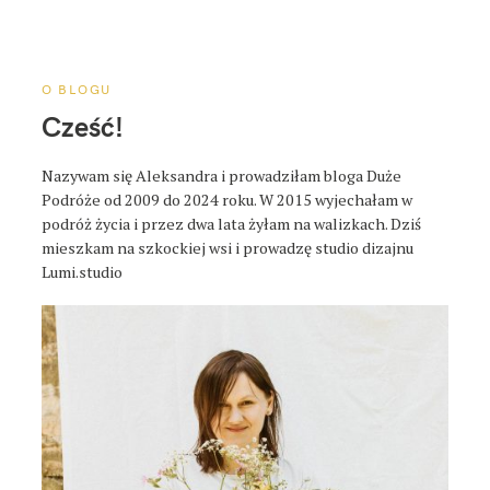
a
p
o
s
O BLOGU
t
Cześć!
a
Nazywam się Aleksandra i prowadziłam bloga Duże
Podróże od 2009 do 2024 roku. W 2015 wyjechałam w
podróż życia i przez dwa lata żyłam na walizkach. Dziś
mieszkam na szkockiej wsi i prowadzę studio dizajnu
Lumi.studio