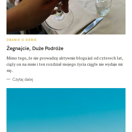
K
DBANIE O SIEBIE
A
T
Żegnajcie, Duże Podróże
E
G
O
Mimo tego, że nie prowadzę aktywnie bloga już od czterech lat,
R
ciąży on na mnie i ten rozdział mojego życia ciągle nie wydaje mi
I
E
się..
Czytaj dalej