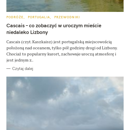
u
k
K
PODRÓŻE
PORTUGALIA
PRZEWODNIKI
a
A
T
Cascais – co zobaczyć w uroczym mieście
E
j
G
niedaleko Lizbony
O
:
R
Cascais (czyt. Kaszkaisz) jest portugalską miejscowością
I
E
położoną nad oceanem, tylko pół godziny drogi od Lizbony.
Chociaż to popularny kurort, zachowuje uroczą atmosferę i
jest jednym z..
Czytaj dalej