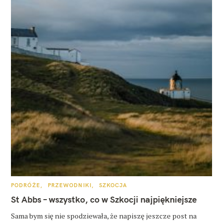
K
PODRÓŻE
PRZEWODNIKI
SZKOCJA
A
T
St Abbs – wszystko, co w Szkocji najpiękniejsze
E
G
O
Sama bym się nie spodziewała, że napiszę jeszcze post na
R