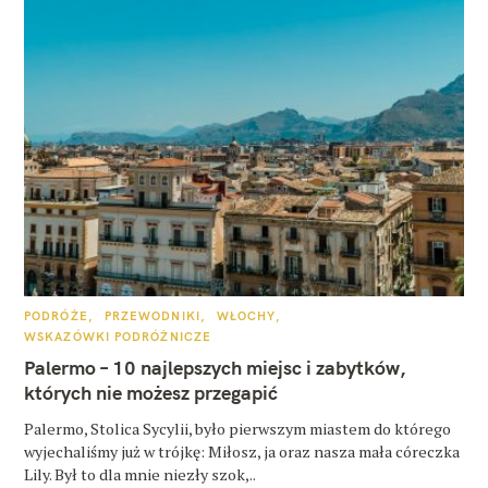
K
PODRÓŻE
PRZEWODNIKI
WŁOCHY
A
WSKAZÓWKI PODRÓŻNICZE
T
E
Palermo – 10 najlepszych miejsc i zabytków,
G
O
których nie możesz przegapić
R
I
E
Palermo, Stolica Sycylii, było pierwszym miastem do którego
wyjechaliśmy już w trójkę: Miłosz, ja oraz nasza mała córeczka
Lily. Był to dla mnie niezły szok,..