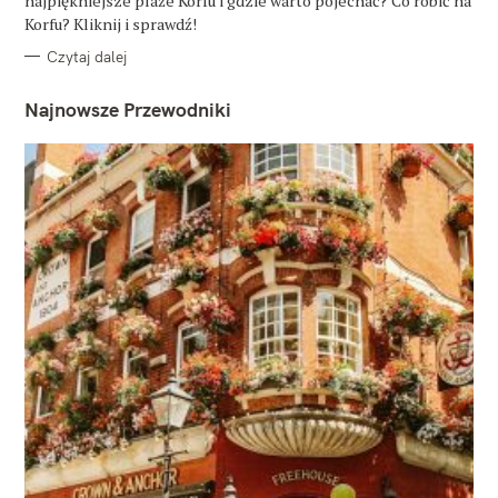
najpiękniejsze plaże Korfu i gdzie warto pojechać? Co robić na
I
E
Korfu? Kliknij i sprawdź!
Czytaj dalej
Najnowsze Przewodniki