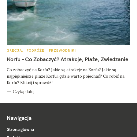
K
GRECJA
PODRÓŻE
PRZEWODNIKI
A
T
Korfu – Co Zobaczyć? Atrakcje, Plaże, Zwiedzanie
E
G
O
Co zobaczyć na Korfu? Jakie są atrakcje na Korfu? Jakie są
R
najpiękniejsze plaże Korfu i gdzie warto pojechać? Co robić na
I
E
Korfu? Kliknij i sprawdź!
Czytaj dalej
Nawigacja
Strona główna