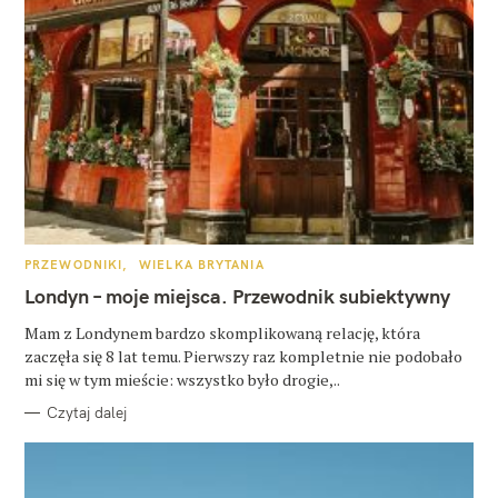
K
PRZEWODNIKI
WIELKA BRYTANIA
A
T
Londyn – moje miejsca. Przewodnik subiektywny
E
G
O
Mam z Londynem bardzo skomplikowaną relację, która
R
zaczęła się 8 lat temu. Pierwszy raz kompletnie nie podobało
I
E
mi się w tym mieście: wszystko było drogie,..
Czytaj dalej