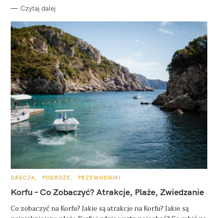
Czytaj dalej
K
GRECJA
PODRÓŻE
PRZEWODNIKI
A
T
Korfu – Co Zobaczyć? Atrakcje, Plaże, Zwiedzanie
E
G
O
Co zobaczyć na Korfu? Jakie są atrakcje na Korfu? Jakie są
R