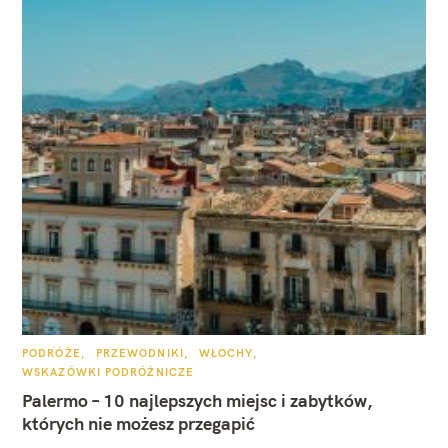
K
PODRÓŻE
PRZEWODNIKI
WŁOCHY
A
WSKAZÓWKI PODRÓŻNICZE
T
E
Palermo – 10 najlepszych miejsc i zabytków,
G
O
których nie możesz przegapić
R
I