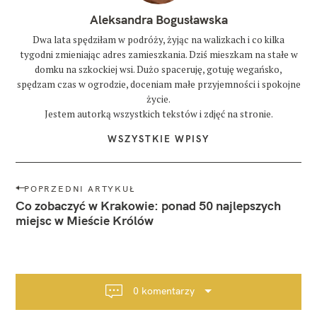
Aleksandra Bogusławska
Dwa lata spędziłam w podróży, żyjąc na walizkach i co kilka
tygodni zmieniając adres zamieszkania. Dziś mieszkam na stałe w
domku na szkockiej wsi. Dużo spaceruję, gotuję wegańsko,
spędzam czas w ogrodzie, doceniam małe przyjemności i spokojne
życie.
Jestem autorką wszystkich tekstów i zdjęć na stronie.
WSZYSTKIE WPISY
N
POPRZEDNI ARTYKUŁ
a
Co zobaczyć w Krakowie: ponad 50 najlepszych
w
miejsc w Mieście Królów
i
g
a
c
0 komentarzy
j