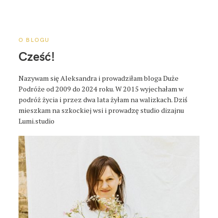
a
p
o
s
O BLOGU
t
Cześć!
a
Nazywam się Aleksandra i prowadziłam bloga Duże
Podróże od 2009 do 2024 roku. W 2015 wyjechałam w
podróż życia i przez dwa lata żyłam na walizkach. Dziś
mieszkam na szkockiej wsi i prowadzę studio dizajnu
Lumi.studio