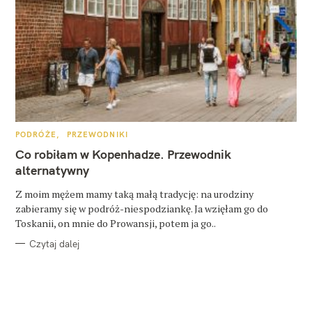
K
PODRÓŻE
PRZEWODNIKI
A
T
Co robiłam w Kopenhadze. Przewodnik
E
G
alternatywny
O
R
Z moim mężem mamy taką małą tradycję: na urodziny
I
E
zabieramy się w podróż-niespodziankę. Ja wzięłam go do
Toskanii, on mnie do Prowansji, potem ja go..
Czytaj dalej