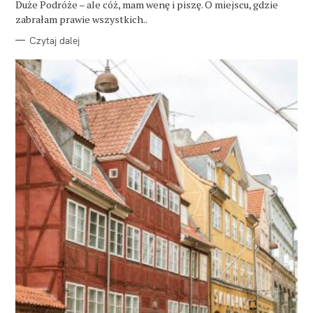
Duże Podróże – ale cóż, mam wenę i piszę. O miejscu, gdzie
I
E
zabrałam prawie wszystkich..
Czytaj dalej