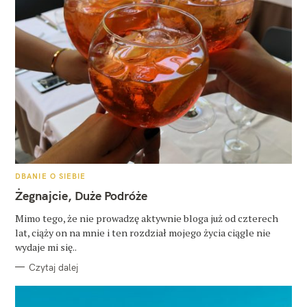
K
DBANIE O SIEBIE
A
T
Żegnajcie, Duże Podróże
E
G
O
Mimo tego, że nie prowadzę aktywnie bloga już od czterech
R
lat, ciąży on na mnie i ten rozdział mojego życia ciągle nie
I
E
wydaje mi się..
Czytaj dalej