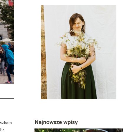
Najnowsze wpisy
eszkam
łe