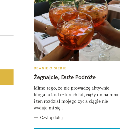
K
DBANIE O SIEBIE
A
T
Żegnajcie, Duże Podróże
E
G
O
Mimo tego, że nie prowadzę aktywnie
R
bloga już od czterech lat, ciąży on na mnie
I
E
i ten rozdział mojego życia ciągle nie
wydaje mi się..
Czytaj dalej