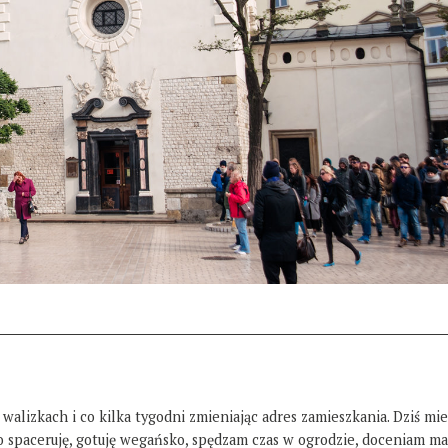
 walizkach i co kilka tygodni zmieniając adres zamieszkania. Dziś mi
żo spaceruję, gotuję wegańsko, spędzam czas w ogrodzie, doceniam ma