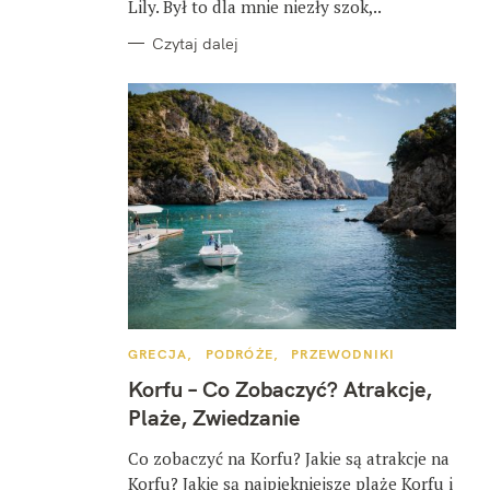
Lily. Był to dla mnie niezły szok,..
Czytaj dalej
K
GRECJA
PODRÓŻE
PRZEWODNIKI
A
T
Korfu – Co Zobaczyć? Atrakcje,
E
G
Plaże, Zwiedzanie
O
R
I
Co zobaczyć na Korfu? Jakie są atrakcje na
E
Korfu? Jakie są najpiękniejsze plaże Korfu i