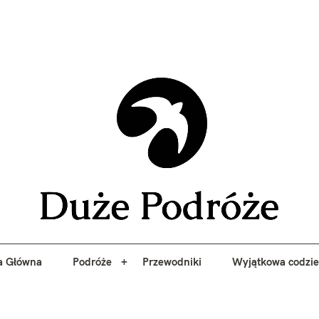
yj niezapomniane przygody z Duże Podróże. Przewodniki, porady, 
a Główna
Podróże
Przewodniki
Wyjątkowa codzi
Duże 
a Główna
Podróże
Przewodniki
Wyjątkowa codzi