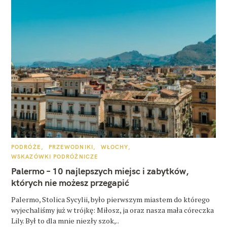
K
PODRÓŻE
PRZEWODNIKI
WŁOCHY
A
WSKAZÓWKI PODRÓŻNICZE
T
E
Palermo – 10 najlepszych miejsc i zabytków,
G
O
których nie możesz przegapić
R
I
E
Palermo, Stolica Sycylii, było pierwszym miastem do którego
wyjechaliśmy już w trójkę: Miłosz, ja oraz nasza mała córeczka
Lily. Był to dla mnie niezły szok,..