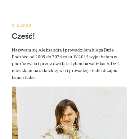
a
p
o
s
O BLOGU
t
Cześć!
a
Nazywam się Aleksandra i prowadziłam bloga Duże
Podróże od 2009 do 2024 roku. W 2015 wyjechałam w
podróż życia i przez dwa lata żyłam na walizkach. Dziś
mieszkam na szkockiej wsi i prowadzę studio dizajnu
Lumi.studio