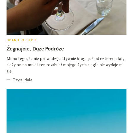
K
DBANIE O SIEBIE
A
T
Żegnajcie, Duże Podróże
E
G
O
Mimo tego, że nie prowadzę aktywnie bloga już od czterech lat,
R
ciąży on na mnie i ten rozdział mojego życia ciągle nie wydaje mi
I
E
się..
Czytaj dalej