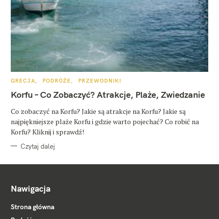
K
GRECJA
PODRÓŻE
PRZEWODNIKI
A
T
Korfu – Co Zobaczyć? Atrakcje, Plaże, Zwiedzanie
E
G
O
Co zobaczyć na Korfu? Jakie są atrakcje na Korfu? Jakie są
R
najpiękniejsze plaże Korfu i gdzie warto pojechać? Co robić na
I
E
Korfu? Kliknij i sprawdź!
Czytaj dalej
Nawigacja
Strona główna