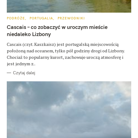
u
k
K
PODRÓŻE
PORTUGALIA
PRZEWODNIKI
a
A
T
Cascais – co zobaczyć w uroczym mieście
E
j
G
niedaleko Lizbony
O
:
R
Cascais (czyt. Kaszkaisz) jest portugalską miejscowością
I
E
położoną nad oceanem, tylko pół godziny drogi od Lizbony.
Chociaż to popularny kurort, zachowuje uroczą atmosferę i
jest jednym z..
Czytaj dalej