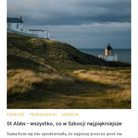
K
PODRÓŻE
PRZEWODNIKI
SZKOCJA
A
T
St Abbs – wszystko, co w Szkocji najpiękniejsze
E
G
O
Sama bym się nie spodziewała, że napiszę jeszcze post na
R