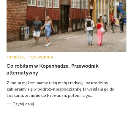
K
PODRÓŻE
PRZEWODNIKI
A
T
Co robiłam w Kopenhadze. Przewodnik
E
G
alternatywny
O
R
Z moim mężem mamy taką małą tradycję: na urodziny
I
E
zabieramy się w podróż-niespodziankę. Ja wzięłam go do
Toskanii, on mnie do Prowansji, potem ja go..
Czytaj dalej