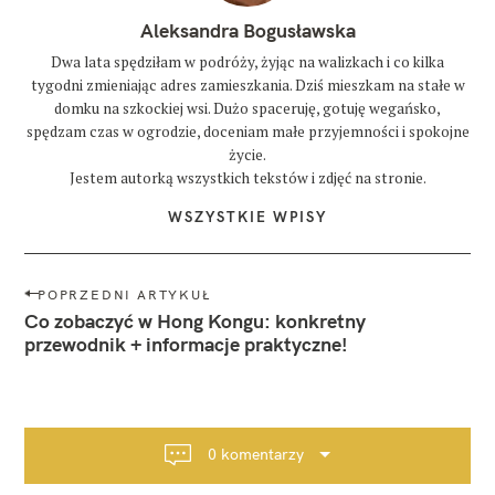
Aleksandra Bogusławska
Dwa lata spędziłam w podróży, żyjąc na walizkach i co kilka
tygodni zmieniając adres zamieszkania. Dziś mieszkam na stałe w
domku na szkockiej wsi. Dużo spaceruję, gotuję wegańsko,
spędzam czas w ogrodzie, doceniam małe przyjemności i spokojne
życie.
Jestem autorką wszystkich tekstów i zdjęć na stronie.
WSZYSTKIE WPISY
N
POPRZEDNI ARTYKUŁ
a
Co zobaczyć w Hong Kongu: konkretny
w
przewodnik + informacje praktyczne!
i
g
a
c
0 komentarzy
j