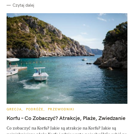
Czytaj dalej
K
GRECJA
PODRÓŻE
PRZEWODNIKI
A
T
Korfu – Co Zobaczyć? Atrakcje, Plaże, Zwiedzanie
E
G
O
Co zobaczyć na Korfu? Jakie są atrakcje na Korfu? Jakie są
R