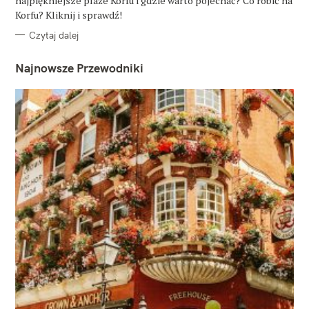
najpiękniejsze plaże Korfu i gdzie warto pojechać? Co robić na
I
E
Korfu? Kliknij i sprawdź!
Czytaj dalej
Najnowsze Przewodniki