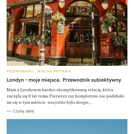
K
PRZEWODNIKI
WIELKA BRYTANIA
A
T
Londyn – moje miejsca. Przewodnik subiektywny
E
G
O
Mam z Londynem bardzo skomplikowaną relację, która
R
zaczęła się 8 lat temu. Pierwszy raz kompletnie nie podobało
I
E
mi się w tym mieście: wszystko było drogie,..
Czytaj dalej