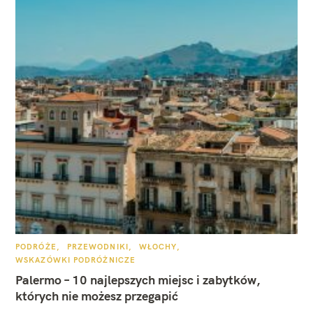
K
PODRÓŻE
PRZEWODNIKI
WŁOCHY
A
WSKAZÓWKI PODRÓŻNICZE
T
E
Palermo – 10 najlepszych miejsc i zabytków,
G
O
których nie możesz przegapić
R
I