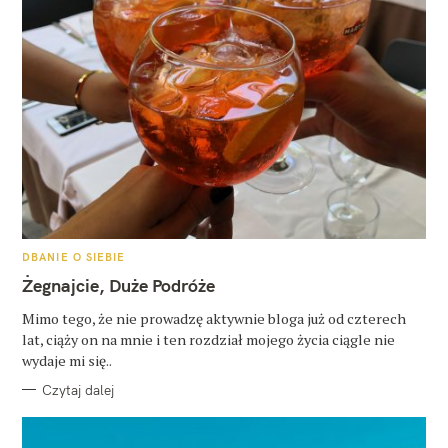
K
DBANIE O SIEBIE
A
T
Żegnajcie, Duże Podróże
E
G
O
Mimo tego, że nie prowadzę aktywnie bloga już od czterech
R
lat, ciąży on na mnie i ten rozdział mojego życia ciągle nie
I
E
wydaje mi się..
Czytaj dalej