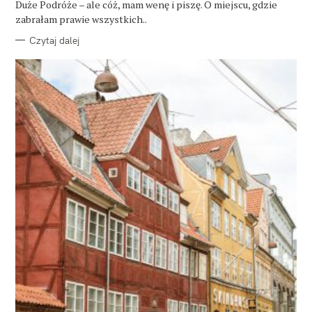
Duże Podróże – ale cóż, mam wenę i piszę. O miejscu, gdzie
I
E
zabrałam prawie wszystkich..
Czytaj dalej