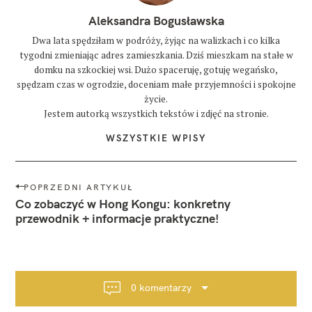
Aleksandra Bogusławska
Dwa lata spędziłam w podróży, żyjąc na walizkach i co kilka
tygodni zmieniając adres zamieszkania. Dziś mieszkam na stałe w
domku na szkockiej wsi. Dużo spaceruję, gotuję wegańsko,
spędzam czas w ogrodzie, doceniam małe przyjemności i spokojne
życie.
Jestem autorką wszystkich tekstów i zdjęć na stronie.
WSZYSTKIE WPISY
N
POPRZEDNI ARTYKUŁ
a
Co zobaczyć w Hong Kongu: konkretny
w
przewodnik + informacje praktyczne!
i
g
a
c
0 komentarzy
j