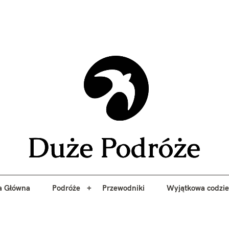
yj niezapomniane przygody z Duże Podróże. Przewodniki, porady, 
a Główna
Podróże
Przewodniki
Wyjątkowa codzi
Duże 
a Główna
Podróże
Przewodniki
Wyjątkowa codzi