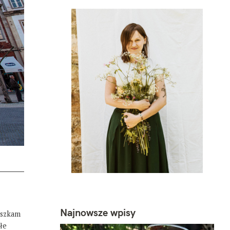
Najnowsze wpisy
eszkam
łe