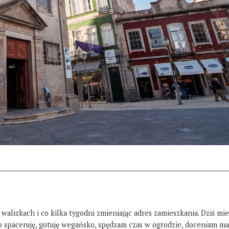
 walizkach i co kilka tygodni zmieniając adres zamieszkania. Dziś mi
żo spaceruję, gotuję wegańsko, spędzam czas w ogrodzie, doceniam ma