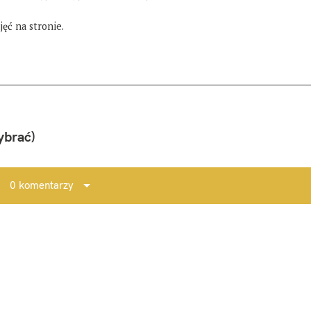
ęć na stronie.
ybrać)
0 komentarzy