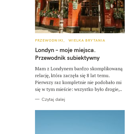
K
PRZEWODNIKI
WIELKA BRYTANIA
A
T
Londyn – moje miejsca.
E
G
Przewodnik subiektywny
O
R
I
Mam z Londynem bardzo skomplikowaną
E
relację, która zaczęła się 8 lat temu.
Pierwszy raz kompletnie nie podobało mi
się w tym mieście: wszystko było drogie,..
Czytaj dalej