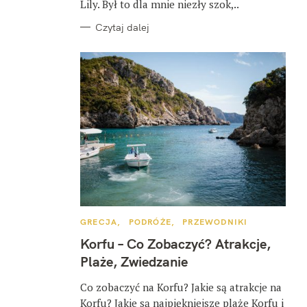
Lily. Był to dla mnie niezły szok,..
Czytaj dalej
K
GRECJA
PODRÓŻE
PRZEWODNIKI
A
T
Korfu – Co Zobaczyć? Atrakcje,
E
G
Plaże, Zwiedzanie
O
R
I
Co zobaczyć na Korfu? Jakie są atrakcje na
E
Korfu? Jakie są najpiękniejsze plaże Korfu i