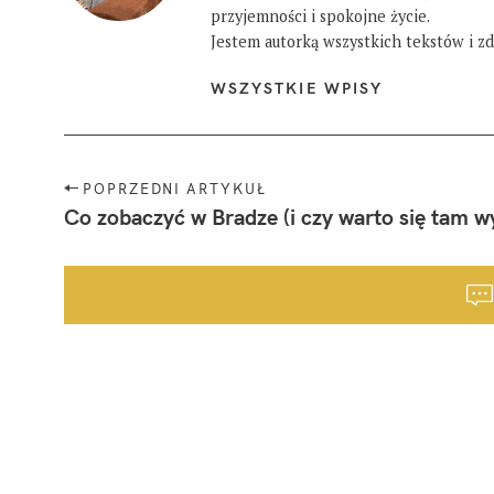
przyjemności i spokojne życie.
Jestem autorką wszystkich tekstów i zdj
WSZYSTKIE WPISY
N
POPRZEDNI ARTYKUŁ
a
Co zobaczyć w Bradze (i czy warto się tam w
w
i
g
a
c
j
a
p