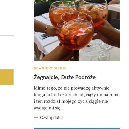
K
DBANIE O SIEBIE
A
T
Żegnajcie, Duże Podróże
E
G
O
Mimo tego, że nie prowadzę aktywnie
R
bloga już od czterech lat, ciąży on na mnie
I
E
i ten rozdział mojego życia ciągle nie
wydaje mi się..
Czytaj dalej