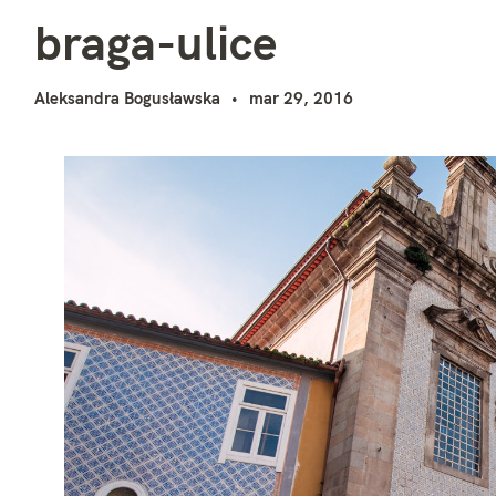
b
i
braga-ulice
Aleksandra Bogusławska
mar 29, 2016