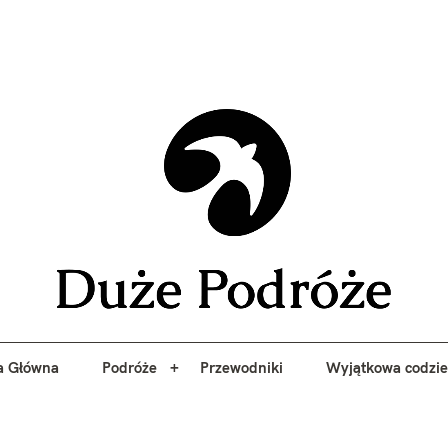
yj niezapomniane przygody z Duże Podróże. Przewodniki, porady, 
a Główna
Podróże
Przewodniki
Wyjątkowa codzi
Duże 
a Główna
Podróże
Przewodniki
Wyjątkowa codzi