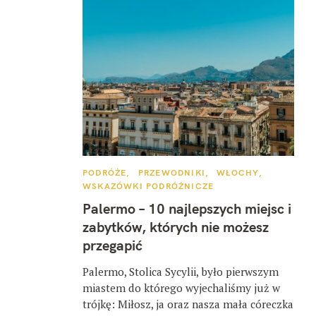
K
PODRÓŻE
PRZEWODNIKI
WŁOCHY
A
WSKAZÓWKI PODRÓŻNICZE
T
E
Palermo – 10 najlepszych miejsc i
G
O
zabytków, których nie możesz
R
I
przegapić
E
Palermo, Stolica Sycylii, było pierwszym
miastem do którego wyjechaliśmy już w
trójkę: Miłosz, ja oraz nasza mała córeczka