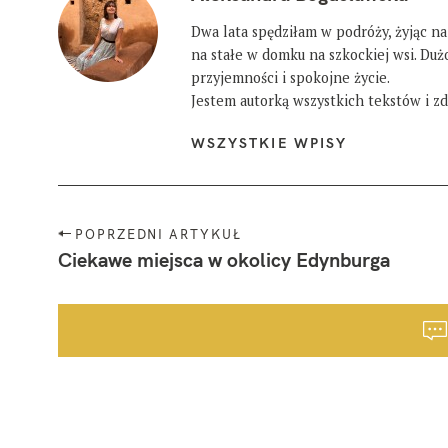
Dwa lata spędziłam w podróży, żyjąc na
na stałe w domku na szkockiej wsi. Du
przyjemności i spokojne życie.
Jestem autorką wszystkich tekstów i zdj
WSZYSTKIE WPISY
N
POPRZEDNI ARTYKUŁ
a
Ciekawe miejsca w okolicy Edynburga
w
i
g
a
c
j