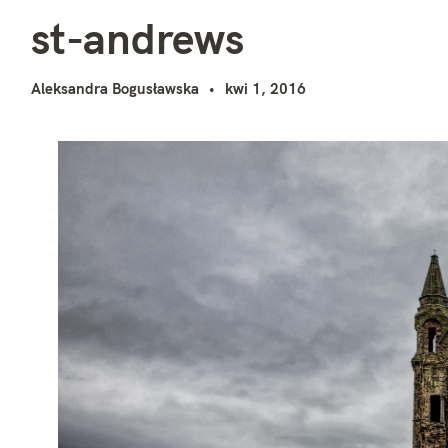
s
i
st-andrews
Aleksandra Bogusławska
kwi 1, 2016