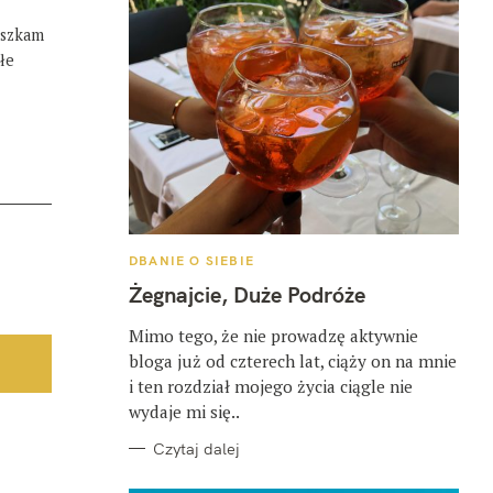
eszkam
łe
K
DBANIE O SIEBIE
A
T
Żegnajcie, Duże Podróże
E
G
O
Mimo tego, że nie prowadzę aktywnie
R
bloga już od czterech lat, ciąży on na mnie
I
E
i ten rozdział mojego życia ciągle nie
wydaje mi się..
Czytaj dalej