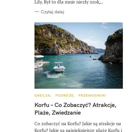
Lily. Był to dla mnie niezły szok,..
Czytaj dalej
K
GRECJA
PODRÓŻE
PRZEWODNIKI
A
T
Korfu – Co Zobaczyć? Atrakcje,
E
G
Plaże, Zwiedzanie
O
R
I
Co zobaczyć na Korfu? Jakie są atrakcje na
E
Korfu? Jakie są najpiękniejsze plaże Korfu i