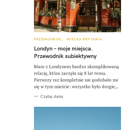
K
PRZEWODNIKI
WIELKA BRYTANIA
A
T
Londyn – moje miejsca.
E
G
Przewodnik subiektywny
O
R
I
Mam z Londynem bardzo skomplikowaną
E
relację, która zaczęła się 8 lat temu.
Pierwszy raz kompletnie nie podobało mi
się w tym mieście: wszystko było drogie,..
Czytaj dalej