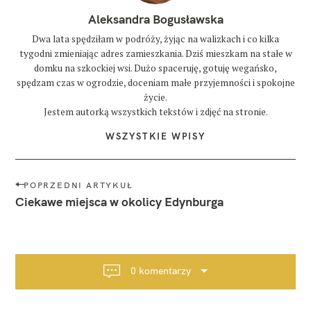
Aleksandra Bogusławska
Dwa lata spędziłam w podróży, żyjąc na walizkach i co kilka
tygodni zmieniając adres zamieszkania. Dziś mieszkam na stałe w
domku na szkockiej wsi. Dużo spaceruję, gotuję wegańsko,
spędzam czas w ogrodzie, doceniam małe przyjemności i spokojne
życie.
Jestem autorką wszystkich tekstów i zdjęć na stronie.
WSZYSTKIE WPISY
N
POPRZEDNI ARTYKUŁ
a
Ciekawe miejsca w okolicy Edynburga
w
i
g
a
0 komentarzy
c
j