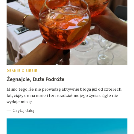
K
DBANIE O SIEBIE
A
T
Żegnajcie, Duże Podróże
E
G
O
Mimo tego, że nie prowadzę aktywnie bloga już od czterech
R
lat, ciąży on na mnie i ten rozdział mojego życia ciągle nie
I
E
wydaje mi się..
Czytaj dalej