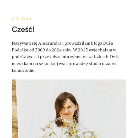
a
p
o
O BLOGU
s
Cześć!
t
a
Nazywam się Aleksandra i prowadziłam bloga Duże
Podróże od 2009 do 2024 roku. W 2015 wyjechałam w
podróż życia i przez dwa lata żyłam na walizkach. Dziś
mieszkam na szkockiej wsi i prowadzę studio dizajnu
Lumi.studio