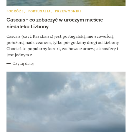
u
k
K
PODRÓŻE
PORTUGALIA
PRZEWODNIKI
A
a
T
Cascais – co zobaczyć w uroczym mieście
E
G
niedaleko Lizbony
j
O
R
:
Cascais (czyt. Kaszkaisz) jest portugalską miejscowością
I
E
położoną nad oceanem, tylko pół godziny drogi od Lizbony.
Chociaż to popularny kurort, zachowuje uroczą atmosferę i
jest jednym z..
Czytaj dalej