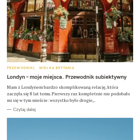
K
PRZEWODNIKI
WIELKA BRYTANIA
A
T
Londyn – moje miejsca. Przewodnik subiektywny
E
G
O
Mam z Londynem bardzo skomplikowaną relację, która
R
zaczęła się 8 lat temu. Pierwszy raz kompletnie nie podobało
I
E
mi się w tym mieście: wszystko było drogie,..
Czytaj dalej