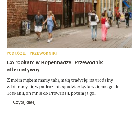
K
PODRÓŻE
PRZEWODNIKI
A
T
Co robiłam w Kopenhadze. Przewodnik
E
G
alternatywny
O
R
Z moim mężem mamy taką małą tradycję: na urodziny
I
E
zabieramy się w podróż-niespodziankę. Ja wzięłam go do
Toskanii, on mnie do Prowansji, potem ja go..
Czytaj dalej