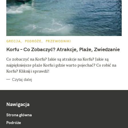
K
GRECJA
PODRÓŻE
PRZEWODNIKI
A
T
Korfu – Co Zobaczyć? Atrakcje, Plaże, Zwiedzanie
E
G
O
Co zobaczyć na Korfu? Jakie są atrakcje na Korfu? Jakie są
R
najpiękniejsze plaże Korfu i gdzie warto pojechać? Co robić na
I
E
Korfu? Kliknij i sprawdź!
Czytaj dalej
Nawigacja
Strona główna
Podróże