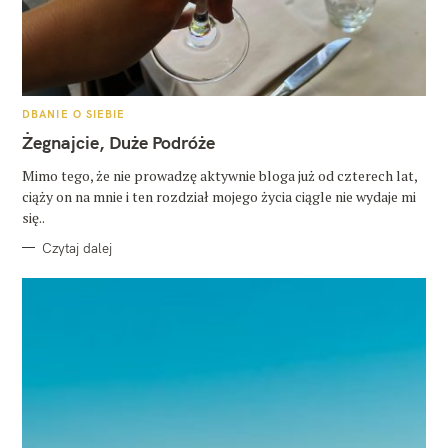
K
DBANIE O SIEBIE
A
T
Żegnajcie, Duże Podróże
E
G
O
Mimo tego, że nie prowadzę aktywnie bloga już od czterech lat,
R
ciąży on na mnie i ten rozdział mojego życia ciągle nie wydaje mi
I
E
się..
Czytaj dalej