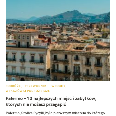
K
PODRÓŻE
PRZEWODNIKI
WŁOCHY
A
WSKAZÓWKI PODRÓŻNICZE
T
E
Palermo – 10 najlepszych miejsc i zabytków,
G
O
których nie możesz przegapić
R
I
E
Palermo, Stolica Sycylii, było pierwszym miastem do którego