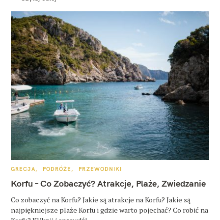
K
GRECJA
PODRÓŻE
PRZEWODNIKI
A
T
Korfu – Co Zobaczyć? Atrakcje, Plaże, Zwiedzanie
E
G
O
Co zobaczyć na Korfu? Jakie są atrakcje na Korfu? Jakie są
R
najpiękniejsze plaże Korfu i gdzie warto pojechać? Co robić na
I
E