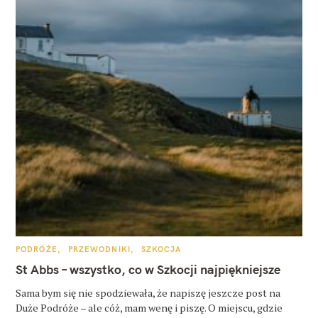
K
PODRÓŻE
PRZEWODNIKI
SZKOCJA
A
T
St Abbs – wszystko, co w Szkocji najpiękniejsze
E
G
O
Sama bym się nie spodziewała, że napiszę jeszcze post na
R
Duże Podróże – ale cóż, mam wenę i piszę. O miejscu, gdzie
I
E