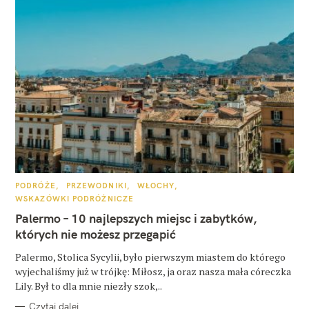
K
PODRÓŻE
PRZEWODNIKI
WŁOCHY
A
WSKAZÓWKI PODRÓŻNICZE
T
E
Palermo – 10 najlepszych miejsc i zabytków,
G
O
których nie możesz przegapić
R
I
E
Palermo, Stolica Sycylii, było pierwszym miastem do którego
wyjechaliśmy już w trójkę: Miłosz, ja oraz nasza mała córeczka
Lily. Był to dla mnie niezły szok,..
Czytaj dalej