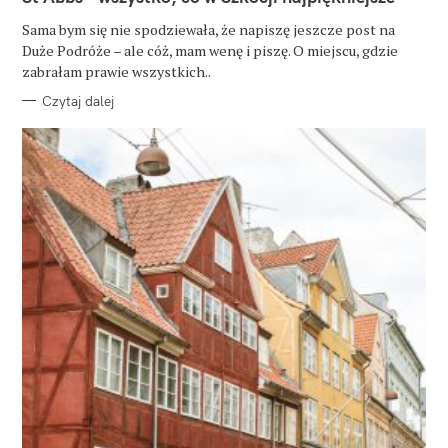
E
G
O
Sama bym się nie spodziewała, że napiszę jeszcze post na
R
Duże Podróże – ale cóż, mam wenę i piszę. O miejscu, gdzie
I
E
zabrałam prawie wszystkich..
Czytaj dalej