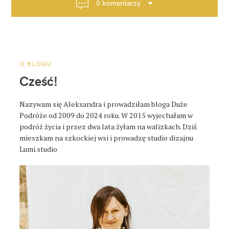
0 komentarzy
c
j
a
p
o
O BLOGU
s
Cześć!
t
a
Nazywam się Aleksandra i prowadziłam bloga Duże
Podróże od 2009 do 2024 roku. W 2015 wyjechałam w
podróż życia i przez dwa lata żyłam na walizkach. Dziś
mieszkam na szkockiej wsi i prowadzę studio dizajnu
Lumi.studio