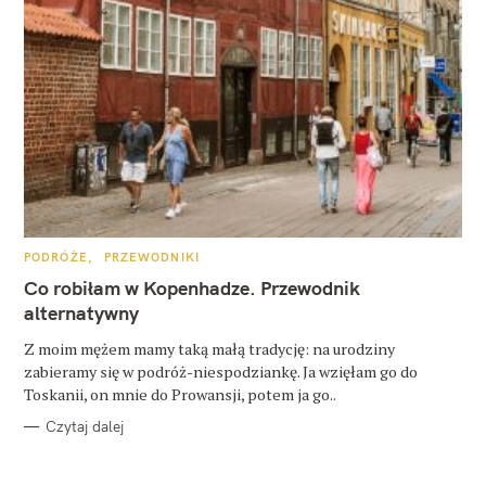
K
PODRÓŻE
PRZEWODNIKI
A
T
Co robiłam w Kopenhadze. Przewodnik
E
G
alternatywny
O
R
Z moim mężem mamy taką małą tradycję: na urodziny
I
E
zabieramy się w podróż-niespodziankę. Ja wzięłam go do
Toskanii, on mnie do Prowansji, potem ja go..
Czytaj dalej