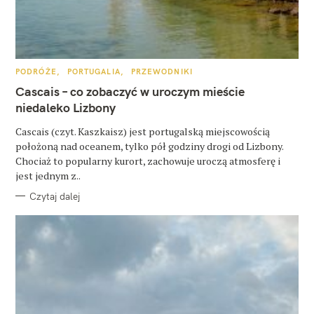
K
PODRÓŻE
PORTUGALIA
PRZEWODNIKI
A
T
Cascais – co zobaczyć w uroczym mieście
E
G
niedaleko Lizbony
O
R
Cascais (czyt. Kaszkaisz) jest portugalską miejscowością
I
E
położoną nad oceanem, tylko pół godziny drogi od Lizbony.
Chociaż to popularny kurort, zachowuje uroczą atmosferę i
jest jednym z..
Czytaj dalej