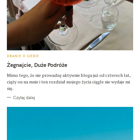
K
DBANIE O SIEBIE
A
T
Żegnajcie, Duże Podróże
E
G
O
Mimo tego, że nie prowadzę aktywnie bloga już od czterech lat,
R
ciąży on na mnie i ten rozdział mojego życia ciągle nie wydaje mi
I
E
się..
Czytaj dalej