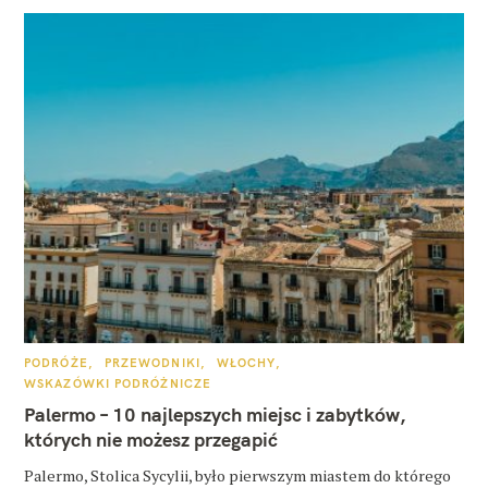
K
PODRÓŻE
PRZEWODNIKI
WŁOCHY
A
WSKAZÓWKI PODRÓŻNICZE
T
E
Palermo – 10 najlepszych miejsc i zabytków,
G
O
których nie możesz przegapić
R
I
E
Palermo, Stolica Sycylii, było pierwszym miastem do którego