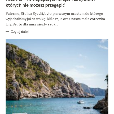
O
których nie możesz przegapić
R
I
E
Palermo, Stolica Sycylii, było pierwszym miastem do którego
wyjechaliśmy już w trójkę: Miłosz, ja oraz nasza mała córeczka
Lily. Był to dla mnie niezły szok,..
Czytaj dalej