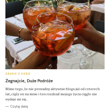
K
DBANIE O SIEBIE
A
T
Żegnajcie, Duże Podróże
E
G
O
Mimo tego, że nie prowadzę aktywnie bloga już od czterech
R
lat, ciąży on na mnie i ten rozdział mojego życia ciągle nie
I
E
wydaje mi się..
Czytaj dalej