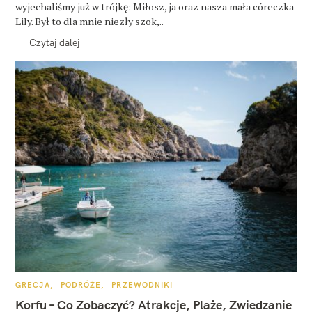
wyjechaliśmy już w trójkę: Miłosz, ja oraz nasza mała córeczka
Lily. Był to dla mnie niezły szok,..
Czytaj dalej
K
GRECJA
PODRÓŻE
PRZEWODNIKI
A
T
Korfu – Co Zobaczyć? Atrakcje, Plaże, Zwiedzanie
E