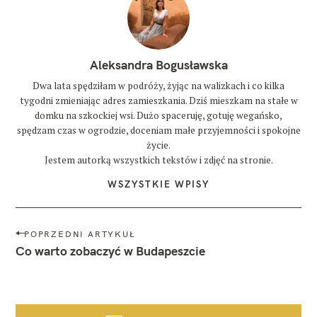
Aleksandra Bogusławska
Dwa lata spędziłam w podróży, żyjąc na walizkach i co kilka
tygodni zmieniając adres zamieszkania. Dziś mieszkam na stałe w
domku na szkockiej wsi. Dużo spaceruję, gotuję wegańsko,
spędzam czas w ogrodzie, doceniam małe przyjemności i spokojne
życie.
Jestem autorką wszystkich tekstów i zdjęć na stronie.
WSZYSTKIE WPISY
N
POPRZEDNI ARTYKUŁ
a
Co warto zobaczyć w Budapeszcie
w
i
g
a