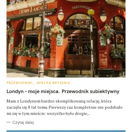
K
PRZEWODNIKI
WIELKA BRYTANIA
A
T
Londyn – moje miejsca. Przewodnik subiektywny
E
G
O
Mam z Londynem bardzo skomplikowaną relację, która
R
zaczęła się 8 lat temu. Pierwszy raz kompletnie nie podobało
I
E
mi się w tym mieście: wszystko było drogie,..
Czytaj dalej