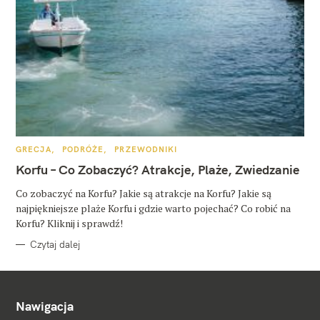
K
GRECJA
PODRÓŻE
PRZEWODNIKI
A
T
Korfu – Co Zobaczyć? Atrakcje, Plaże, Zwiedzanie
E
G
O
Co zobaczyć na Korfu? Jakie są atrakcje na Korfu? Jakie są
R
najpiękniejsze plaże Korfu i gdzie warto pojechać? Co robić na
I
E
Korfu? Kliknij i sprawdź!
Czytaj dalej
Nawigacja