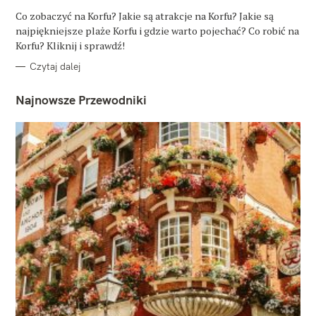
G
O
Co zobaczyć na Korfu? Jakie są atrakcje na Korfu? Jakie są
R
najpiękniejsze plaże Korfu i gdzie warto pojechać? Co robić na
I
E
Korfu? Kliknij i sprawdź!
Czytaj dalej
Najnowsze Przewodniki