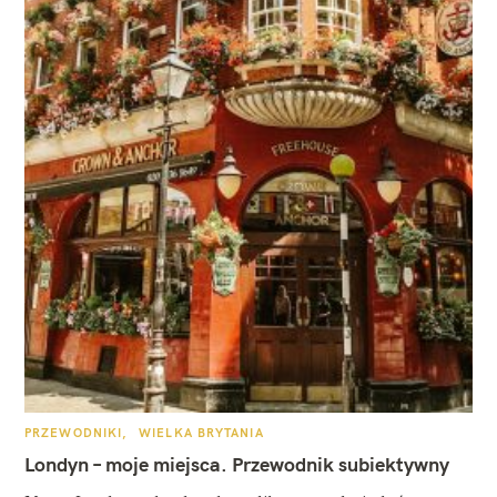
K
PRZEWODNIKI
WIELKA BRYTANIA
A
T
Londyn – moje miejsca. Przewodnik subiektywny
E
G