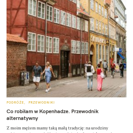
K
PODRÓŻE
PRZEWODNIKI
A
T
Co robiłam w Kopenhadze. Przewodnik
E
G
alternatywny
O
R
Z moim mężem mamy taką małą tradycję: na urodziny
I
E