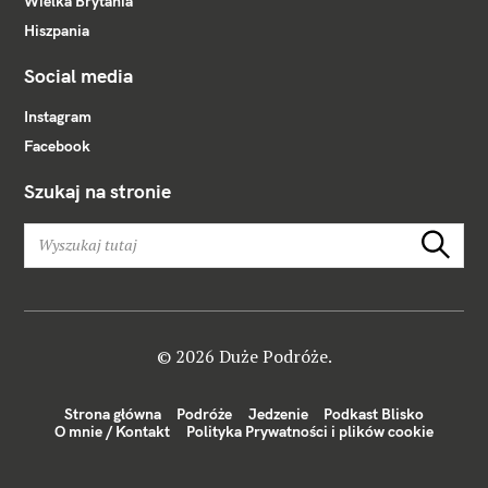
Wielka Brytania
Hiszpania
Social media
Instagram
Facebook
Szukaj na stronie
W
Szukaj
y
s
z
u
k
© 2026 Duże Podróże.
a
j
Strona główna
Podróże
Jedzenie
Podkast Blisko
:
O mnie / Kontakt
Polityka Prywatności i plików cookie