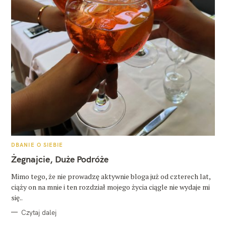
K
DBANIE O SIEBIE
A
T
Żegnajcie, Duże Podróże
E
G
O
Mimo tego, że nie prowadzę aktywnie bloga już od czterech lat,
R
ciąży on na mnie i ten rozdział mojego życia ciągle nie wydaje mi
I
E
się..
Czytaj dalej