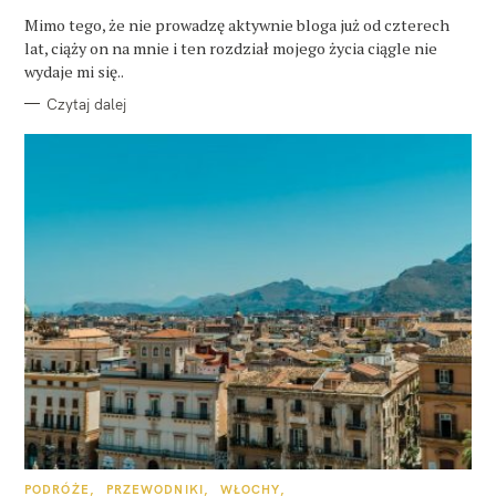
G
O
Mimo tego, że nie prowadzę aktywnie bloga już od czterech
R
lat, ciąży on na mnie i ten rozdział mojego życia ciągle nie
I
E
wydaje mi się..
Czytaj dalej
K
PODRÓŻE
PRZEWODNIKI
WŁOCHY