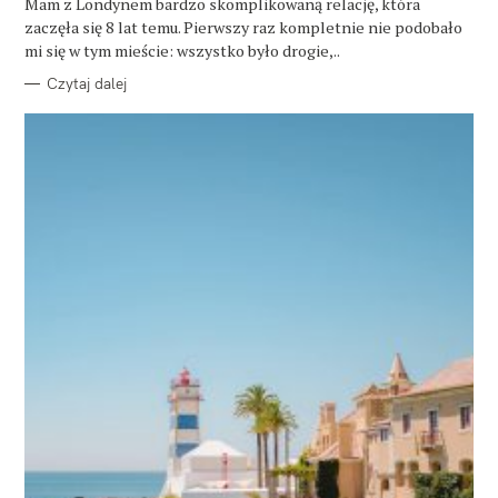
O
Mam z Londynem bardzo skomplikowaną relację, która
R
zaczęła się 8 lat temu. Pierwszy raz kompletnie nie podobało
I
E
mi się w tym mieście: wszystko było drogie,..
Czytaj dalej