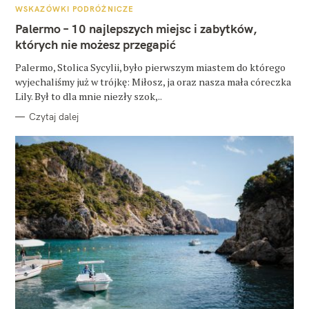
A
WSKAZÓWKI PODRÓŻNICZE
T
E
Palermo – 10 najlepszych miejsc i zabytków,
G
O
których nie możesz przegapić
R
I
E
Palermo, Stolica Sycylii, było pierwszym miastem do którego
wyjechaliśmy już w trójkę: Miłosz, ja oraz nasza mała córeczka
Lily. Był to dla mnie niezły szok,..
Czytaj dalej