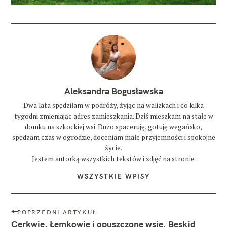
Aleksandra Bogusławska
Dwa lata spędziłam w podróży, żyjąc na walizkach i co kilka
tygodni zmieniając adres zamieszkania. Dziś mieszkam na stałe w
domku na szkockiej wsi. Dużo spaceruję, gotuję wegańsko,
spędzam czas w ogrodzie, doceniam małe przyjemności i spokojne
życie.
Jestem autorką wszystkich tekstów i zdjęć na stronie.
WSZYSTKIE WPISY
N
POPRZEDNI ARTYKUŁ
a
Cerkwie, Łemkowie i opuszczone wsie. Beskid