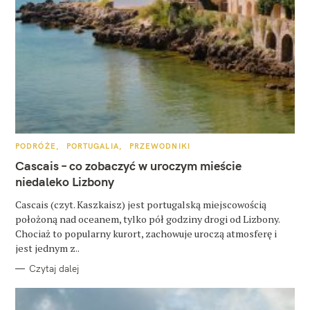
W
K
PODRÓŻE
PORTUGALIA
PRZEWODNIKI
y
A
T
Cascais – co zobaczyć w uroczym mieście
E
s
G
niedaleko Lizbony
O
z
R
Cascais (czyt. Kaszkaisz) jest portugalską miejscowością
I
E
u
położoną nad oceanem, tylko pół godziny drogi od Lizbony.
Chociaż to popularny kurort, zachowuje uroczą atmosferę i
k
jest jednym z..
a
Czytaj dalej
j
: