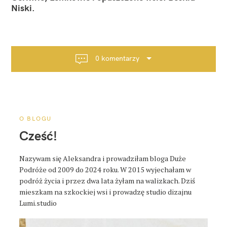
w
Niski.
i
g
a
c
0 komentarzy
j
a
p
o
s
O BLOGU
t
Cześć!
a
Nazywam się Aleksandra i prowadziłam bloga Duże
Podróże od 2009 do 2024 roku. W 2015 wyjechałam w
podróż życia i przez dwa lata żyłam na walizkach. Dziś
mieszkam na szkockiej wsi i prowadzę studio dizajnu
Lumi.studio