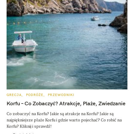
K
GRECJA
PODRÓŻE
PRZEWODNIKI
A
T
Korfu – Co Zobaczyć? Atrakcje, Plaże, Zwiedzanie
E
G
O
Co zobaczyć na Korfu? Jakie są atrakcje na Korfu? Jakie są
R
najpiękniejsze plaże Korfu i gdzie warto pojechać? Co robić na
I
E
Korfu? Kliknij i sprawdź!