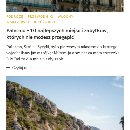
K
PODRÓŻE
PRZEWODNIKI
WŁOCHY
A
WSKAZÓWKI PODRÓŻNICZE
T
E
Palermo – 10 najlepszych miejsc i zabytków,
G
O
których nie możesz przegapić
R
I
E
Palermo, Stolica Sycylii, było pierwszym miastem do którego
wyjechaliśmy już w trójkę: Miłosz, ja oraz nasza mała córeczka
Lily. Był to dla mnie niezły szok,..
Czytaj dalej