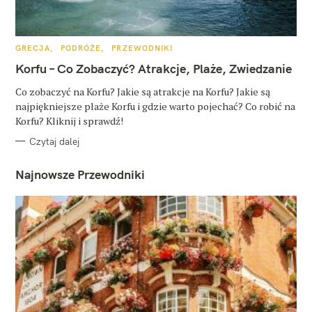
K
GRECJA
PODRÓŻE
PRZEWODNIKI
A
T
Korfu – Co Zobaczyć? Atrakcje, Plaże, Zwiedzanie
E
G
O
Co zobaczyć na Korfu? Jakie są atrakcje na Korfu? Jakie są
R
najpiękniejsze plaże Korfu i gdzie warto pojechać? Co robić na
I
E
Korfu? Kliknij i sprawdź!
Czytaj dalej
Najnowsze Przewodniki