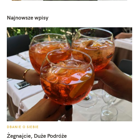
Najnowsze wpisy
K
DBANIE O SIEBIE
A
T
Żegnajcie, Duże Podróże
E