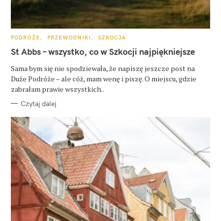
K
PODRÓŻE
PRZEWODNIKI
SZKOCJA
A
T
St Abbs – wszystko, co w Szkocji najpiękniejsze
E
G
O
Sama bym się nie spodziewała, że napiszę jeszcze post na
R
Duże Podróże – ale cóż, mam wenę i piszę. O miejscu, gdzie
I
E
zabrałam prawie wszystkich..
Czytaj dalej