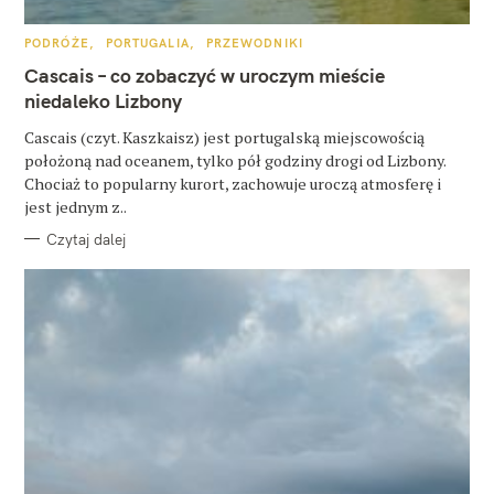
K
PODRÓŻE
PORTUGALIA
PRZEWODNIKI
A
T
Cascais – co zobaczyć w uroczym mieście
E
G
niedaleko Lizbony
O
R
Cascais (czyt. Kaszkaisz) jest portugalską miejscowością
I
E
położoną nad oceanem, tylko pół godziny drogi od Lizbony.
Chociaż to popularny kurort, zachowuje uroczą atmosferę i
jest jednym z..
Czytaj dalej