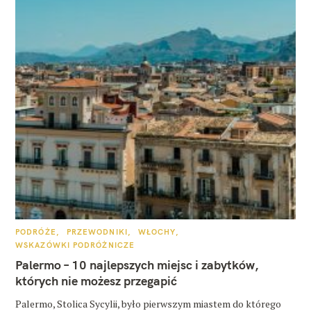
K
PODRÓŻE
PRZEWODNIKI
WŁOCHY
A
WSKAZÓWKI PODRÓŻNICZE
T
E
Palermo – 10 najlepszych miejsc i zabytków,
G
O
których nie możesz przegapić
R
I
E
Palermo, Stolica Sycylii, było pierwszym miastem do którego