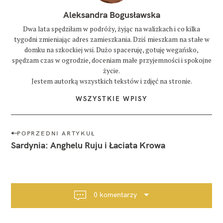
Aleksandra Bogusławska
Dwa lata spędziłam w podróży, żyjąc na walizkach i co kilka
tygodni zmieniając adres zamieszkania. Dziś mieszkam na stałe w
domku na szkockiej wsi. Dużo spaceruję, gotuję wegańsko,
spędzam czas w ogrodzie, doceniam małe przyjemności i spokojne
życie.
Jestem autorką wszystkich tekstów i zdjęć na stronie.
WSZYSTKIE WPISY
N
POPRZEDNI ARTYKUŁ
a
Sardynia: Anghelu Ruju i Łaciata Krowa
w
i
g
a
0 komentarzy
c
j