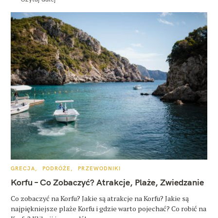
K
GRECJA
PODRÓŻE
PRZEWODNIKI
A
T
Korfu – Co Zobaczyć? Atrakcje, Plaże, Zwiedzanie
E
G
O
Co zobaczyć na Korfu? Jakie są atrakcje na Korfu? Jakie są
R
najpiękniejsze plaże Korfu i gdzie warto pojechać? Co robić na
I
E