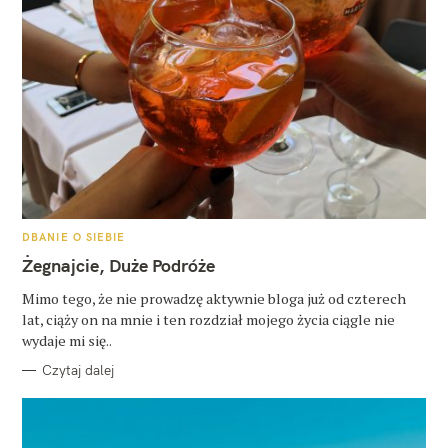
K
DBANIE O SIEBIE
A
T
Żegnajcie, Duże Podróże
E
G
O
Mimo tego, że nie prowadzę aktywnie bloga już od czterech
R
lat, ciąży on na mnie i ten rozdział mojego życia ciągle nie
I
E
wydaje mi się..
Czytaj dalej