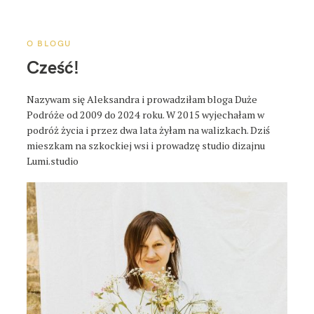
a
p
o
O BLOGU
s
Cześć!
t
a
Nazywam się Aleksandra i prowadziłam bloga Duże
Podróże od 2009 do 2024 roku. W 2015 wyjechałam w
podróż życia i przez dwa lata żyłam na walizkach. Dziś
mieszkam na szkockiej wsi i prowadzę studio dizajnu
Lumi.studio