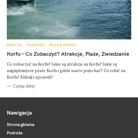
K
GRECJA
PODRÓŻE
PRZEWODNIKI
A
T
Korfu – Co Zobaczyć? Atrakcje, Plaże, Zwiedzanie
E
G
O
Co zobaczyć na Korfu? Jakie są atrakcje na Korfu? Jakie są
R
najpiękniejsze plaże Korfu i gdzie warto pojechać? Co robić na
I
E
Korfu? Kliknij i sprawdź!
Czytaj dalej
Nawigacja
Strona główna
Podróże