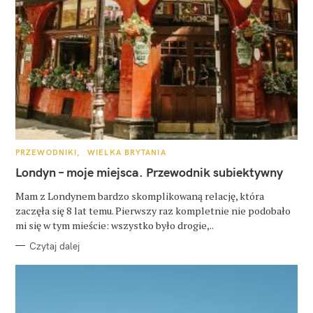
K
PRZEWODNIKI
WIELKA BRYTANIA
A
T
Londyn – moje miejsca. Przewodnik subiektywny
E
G
O
Mam z Londynem bardzo skomplikowaną relację, która
R
zaczęła się 8 lat temu. Pierwszy raz kompletnie nie podobało
I
E
mi się w tym mieście: wszystko było drogie,..
Czytaj dalej