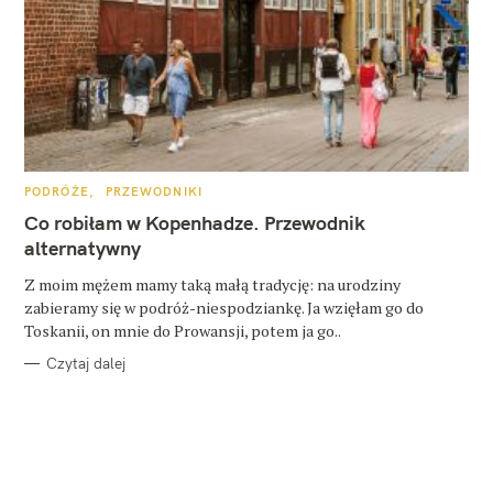
K
PODRÓŻE
PRZEWODNIKI
A
T
Co robiłam w Kopenhadze. Przewodnik
E
G
alternatywny
O
R
Z moim mężem mamy taką małą tradycję: na urodziny
I
E
zabieramy się w podróż-niespodziankę. Ja wzięłam go do
Toskanii, on mnie do Prowansji, potem ja go..
Czytaj dalej