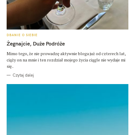
K
DBANIE O SIEBIE
A
T
Żegnajcie, Duże Podróże
E
G
O
Mimo tego, że nie prowadzę aktywnie bloga już od czterech lat,
R
ciąży on na mnie i ten rozdział mojego życia ciągle nie wydaje mi
I
E
się..
Czytaj dalej