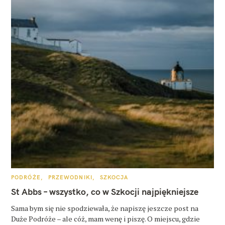
K
PODRÓŻE
PRZEWODNIKI
SZKOCJA
A
T
St Abbs – wszystko, co w Szkocji najpiękniejsze
E
G
O
Sama bym się nie spodziewała, że napiszę jeszcze post na
R
Duże Podróże – ale cóż, mam wenę i piszę. O miejscu, gdzie
I
E