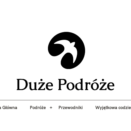
yj niezapomniane przygody z Duże Podróże. Przewodniki, porady, 
a Główna
Podróże
Przewodniki
Wyjątkowa codzi
Duże 
a Główna
Podróże
Przewodniki
Wyjątkowa codzi