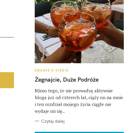
K
DBANIE O SIEBIE
A
T
Żegnajcie, Duże Podróże
E
G
O
Mimo tego, że nie prowadzę aktywnie
R
bloga już od czterech lat, ciąży on na mnie
I
E
i ten rozdział mojego życia ciągle nie
wydaje mi się..
Czytaj dalej