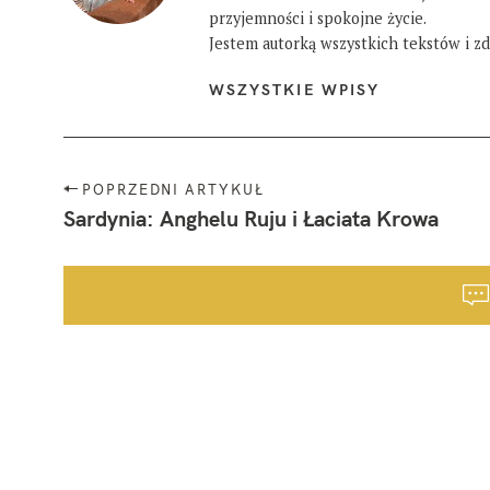
przyjemności i spokojne życie.
Jestem autorką wszystkich tekstów i zdj
WSZYSTKIE WPISY
N
POPRZEDNI ARTYKUŁ
a
Sardynia: Anghelu Ruju i Łaciata Krowa
w
i
g
a
c
j
a
p