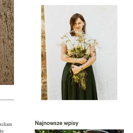
Najnowsze wpisy
eszkam
łe