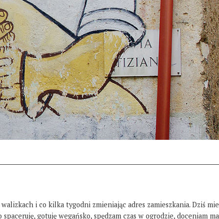
 walizkach i co kilka tygodni zmieniając adres zamieszkania. Dziś mi
żo spaceruję, gotuję wegańsko, spędzam czas w ogrodzie, doceniam ma