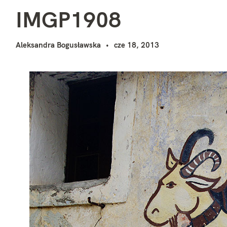
I
i
IMGP1908
Aleksandra Bogusławska
cze 18, 2013