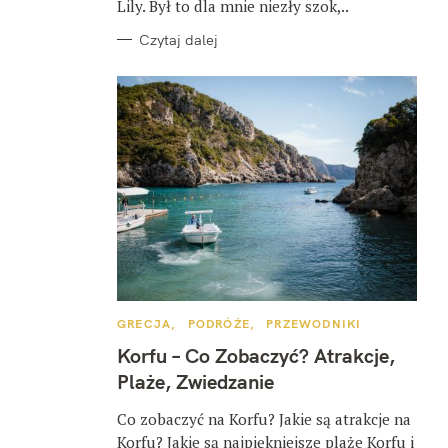
Lily. Był to dla mnie niezły szok,..
Czytaj dalej
K
GRECJA
PODRÓŻE
PRZEWODNIKI
A
T
Korfu – Co Zobaczyć? Atrakcje,
E
G
Plaże, Zwiedzanie
O
R
I
Co zobaczyć na Korfu? Jakie są atrakcje na
E
Korfu? Jakie są najpiękniejsze plaże Korfu i