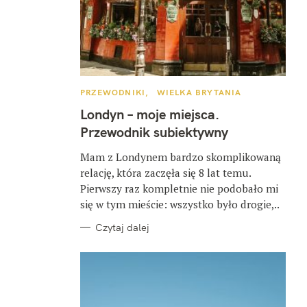
K
PRZEWODNIKI
WIELKA BRYTANIA
A
T
Londyn – moje miejsca.
E
G
Przewodnik subiektywny
O
R
I
Mam z Londynem bardzo skomplikowaną
E
relację, która zaczęła się 8 lat temu.
Pierwszy raz kompletnie nie podobało mi
się w tym mieście: wszystko było drogie,..
Czytaj dalej