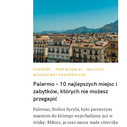
K
PODRÓŻE
PRZEWODNIKI
WŁOCHY
A
WSKAZÓWKI PODRÓŻNICZE
T
E
Palermo – 10 najlepszych miejsc i
G
O
zabytków, których nie możesz
R
I
przegapić
E
Palermo, Stolica Sycylii, było pierwszym
miastem do którego wyjechaliśmy już w
trójkę: Miłosz, ja oraz nasza mała córeczka