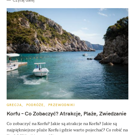
K
GRECJA
PODRÓŻE
PRZEWODNIKI
A
T
Korfu – Co Zobaczyć? Atrakcje, Plaże, Zwiedzanie
E
G
O
Co zobaczyć na Korfu? Jakie są atrakcje na Korfu? Jakie są
R
najpiękniejsze plaże Korfu i gdzie warto pojechać? Co robić na
I
E