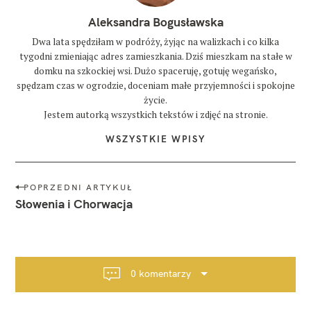
Aleksandra Bogusławska
Dwa lata spędziłam w podróży, żyjąc na walizkach i co kilka
tygodni zmieniając adres zamieszkania. Dziś mieszkam na stałe w
domku na szkockiej wsi. Dużo spaceruję, gotuję wegańsko,
spędzam czas w ogrodzie, doceniam małe przyjemności i spokojne
życie.
Jestem autorką wszystkich tekstów i zdjęć na stronie.
WSZYSTKIE WPISY
N
POPRZEDNI ARTYKUŁ
a
Słowenia i Chorwacja
w
i
g
a
0 komentarzy
c
j