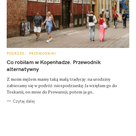
K
PODRÓŻE
PRZEWODNIKI
A
T
Co robiłam w Kopenhadze. Przewodnik
E
G
alternatywny
O
R
Z moim mężem mamy taką małą tradycję: na urodziny
I
E
zabieramy się w podróż-niespodziankę. Ja wzięłam go do
Toskanii, on mnie do Prowansji, potem ja go..
Czytaj dalej