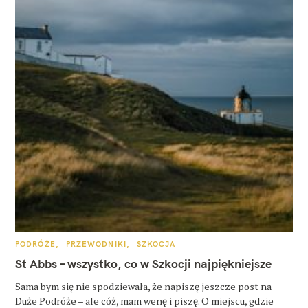
K
PODRÓŻE
PRZEWODNIKI
SZKOCJA
A
T
St Abbs – wszystko, co w Szkocji najpiękniejsze
E
G
O
Sama bym się nie spodziewała, że napiszę jeszcze post na
R
Duże Podróże – ale cóż, mam wenę i piszę. O miejscu, gdzie
I