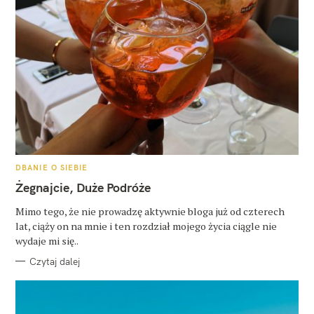
K
DBANIE O SIEBIE
A
T
Żegnajcie, Duże Podróże
E
G
O
Mimo tego, że nie prowadzę aktywnie bloga już od czterech
R
lat, ciąży on na mnie i ten rozdział mojego życia ciągle nie
I
E
wydaje mi się..
Czytaj dalej