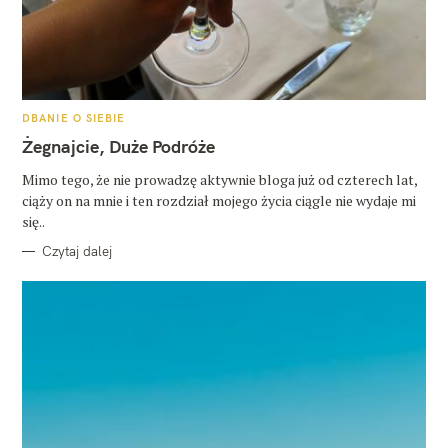
K
DBANIE O SIEBIE
A
T
Żegnajcie, Duże Podróże
E
G
O
Mimo tego, że nie prowadzę aktywnie bloga już od czterech lat,
R
ciąży on na mnie i ten rozdział mojego życia ciągle nie wydaje mi
I
E
się..
Czytaj dalej