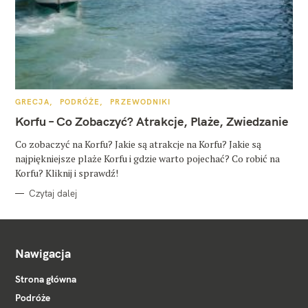
K
GRECJA
PODRÓŻE
PRZEWODNIKI
A
T
Korfu – Co Zobaczyć? Atrakcje, Plaże, Zwiedzanie
E
G
O
Co zobaczyć na Korfu? Jakie są atrakcje na Korfu? Jakie są
R
najpiękniejsze plaże Korfu i gdzie warto pojechać? Co robić na
I
E
Korfu? Kliknij i sprawdź!
Czytaj dalej
Nawigacja
Strona główna
Podróże