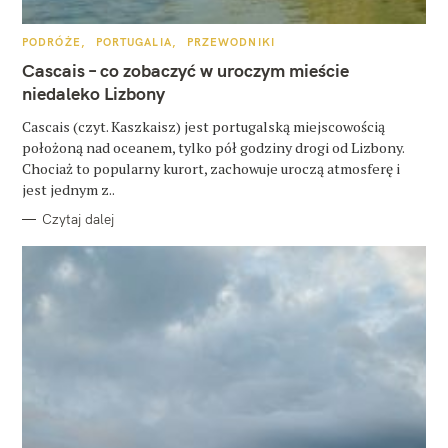
u
k
K
PODRÓŻE
PORTUGALIA
PRZEWODNIKI
A
a
T
Cascais – co zobaczyć w uroczym mieście
E
j
G
niedaleko Lizbony
O
R
:
Cascais (czyt. Kaszkaisz) jest portugalską miejscowością
I
E
położoną nad oceanem, tylko pół godziny drogi od Lizbony.
Chociaż to popularny kurort, zachowuje uroczą atmosferę i
jest jednym z..
Czytaj dalej