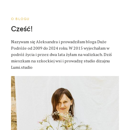
a
p
o
O BLOGU
s
Cześć!
t
a
Nazywam się Aleksandra i prowadziłam bloga Duże
Podróże od 2009 do 2024 roku. W 2015 wyjechałam w
podróż życia i przez dwa lata żyłam na walizkach. Dziś
mieszkam na szkockiej wsi i prowadzę studio dizajnu
Lumi.studio