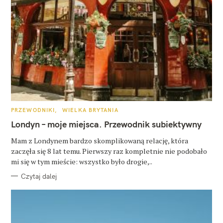
K
PRZEWODNIKI
WIELKA BRYTANIA
A
T
Londyn – moje miejsca. Przewodnik subiektywny
E
G
O
Mam z Londynem bardzo skomplikowaną relację, która
R
zaczęła się 8 lat temu. Pierwszy raz kompletnie nie podobało
I
E
mi się w tym mieście: wszystko było drogie,..
Czytaj dalej