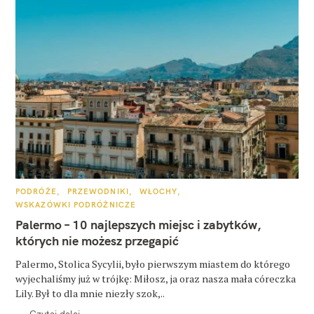
K
PODRÓŻE
PRZEWODNIKI
WŁOCHY
A
WSKAZÓWKI PODRÓŻNICZE
T
E
Palermo – 10 najlepszych miejsc i zabytków,
G
O
których nie możesz przegapić
R
I
E
Palermo, Stolica Sycylii, było pierwszym miastem do którego
wyjechaliśmy już w trójkę: Miłosz, ja oraz nasza mała córeczka
Lily. Był to dla mnie niezły szok,..
Czytaj dalej