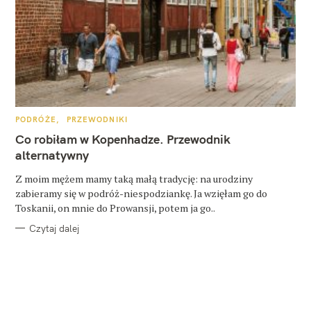
K
PODRÓŻE
PRZEWODNIKI
A
T
Co robiłam w Kopenhadze. Przewodnik
E
G
alternatywny
O
R
Z moim mężem mamy taką małą tradycję: na urodziny
I
E
zabieramy się w podróż-niespodziankę. Ja wzięłam go do
Toskanii, on mnie do Prowansji, potem ja go..
Czytaj dalej