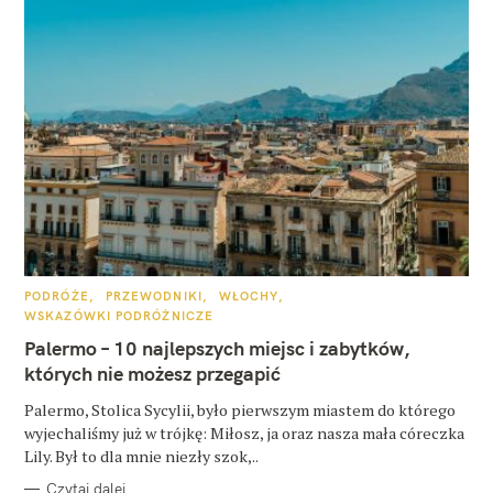
K
PODRÓŻE
PRZEWODNIKI
WŁOCHY
A
WSKAZÓWKI PODRÓŻNICZE
T
E
Palermo – 10 najlepszych miejsc i zabytków,
G
O
których nie możesz przegapić
R
I
E
Palermo, Stolica Sycylii, było pierwszym miastem do którego
wyjechaliśmy już w trójkę: Miłosz, ja oraz nasza mała córeczka
Lily. Był to dla mnie niezły szok,..
Czytaj dalej