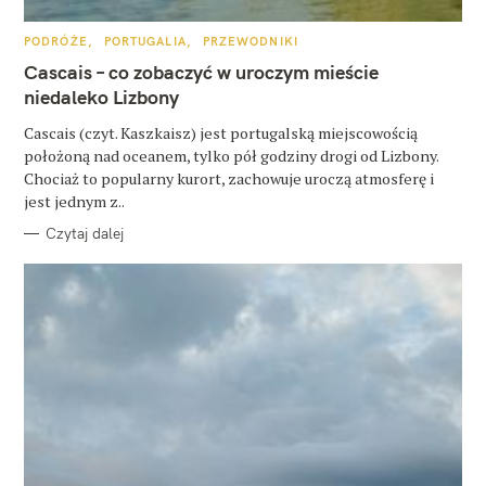
u
k
K
PODRÓŻE
PORTUGALIA
PRZEWODNIKI
A
a
T
Cascais – co zobaczyć w uroczym mieście
E
G
niedaleko Lizbony
j
O
R
:
Cascais (czyt. Kaszkaisz) jest portugalską miejscowością
I
E
położoną nad oceanem, tylko pół godziny drogi od Lizbony.
Chociaż to popularny kurort, zachowuje uroczą atmosferę i
jest jednym z..
Czytaj dalej