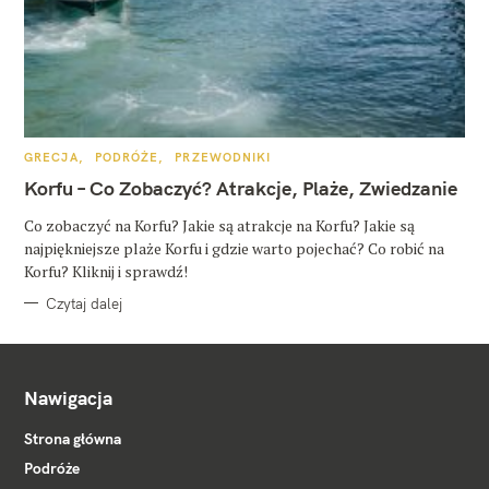
K
GRECJA
PODRÓŻE
PRZEWODNIKI
A
T
Korfu – Co Zobaczyć? Atrakcje, Plaże, Zwiedzanie
E
G
O
Co zobaczyć na Korfu? Jakie są atrakcje na Korfu? Jakie są
R
najpiękniejsze plaże Korfu i gdzie warto pojechać? Co robić na
I
E
Korfu? Kliknij i sprawdź!
Czytaj dalej
Nawigacja
Strona główna
Podróże