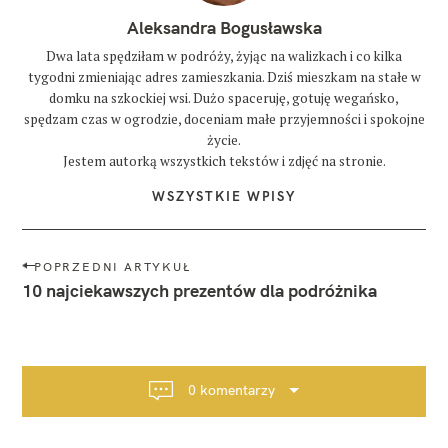
Aleksandra Bogusławska
Dwa lata spędziłam w podróży, żyjąc na walizkach i co kilka
tygodni zmieniając adres zamieszkania. Dziś mieszkam na stałe w
domku na szkockiej wsi. Dużo spaceruję, gotuję wegańsko,
spędzam czas w ogrodzie, doceniam małe przyjemności i spokojne
życie.
Jestem autorką wszystkich tekstów i zdjęć na stronie.
WSZYSTKIE WPISY
N
POPRZEDNI ARTYKUŁ
a
10 najciekawszych prezentów dla podróżnika
w
i
g
a
0 komentarzy
c
j