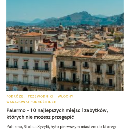
K
PODRÓŻE
PRZEWODNIKI
WŁOCHY
A
WSKAZÓWKI PODRÓŻNICZE
T
E
Palermo – 10 najlepszych miejsc i zabytków,
G
O
których nie możesz przegapić
R
I
E
Palermo, Stolica Sycylii, było pierwszym miastem do którego