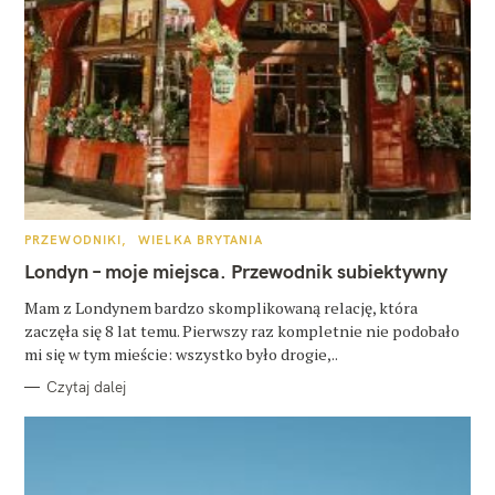
K
PRZEWODNIKI
WIELKA BRYTANIA
A
T
Londyn – moje miejsca. Przewodnik subiektywny
E
G
O
Mam z Londynem bardzo skomplikowaną relację, która
R
zaczęła się 8 lat temu. Pierwszy raz kompletnie nie podobało
I
E
mi się w tym mieście: wszystko było drogie,..
Czytaj dalej