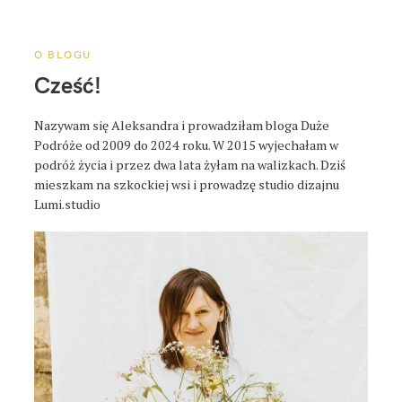
a
p
o
O BLOGU
s
Cześć!
t
a
Nazywam się Aleksandra i prowadziłam bloga Duże
Podróże od 2009 do 2024 roku. W 2015 wyjechałam w
podróż życia i przez dwa lata żyłam na walizkach. Dziś
mieszkam na szkockiej wsi i prowadzę studio dizajnu
Lumi.studio