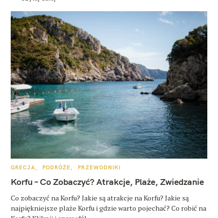
K
GRECJA
PODRÓŻE
PRZEWODNIKI
A
T
Korfu – Co Zobaczyć? Atrakcje, Plaże, Zwiedzanie
E
G
O
Co zobaczyć na Korfu? Jakie są atrakcje na Korfu? Jakie są
R
najpiękniejsze plaże Korfu i gdzie warto pojechać? Co robić na
I
E