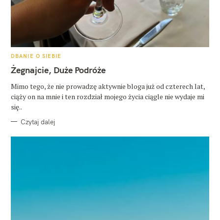
K
DBANIE O SIEBIE
A
T
Żegnajcie, Duże Podróże
E
G
O
Mimo tego, że nie prowadzę aktywnie bloga już od czterech lat,
R
ciąży on na mnie i ten rozdział mojego życia ciągle nie wydaje mi
I
E
się..
Czytaj dalej