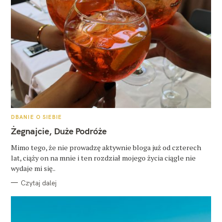
K
DBANIE O SIEBIE
A
T
Żegnajcie, Duże Podróże
E
G
O
Mimo tego, że nie prowadzę aktywnie bloga już od czterech
R
lat, ciąży on na mnie i ten rozdział mojego życia ciągle nie
I
E
wydaje mi się..
Czytaj dalej