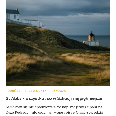
K
PODRÓŻE
PRZEWODNIKI
SZKOCJA
A
T
St Abbs – wszystko, co w Szkocji najpiękniejsze
E
G
O
Sama bym się nie spodziewała, że napiszę jeszcze post na
R
Duże Podróże – ale cóż, mam wenę i piszę. O miejscu, gdzie
I
E