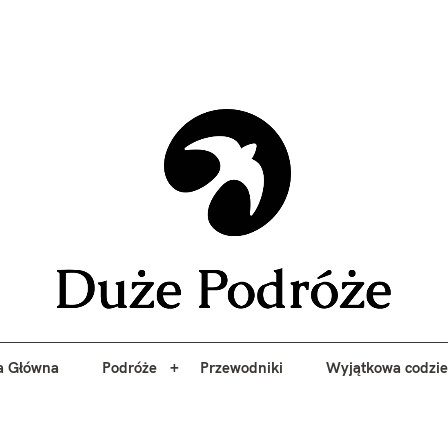
yj niezapomniane przygody z Duże Podróże. Przewodniki, porady, 
a Główna
Podróże
Przewodniki
Wyjątkowa codzi
Duże 
a Główna
Podróże
Przewodniki
Wyjątkowa codzi