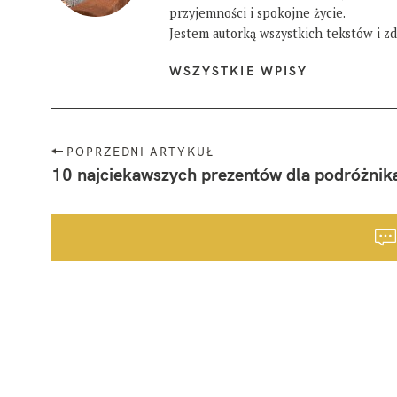
przyjemności i spokojne życie.
Jestem autorką wszystkich tekstów i zdj
WSZYSTKIE WPISY
N
POPRZEDNI ARTYKUŁ
a
10 najciekawszych prezentów dla podróżnik
w
i
g
a
c
j
a
p