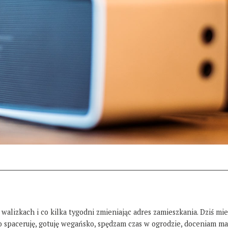
 walizkach i co kilka tygodni zmieniając adres zamieszkania. Dziś mi
żo spaceruję, gotuję wegańsko, spędzam czas w ogrodzie, doceniam ma