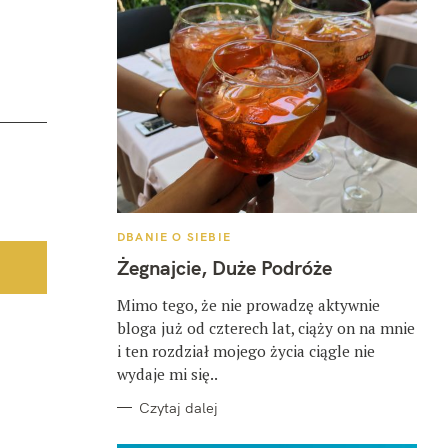
K
DBANIE O SIEBIE
A
T
Żegnajcie, Duże Podróże
E
G
O
Mimo tego, że nie prowadzę aktywnie
R
bloga już od czterech lat, ciąży on na mnie
I
E
i ten rozdział mojego życia ciągle nie
wydaje mi się..
Czytaj dalej