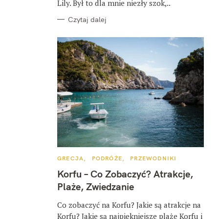
Lily. Był to dla mnie niezły szok,..
Czytaj dalej
K
GRECJA
PODRÓŻE
PRZEWODNIKI
A
T
Korfu – Co Zobaczyć? Atrakcje,
E
G
Plaże, Zwiedzanie
O
R
I
Co zobaczyć na Korfu? Jakie są atrakcje na
E
Korfu? Jakie są najpiękniejsze plaże Korfu i