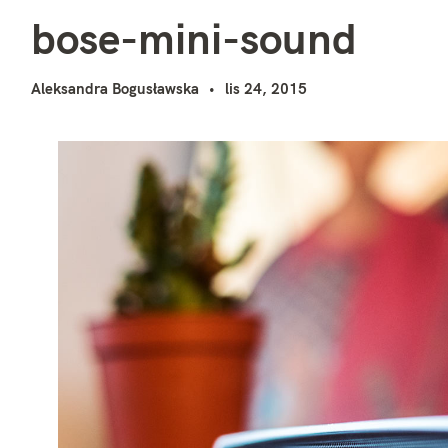
b
i
bose-mini-sound
Aleksandra Bogusławska
lis 24, 2015