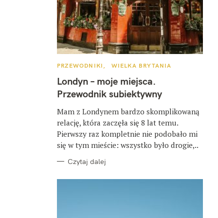
K
PRZEWODNIKI
WIELKA BRYTANIA
A
T
Londyn – moje miejsca.
E
G
Przewodnik subiektywny
O
R
I
Mam z Londynem bardzo skomplikowaną
E
relację, która zaczęła się 8 lat temu.
Pierwszy raz kompletnie nie podobało mi
się w tym mieście: wszystko było drogie,..
Czytaj dalej