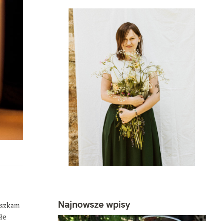
Najnowsze wpisy
eszkam
łe