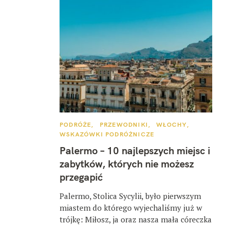
K
PODRÓŻE
PRZEWODNIKI
WŁOCHY
A
WSKAZÓWKI PODRÓŻNICZE
T
E
Palermo – 10 najlepszych miejsc i
G
O
zabytków, których nie możesz
R
I
przegapić
E
Palermo, Stolica Sycylii, było pierwszym
miastem do którego wyjechaliśmy już w
trójkę: Miłosz, ja oraz nasza mała córeczka