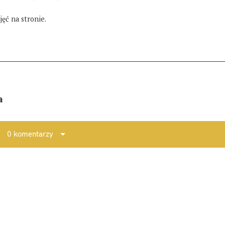
ęć na stronie.
a
0 komentarzy