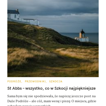
K
PODRÓŻE
PRZEWODNIKI
SZKOCJA
A
T
St Abbs – wszystko, co w Szkocji najpiękniejsze
E
G
O
Sama bym się nie spodziewała, że napiszę jeszcze post na
R
Duże Podróże – ale cóż, mam wenę i piszę. O miejscu, gdzie
I
E
zabrałam prawie wszystkich..