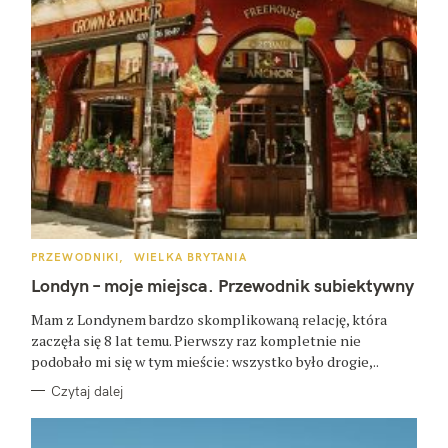
K
PRZEWODNIKI
WIELKA BRYTANIA
A
T
Londyn – moje miejsca. Przewodnik subiektywny
E
G
O
Mam z Londynem bardzo skomplikowaną relację, która
R
zaczęła się 8 lat temu. Pierwszy raz kompletnie nie
I
E
podobało mi się w tym mieście: wszystko było drogie,..
Czytaj dalej