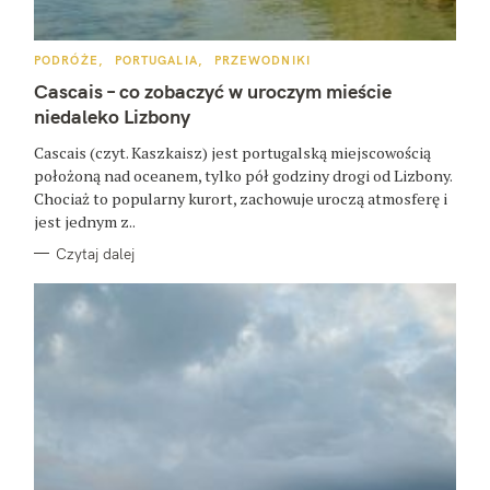
K
PODRÓŻE
PORTUGALIA
PRZEWODNIKI
A
T
Cascais – co zobaczyć w uroczym mieście
E
G
niedaleko Lizbony
O
R
Cascais (czyt. Kaszkaisz) jest portugalską miejscowością
I
E
położoną nad oceanem, tylko pół godziny drogi od Lizbony.
Chociaż to popularny kurort, zachowuje uroczą atmosferę i
jest jednym z..
Czytaj dalej