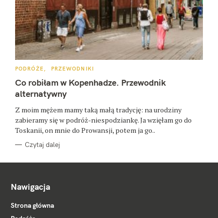
K
PODRÓŻE
PRZEWODNIKI
A
T
Co robiłam w Kopenhadze. Przewodnik
E
G
alternatywny
O
R
Z moim mężem mamy taką małą tradycję: na urodziny
I
E
zabieramy się w podróż-niespodziankę. Ja wzięłam go do
Toskanii, on mnie do Prowansji, potem ja go..
Czytaj dalej
Nawigacja
Strona główna