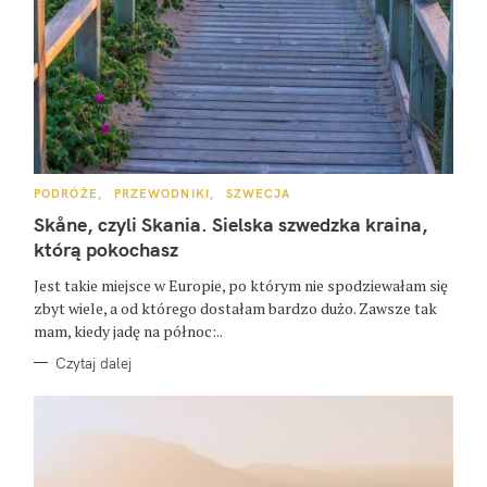
K
PODRÓŻE
PRZEWODNIKI
SZWECJA
A
T
Skåne, czyli Skania. Sielska szwedzka kraina,
E
G
którą pokochasz
O
R
Jest takie miejsce w Europie, po którym nie spodziewałam się
I
E
zbyt wiele, a od którego dostałam bardzo dużo. Zawsze tak
mam, kiedy jadę na północ:..
Czytaj dalej