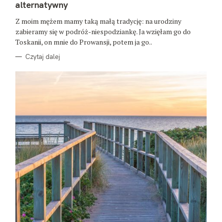
G
alternatywny
O
R
Z moim mężem mamy taką małą tradycję: na urodziny
I
E
zabieramy się w podróż-niespodziankę. Ja wzięłam go do
Toskanii, on mnie do Prowansji, potem ja go..
Czytaj dalej