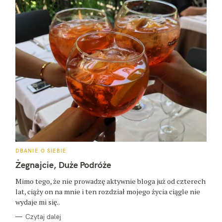
K
DBANIE O SIEBIE
A
T
Żegnajcie, Duże Podróże
E
G
O
Mimo tego, że nie prowadzę aktywnie bloga już od czterech
R
lat, ciąży on na mnie i ten rozdział mojego życia ciągle nie
I
E
wydaje mi się..
Czytaj dalej