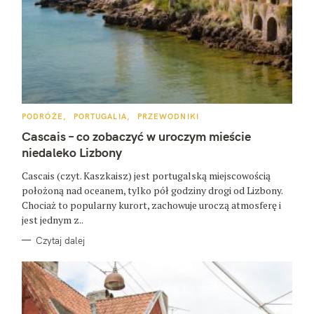
K
PODRÓŻE
PORTUGALIA
PRZEWODNIKI
A
T
Cascais – co zobaczyć w uroczym mieście
E
G
niedaleko Lizbony
O
R
Cascais (czyt. Kaszkaisz) jest portugalską miejscowością
I
E
położoną nad oceanem, tylko pół godziny drogi od Lizbony.
Chociaż to popularny kurort, zachowuje uroczą atmosferę i
jest jednym z..
Czytaj dalej