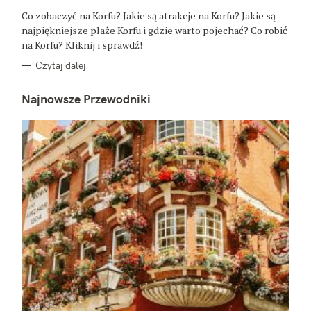
R
Co zobaczyć na Korfu? Jakie są atrakcje na Korfu? Jakie są
I
E
najpiękniejsze plaże Korfu i gdzie warto pojechać? Co robić
na Korfu? Kliknij i sprawdź!
Czytaj dalej
Najnowsze Przewodniki