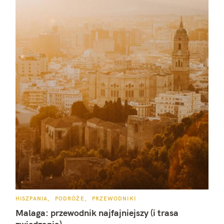
K
HISZPANIA
PODRÓŻE
PRZEWODNIKI
A
T
Malaga: przewodnik najfajniejszy (i trasa
E
G