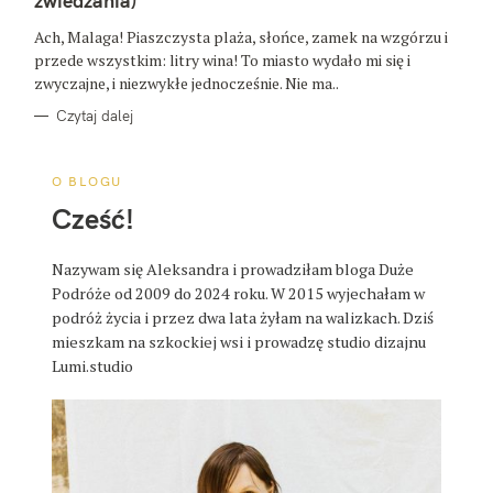
zwiedzania)
O
R
Ach, Malaga! Piaszczysta plaża, słońce, zamek na wzgórzu i
I
E
przede wszystkim: litry wina! To miasto wydało mi się i
zwyczajne, i niezwykłe jednocześnie. Nie ma..
Czytaj dalej
O BLOGU
Cześć!
Nazywam się Aleksandra i prowadziłam bloga Duże
Podróże od 2009 do 2024 roku. W 2015 wyjechałam w
podróż życia i przez dwa lata żyłam na walizkach. Dziś
mieszkam na szkockiej wsi i prowadzę studio dizajnu
Lumi.studio