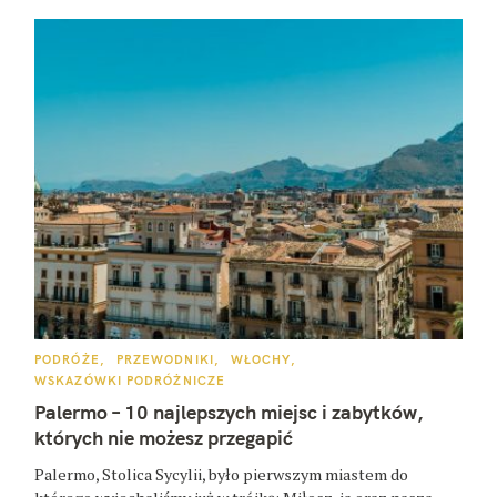
K
PODRÓŻE
PRZEWODNIKI
WŁOCHY
W
A
WSKAZÓWKI PODRÓŻNICZE
T
E
y
Palermo – 10 najlepszych miejsc i zabytków,
G
O
których nie możesz przegapić
s
R
I
E
z
Palermo, Stolica Sycylii, było pierwszym miastem do