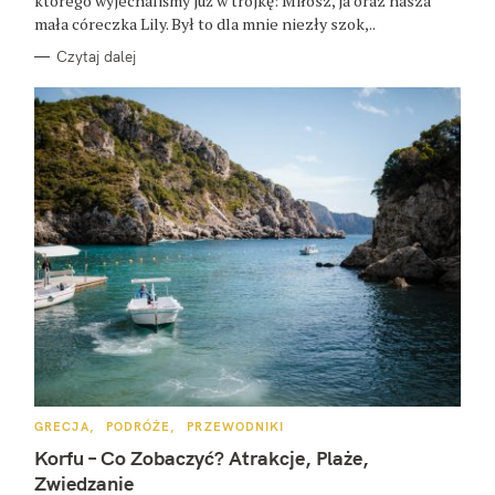
którego wyjechaliśmy już w trójkę: Miłosz, ja oraz nasza
u
mała córeczka Lily. Był to dla mnie niezły szok,..
k
Czytaj dalej
a
j
:
K
GRECJA
PODRÓŻE
PRZEWODNIKI
A
T
Korfu – Co Zobaczyć? Atrakcje, Plaże,
E
G
Zwiedzanie
O