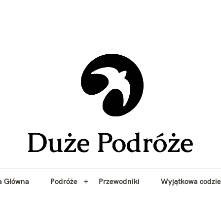
yj niezapomniane przygody z Duże Podróże. Przewodniki, porady, 
a Główna
Podróże
Przewodniki
Wyjątkowa codzi
Duże 
a Główna
Podróże
Przewodniki
Wyjątkowa codzi