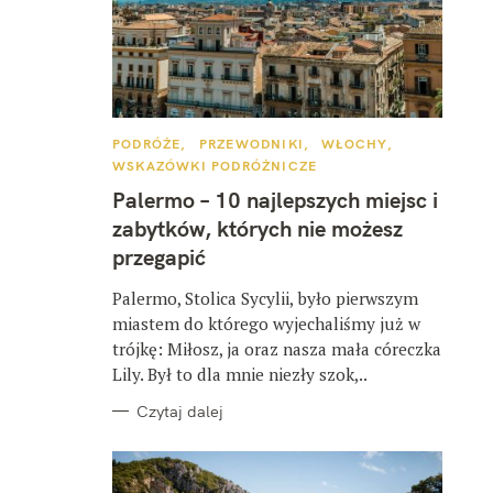
K
PODRÓŻE
PRZEWODNIKI
WŁOCHY
A
WSKAZÓWKI PODRÓŻNICZE
T
E
Palermo – 10 najlepszych miejsc i
G
O
zabytków, których nie możesz
R
I
przegapić
E
Palermo, Stolica Sycylii, było pierwszym
miastem do którego wyjechaliśmy już w
trójkę: Miłosz, ja oraz nasza mała córeczka
Lily. Był to dla mnie niezły szok,..
Czytaj dalej