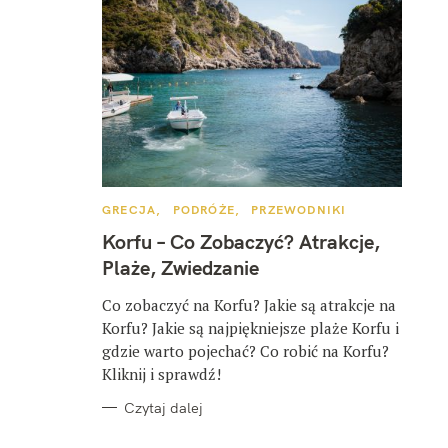
K
GRECJA
PODRÓŻE
PRZEWODNIKI
A
T
Korfu – Co Zobaczyć? Atrakcje,
E
G
Plaże, Zwiedzanie
O
R
I
Co zobaczyć na Korfu? Jakie są atrakcje na
E
Korfu? Jakie są najpiękniejsze plaże Korfu i
gdzie warto pojechać? Co robić na Korfu?
Kliknij i sprawdź!
Czytaj dalej