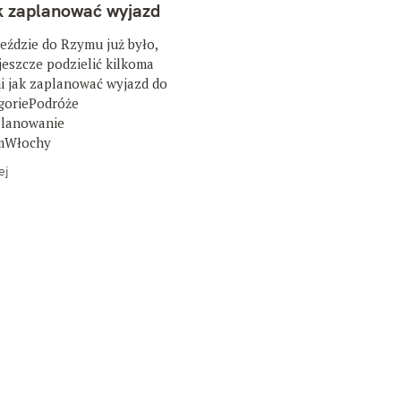
k zaplanować wyjazd
eździe do Rzymu już było,
 jeszcze podzielić kilkoma
 jak zaplanować wyjazd do
goriePodróże
lanowanie
mWłochy
ej