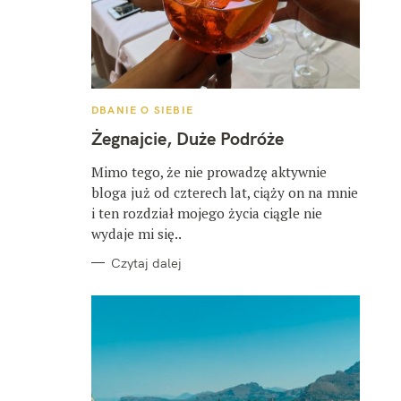
K
DBANIE O SIEBIE
A
T
Żegnajcie, Duże Podróże
E
G
O
Mimo tego, że nie prowadzę aktywnie
R
bloga już od czterech lat, ciąży on na mnie
I
E
i ten rozdział mojego życia ciągle nie
wydaje mi się..
Czytaj dalej