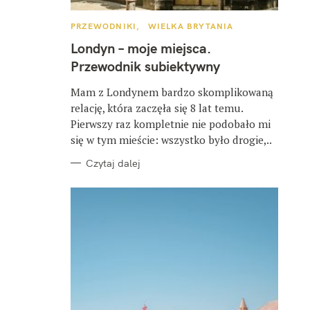
K
PRZEWODNIKI
WIELKA BRYTANIA
A
T
Londyn – moje miejsca.
E
G
Przewodnik subiektywny
O
R
I
Mam z Londynem bardzo skomplikowaną
E
relację, która zaczęła się 8 lat temu.
Pierwszy raz kompletnie nie podobało mi
się w tym mieście: wszystko było drogie,..
Czytaj dalej