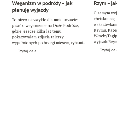
T
T
Weganizm w podróży – jak
Rzym – ja
E
E
G
G
planuję wyjazdy
O
O
O samym wyj
R
R
chciałam się
I
I
To nieco niezwykłe dla mnie uczucie:
E
E
wskazówkami
pisać o weganizmie na Duże Podróże,
Rzymu. Kate
gdzie jeszcze kilka lat temu
WłochyTagip
pokazywałam zdjęcia talerzy
wyjazduRzy
wypełnionych po brzegi mięsem, rybami..
Czytaj dal
Czytaj dalej