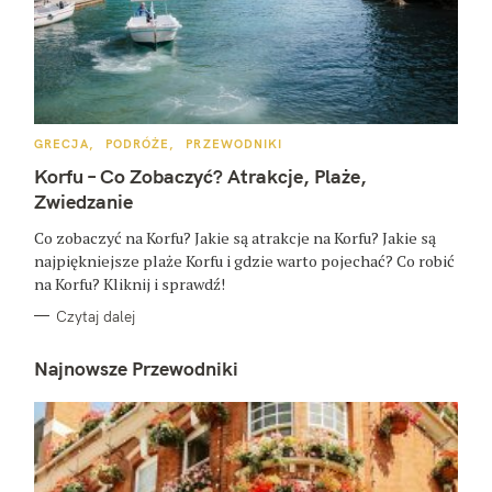
K
GRECJA
PODRÓŻE
PRZEWODNIKI
A
T
Korfu – Co Zobaczyć? Atrakcje, Plaże,
E
G
Zwiedzanie
O
R
Co zobaczyć na Korfu? Jakie są atrakcje na Korfu? Jakie są
I
E
najpiękniejsze plaże Korfu i gdzie warto pojechać? Co robić
na Korfu? Kliknij i sprawdź!
Czytaj dalej
Najnowsze Przewodniki