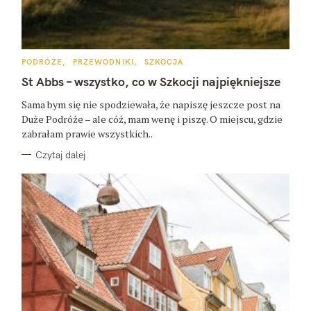
K
PODRÓŻE
PRZEWODNIKI
SZKOCJA
A
T
St Abbs – wszystko, co w Szkocji najpiękniejsze
E
G
O
Sama bym się nie spodziewała, że napiszę jeszcze post na
R
Duże Podróże – ale cóż, mam wenę i piszę. O miejscu, gdzie
I
E
zabrałam prawie wszystkich..
Czytaj dalej