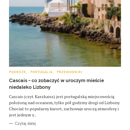
K
PODRÓŻE
PORTUGALIA
PRZEWODNIKI
A
T
Cascais – co zobaczyć w uroczym mieście
E
G
niedaleko Lizbony
O
R
Cascais (czyt. Kaszkaisz) jest portugalską miejscowością
I
E
położoną nad oceanem, tylko pół godziny drogi od Lizbony.
Chociaż to popularny kurort, zachowuje uroczą atmosferę i
jest jednym z..
Czytaj dalej