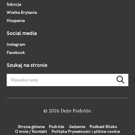
Szkocja
Wielka Brytania
Hiszpania
Social media
Instagram
Facebook
Szukaj na stronie
W
Szukaj
y
s
z
u
k
© 2026 Duże Podróże.
a
j
Strona główna
Podróże
Jedzenie
Podkast Blisko
:
O mnie / Kontakt
Polityka Prywatności i plików cookie