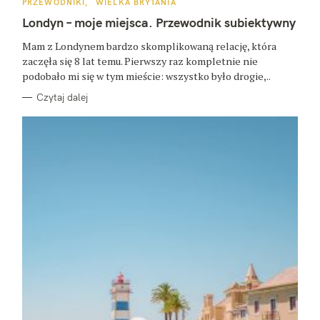
:
K
PRZEWODNIKI
WIELKA BRYTANIA
A
T
Londyn – moje miejsca. Przewodnik subiektywny
E
G
O
Mam z Londynem bardzo skomplikowaną relację, która
R
zaczęła się 8 lat temu. Pierwszy raz kompletnie nie
I
E
podobało mi się w tym mieście: wszystko było drogie,..
Czytaj dalej