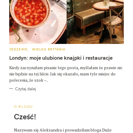
K
JEDZENIE
WIELKA BRYTANIA
A
T
Londyn: moje ulubione knajpki i restauracje
E
G
O
Kiedy zaczynałam pisanie tego posta, myślałam że prawie nic
R
nie będzie na tej liście. Jak się okazało, mam tyle miejsc do
I
E
polecenia, że szok –..
Czytaj dalej
O BLOGU
Cześć!
Nazywam się Aleksandra i prowadziłam bloga Duże