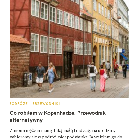
K
PODRÓŻE
PRZEWODNIKI
A
T
Co robiłam w Kopenhadze. Przewodnik
E
G
alternatywny
O
R
Z moim mężem mamy taką małą tradycję: na urodziny
I
E
zabieramy się w podróż-niespodziankę. Ja wzięłam go do