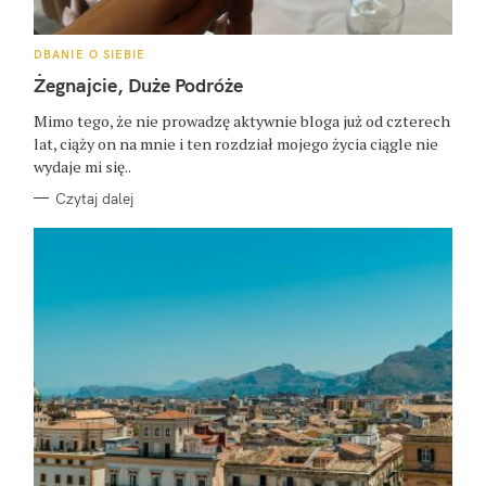
K
DBANIE O SIEBIE
A
T
Żegnajcie, Duże Podróże
E
G
O
Mimo tego, że nie prowadzę aktywnie bloga już od czterech
R
lat, ciąży on na mnie i ten rozdział mojego życia ciągle nie
I
E
wydaje mi się..
Czytaj dalej