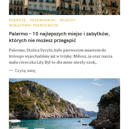
K
PODRÓŻE
PRZEWODNIKI
WŁOCHY
A
WSKAZÓWKI PODRÓŻNICZE
T
E
Palermo – 10 najlepszych miejsc i zabytków,
G
O
których nie możesz przegapić
R
I
E
Palermo, Stolica Sycylii, było pierwszym miastem do
którego wyjechaliśmy już w trójkę: Miłosz, ja oraz nasza
mała córeczka Lily. Był to dla mnie niezły szok,..
Czytaj dalej