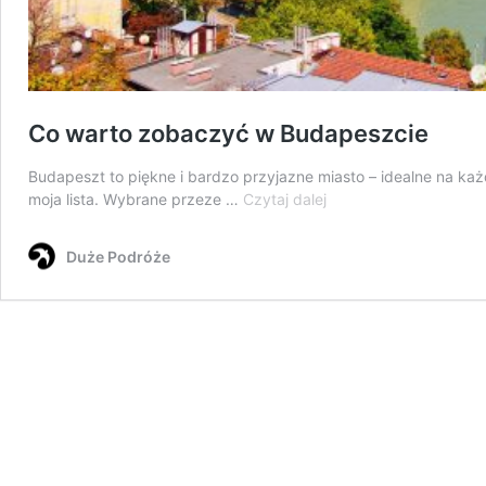
Co warto zobaczyć w Budapeszcie
Budapeszt to piękne i bardzo przyjazne miasto – idealne na ka
Co
moja lista. Wybrane przeze …
Czytaj dalej
warto
zobaczyć
Duże Podróże
w
Budapeszcie